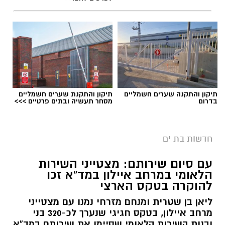
צילום: דוברות איחוד הצלה
תיקון והתקנה שערים חשמליים
תיקון והתקנת שערים חשמליים
בדרום
מסחר תעשיה ובתים פרטיים >>>
צוותי הרפואה של איחוד הצלה העניקו סיוע רפואי
ראשוני והצילו את חייה של פעוטה כבת שנה
חדשות בת ים
ושבעה חודשים שסבלה מהתקף אלרגיה שסיכן את
חייה ברחוב הרב ניסנבוים בבת ים.
עם סיום שירותם: מצטייני השירות
הלאומי במרחב איילון במד”א זכו
ראש צוות אמבולנס של איחוד הצלה יוסי בז'רנו
להוקרה בטקס הארצי
שהזריק לה אפיפן סיפר: "נמסר לנו מבני משפחתו
ליאן בן שטרית ומנחם מזרחי נמנו עם מצטייני
כי היא נחשפה לאגוזים ופיתחה תגובה אלרגית
מרחב איילון, בטקס חגיגי שנערך לכ-320 בני
חריפה שסיכנה את חייה. הענקתי לה טיפול רפואי
ובנות השירות הלאומי שסיימו את שירותם במד”א