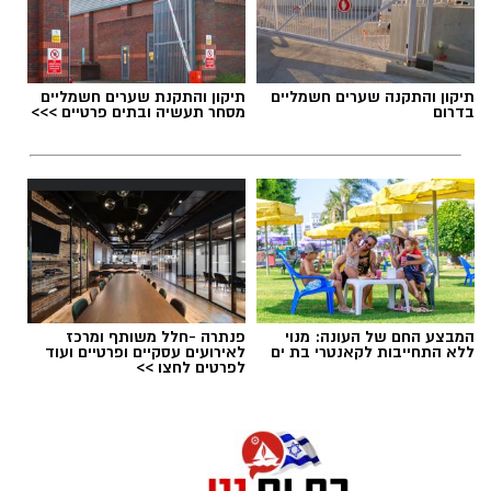
אותנו
בחיי אדם.
תגים:
בלי התחייבות קאנטרי בת ים
תיקון והתקנה שערים חשמליים
תיקון והתקנת שערים חשמליים
בדרום
מסחר תעשיה ובתים פרטיים >>>
המבצע החם של העונה: מנוי
פנתרה -חלל משותף ומרכז
ללא התחייבות לקאנטרי בת ים
לאירועים עסקיים ופרטיים ועוד
לפרטים לחצו >>
יש לכם מידע חשוב שטרם נחשף? צילומים מאירוע
חדשותי? מצאתם טעות בכתבה? נשמח שתשתפו
אותנו