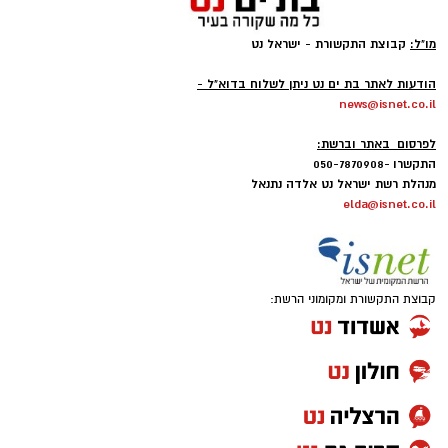
מו"ל:
קבוצת התקשורת - ישראל נט
-
הודעות לאתר בת ים נט ניתן לשלוח בדוא"ל -
news@isnet.co.il
-
לפרסום באתר וברשת:
התקשרו -050-7870908
מנהלת רשת ישראל נט אלדה נתנאל
elda@isnet.co.il
רשת הקאנטרי
על רקע התקופה המאתגרת והחשש של רבים
להתחייב למסגרות ארוכות טווח
,
רשת הקאנטרי
,
קבוצת התקשורת ומקומוני הרשת:
הרשת המובילה בישראל למרכזי ספורט, נופש
וקהילה, משיקה מסלול מנוי חדש שמבוסס על אמון
בלקוחות
–
ללא התחייבות וללא דמי ביטול
.