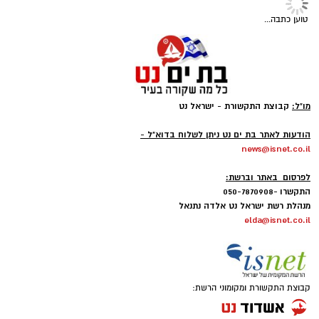
טוען כתבה...
מו"ל:
קבוצת התקשורת - ישראל נט
-
הודעות לאתר בת ים נט ניתן לשלוח בדוא"ל -
news@isnet.co.il
-
לפרסום באתר וברשת:
התקשרו -050-7870908
מנהלת רשת ישראל נט אלדה נתנאל
elda@isnet.co.il
קבוצת התקשורת ומקומוני הרשת: