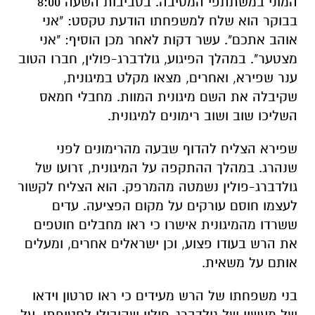
המוני במשתתפי המסיבה. בסביבות השעה 8:00
בבוקר הוא שלח למשפחתו הודעת טקסט: "אני
אוהב אתכם". עשר דקות לאחר מכן הוסיף: "אני
מצטער". במהלך הפיגוע, גולדברג-פולין, חברו הטוב
ענר שפירא, ואחרים, מצאו מקלט במיגונית,
שקיבלה את השם מיגונית המוות. מחבלי חמאס
השליכו שוב ושוב רימונים למיגונית.
שפירא הצליח להדוף שבעה מהרימונים לפני
שנהרג. במהלך ההתקפה על המיגונית, זרועו של
גולדברג-פולין נשמטה מהמרפק. הוא הצליח לקשור
לעצמו חוסם עורקים על מקום הפציעה. עדים
ששרדו מהמיגונית אישרו כי ראו מחבלים חוטפים
את הרש בעודו פצוע, וכן ישראלים אחרים, ומעלים
אותם על משאית.
בני משפחתו של הרש מעידים כי ראו סרטון וידאו
של מעשיו של גולדברג-פולין שהובילו לחטיפתו. על