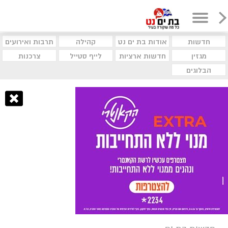
חדשות
אודות בת ים נט
קהילה
תרבות ואירועים
מגזין
חדשות ארציות
לייף סטייל
צרכנות
הבלוגים