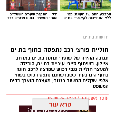
המבצע החם של העונה: מנוי
תיקון והתקנת שערים חשמליים
ללא התחייבות לקאנטרי בת ים
מסחר תעשיה ובתים פרטיים >>>
חדשות בת ים
צילום: דוברות המשטרה
חוליית פורצי רכב נתפסה בחוף בת ים
תגובה מהירה של שוטרי תחנת בת ים במרחב
אגף התנועה של משטרת ישראל נערך לשינוי
איילון, בשיתוף סיירי עיריית בת ים, הובילה
משמעותי באופן האכיפה באמצעות מצלמות
למעצר חוליית גנבי רכוש שפרצה לרכב חונה
המהירות. בימים הקרובים צפויים להיכנס לתוקף
בחוף הים בעיר כשברשותם נתפס רכוש בשווי
אלפי שקלים החשוד כגנוב; מעצרם הוארך בבית
ספי אכיפה מעודכנים במצלמות א־3 המוצבות
המשפט
בדרכים ובצמתים ברחבי הארץ.
עופר אשטוקר / 07:53 09.08.26
המהלך מגיע על רקע הקטל המתמשך בכבישים.
קרא עוד
במשטרה מציינים כי בשנה האחרונה נהרגו מאות
בני אדם בתאונות דרכים ואלפים נוספים נפצעו