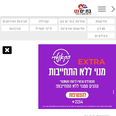
חדשות
אודות בת ים נט
קהילה
תרבות ואירועים
מגזין
חדשות ארציות
לייף סטייל
צרכנות
הבלוגים