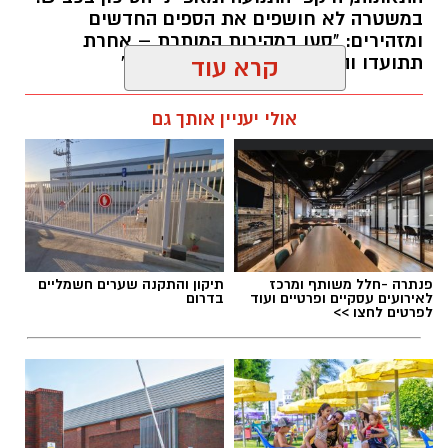
במשטרה לא חושפים את הספים החדשים
ומזהירים: "סעו במהירות המותרת – אחרת
תתועדו והדו"ח יישלח ישירות אליכם"
קרא עוד
עופר אשטוקר / 17:26 09.08.26
אולי יעניין אותך גם
תגים:
מצלמות מהירות
,
עדכון סף האכיפה במצלמות
פנתרה -חלל משותף ומרכז
תיקון והתקנה שערים חשמליים
מהירות
לאירועים עסקיים ופרטיים ועוד
בדרום
לפרטים לחצו >>