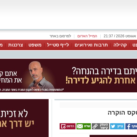
|
המייל האדום
|
לפרסום באתר
נט
קהילה
תרבות ואירועים
לייף סטייל
משפט
צרכנות
מג
קס הוקרה