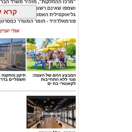
"מרכז ההחלקות", מזהיר משרד הברי
בכתבה? נשמח שתשתפו אותנו
ושמפו שאינם רשומים כחוק. בחלק 
קרא ע
גליאוקסילית האסורה לשימוש בהחלק
פורמאלדהיד - חומר המוגדר כמסרטן
אולי יעניי
המבצע החם של העונה:
תיקון והתקנה 
מנוי ללא התחייבות
חשמליים בדרו
לקאנטרי בת ים