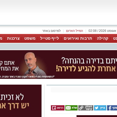
|
המייל האדום
|
לפרסום באתר
נט
קהילה
תרבות ואירועים
לייף סטייל
משפט
צרכנות
מג