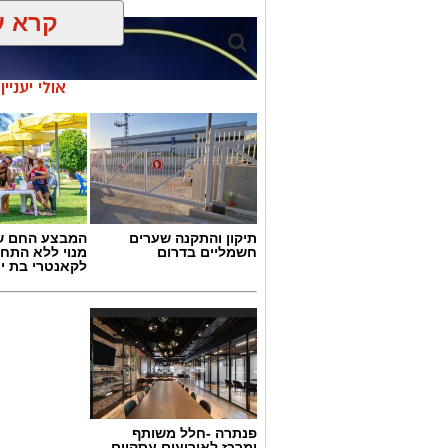
קרא ע
אולי יעניי
תיקון והתקנה שערים
המבצע החם של
חשמליים בדרום
מנוי ללא התחי
לקאנטרי בת י
גיוס
פנתרה -חלל משותף
במסגרת התפקיד יידרש המועמד להוביל את
ומרכז לאירועים עסקיים