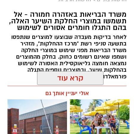
החינוך וההדרכה במוזיאון, לנהל ולהוביל צוות
משרד הבריאות באזהרה חמורה - אל
מקצועי, לפתח תוכניות חינוכיות, ליצור אירועי תוכן
תשמשו במוצרי החלקת השיער האלה,
ופרויקטים ייחודיים ולעבוד מול קהלים מגוונים, תוך
בהם התגלו חומרים אסורים לשימוש
חיבור בין עולם התרבות, החינוך והקהילה.
לאחר בדיקות מעבדה שבוצעו למוצרים שנתפסו
בתשעה סניפי רשת "מרכז ההחלקות", מזהיר
בין דרישות התפקיד:
משרד הבריאות מפני שימוש במוצרי החלקה
ושמפו שאינם רשומים כחוק. בחלק מהמוצרים
תואר אקדמי המוכר על ידי המועצה להשכלה
נמצאה חומצה גליאוקסילית האסורה לשימוש
בהחלקות שיער, ובמוצרים נוספים התגלה
גבוהה.
פורמאלדהיד - חומר המוגדר כמסרטן
קרא עוד
ניסיון בפיתוח הדרכה ועמידה מול קהל.
ניסיון ויכולת בניהול והובלת צוות.
מנהל האתר / 08:34 07.08.26
אולי יעניין אותך גם
יכולת לפיתוח והפקת פרויקטים מיוחדים
ואירועי תוכן.
חשיבה עצמאית ורב־תחומית.
יחסי אנוש מצוינים, יוזמה ויצירתיות.