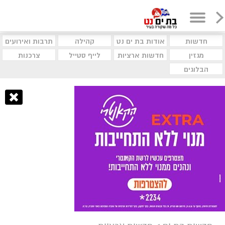
חדשות
אודות בת ים נט
קהילה
תרבות ואירועים
מגזין
חדשות ארציות
לייף סטייל
צרכנות
הבלוגים