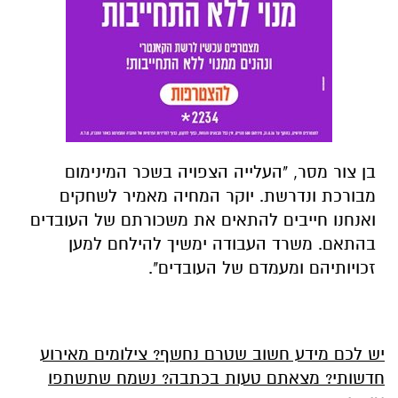
בן צור מסר, "העלייה הצפויה בשכר המינימום
מבורכת ונדרשת. יוקר המחיה מאמיר לשחקים
ואנחנו חייבים להתאים את משכורתם של העובדים
בהתאם. משרד העבודה ימשיך להילחם למען
זכויותיהם ומעמדם של העובדים".
יש לכם מידע חשוב שטרם נחשף? צילומים מאירוע
חדשותי? מצאתם טעות בכתבה? נשמח שתשתפו