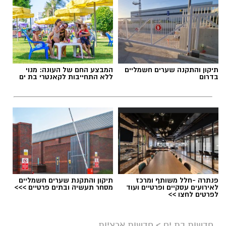
תגים:
דרושים באשדוד
תיקון והתקנה שערים חשמליים
המבצע החם של העונה: מנוי
בדרום
ללא התחייבות לקאנטרי בת ים
פנתרה -חלל משותף ומרכז
תיקון והתקנת שערים חשמליים
לאירועים עסקיים ופרטיים ועוד
מסחר תעשיה ובתים פרטיים >>>
לפרטים לחצו >>
גיוס
במסגרת התפקיד יידרש המועמד להוביל את תחום
חדשות בת ים
>
חדשות ארציות