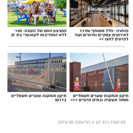
תגים:
דרושים באשדוד
פנתרה -חלל משותף ומרכז
המבצע החם של העונה: מנוי
לאירועים עסקיים ופרטיים ועוד
ללא התחייבות לקאנטרי בת ים
לפרטים לחצו >>
תיקון והתקנת שערים חשמליים
תיקון והתקנה שערים חשמליים
מסחר תעשיה ובתים פרטיים >>>
בדרום
גיוס
במסגרת התפקיד יידרש המועמד להוביל את תחום
חדשות בת ים
>
חדשות ארציות
החינוך וההדרכה במוזיאון, לנהל ולהוביל צוות