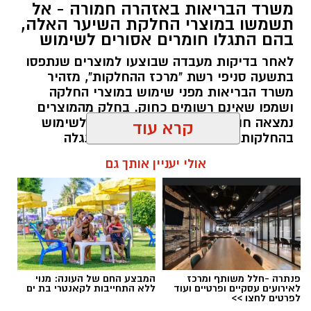
משרד הבריאות באזהרה חמורה - אל
מקצועי, לפתח תוכניות חינוכיות, ליצור אירועי תוכן
תשמשו במוצרי החלקת השיער האלה,
ופרויקטים ייחודיים ולעבוד מול קהלים מגוונים, תוך
בהם התגלו חומרים אסורים לשימוש
חיבור בין עולם התרבות, החינוך והקהילה.
לאחר בדיקות מעבדה שבוצעו למוצרים שנתפסו
בתשעה סניפי רשת "מרכז ההחלקות", מזהיר
בין דרישות התפקיד:
משרד הבריאות מפני שימוש במוצרי החלקה
ושמפו שאינם רשומים כחוק. בחלק מהמוצרים
תואר אקדמי המוכר על ידי המועצה להשכלה
נמצאה חומצה גליאוקסילית האסורה לשימוש
בהחלקות שיער, ובמוצרים נוספים התגלה
גבוהה.
פורמאלדהיד - חומר המוגדר כמסרטן
קרא עוד
ניסיון בפיתוח הדרכה ועמידה מול קהל.
ניסיון ויכולת בניהול והובלת צוות.
מנהל האתר / 08:34 07.08.26
אולי יעניין אותך גם
יכולת לפיתוח והפקת פרויקטים מיוחדים
ואירועי תוכן.
חשיבה עצמאית ורב־תחומית.
יחסי אנוש מצוינים, יוזמה ויצירתיות.
תגים:
משרד הבריאות
,
חומרים מסוכנים
,
מרכז
פנתרה -חלל משותף ומרכז
המבצע החם של העונה: מנוי
ההחלקות