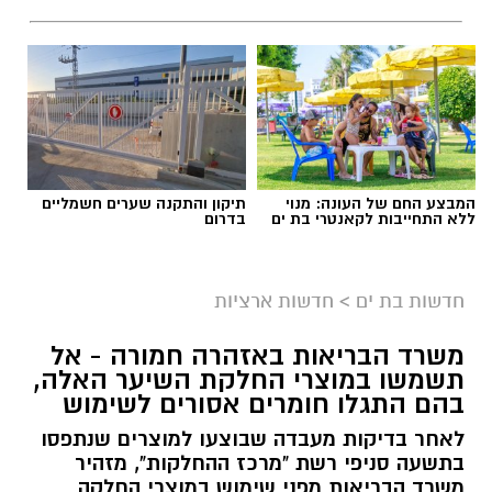
המבצע החם של העונה: מנוי
תיקון והתקנה שערים חשמליים
ללא התחייבות לקאנטרי בת ים
בדרום
גיוס
במסגרת התפקיד יידרש המועמד להוביל את תחום
חדשות בת ים
>
חדשות ארציות
החינוך וההדרכה במוזיאון, לנהל ולהוביל צוות
משרד הבריאות באזהרה חמורה - אל
מקצועי, לפתח תוכניות חינוכיות, ליצור אירועי תוכן
תשמשו במוצרי החלקת השיער האלה,
ופרויקטים ייחודיים ולעבוד מול קהלים מגוונים, תוך
בהם התגלו חומרים אסורים לשימוש
חיבור בין עולם התרבות, החינוך והקהילה.
לאחר בדיקות מעבדה שבוצעו למוצרים שנתפסו
בתשעה סניפי רשת "מרכז ההחלקות", מזהיר
בין דרישות התפקיד:
משרד הבריאות מפני שימוש במוצרי החלקה