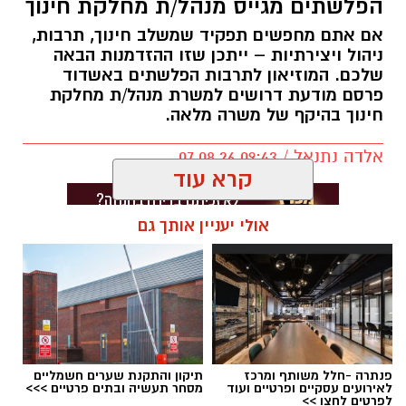
הפלשתים מגייס מנהל/ת מחלקת חינוך
אם אתם מחפשים תפקיד שמשלב חינוך, תרבות,
ניהול ויצירתיות – ייתכן שזו ההזדמנות הבאה
שלכם. המוזיאון לתרבות הפלשתים באשדוד
פרסם מודעת דרושים למשרת מנהל/ת מחלקת
חינוך בהיקף של משרה מלאה.
אלדה נתנאל / 09:43 07.08.26
קרא עוד
אולי יעניין אותך גם
תגים:
דרושים באשדוד
פנתרה -חלל משותף ומרכז
תיקון והתקנת שערים חשמליים
לאירועים עסקיים ופרטיים ועוד
מסחר תעשיה ובתים פרטיים >>>
לפרטים לחצו >>