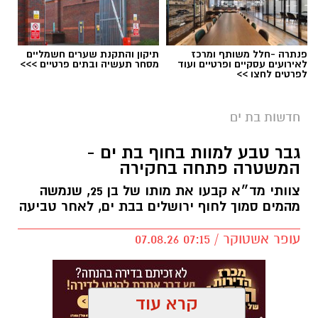
פנתרה -חלל משותף ומרכז
תיקון והתקנת שערים חשמליים
לאירועים עסקיים ופרטיים ועוד
מסחר תעשיה ובתים פרטיים >>>
במוזיאון מציינים כי הם מחפשים מועמד או מועמדת
לפרטים לחצו >>
בעלי "ראש מלא ברעיונות", שיצטרפו להובלת
הפעילות החינוכית והקהילתית של אחד ממוסדות
חדשות בת ים
התרבות הבולטים בעיר.
צילומים: משרד הבריאות
גבר טבע למוות בחוף בת ים -
לפרטים המלאים ולהגשת מועמדות ניתן להיכנס
המשטרה פתחה בחקירה
משרד הבריאות פרסם אזהרה לציבור מפני שימוש
לעמוד הדרושים של החברה העירונית:
צוותי מד״א קבעו את מותו של בן 25, שנמשה
במוצרי שיער נוספים שנתפסו במסגרת מבצע
להגשת מועמדות לחצו כאן
מהמים סמוך לחוף ירושלים בבת ים, לאחר טביעה
פיקוח שנערך בתשעה סניפי רשת "מרכז
ההחלקות".
עופר אשטוקר / 07:15 07.08.26
האזהרה מתפרסמת לאחר שבדיקות מעבדה
יש לכם מידע חשוב שטרם נחשף? צילומים מאירוע
הושלמו לכלל המוצרים שנאספו במהלך המבצע,
חדשותי? מצאתם טעות בכתבה? נשמח שתשתפו
קרא עוד
ובהמשך להודעת משרד הבריאות שפורסמה בחודש
אותנו