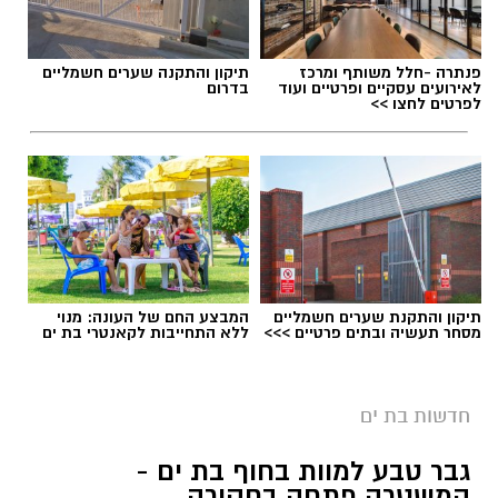
תגים:
משרד הבריאות
,
חומרים מסוכנים
,
מרכז
פנתרה -חלל משותף ומרכז
תיקון והתקנה שערים חשמליים
ההחלקות
לאירועים עסקיים ופרטיים ועוד
בדרום
לפרטים לחצו >>
תיקון והתקנת שערים חשמליים
המבצע החם של העונה: מנוי
מסחר תעשיה ובתים פרטיים >>>
ללא התחייבות לקאנטרי בת ים
במוזיאון מציינים כי הם מחפשים מועמד או מועמדת
בעלי "ראש מלא ברעיונות", שיצטרפו להובלת
הפעילות החינוכית והקהילתית של אחד ממוסדות
חדשות בת ים
התרבות הבולטים בעיר.
צילומים: משרד הבריאות
גבר טבע למוות בחוף בת ים -
לפרטים המלאים ולהגשת מועמדות ניתן להיכנס
המשטרה פתחה בחקירה