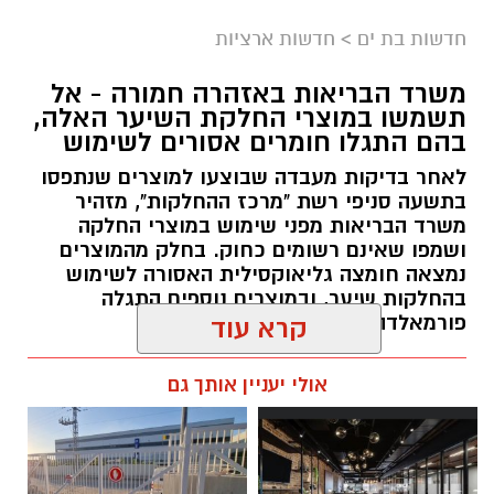
במסגרת התפקיד יידרש המועמד להוביל את תחום
חדשות בת ים
>
חדשות ארציות
החינוך וההדרכה במוזיאון, לנהל ולהוביל צוות
משרד הבריאות באזהרה חמורה - אל
מקצועי, לפתח תוכניות חינוכיות, ליצור אירועי תוכן
תשמשו במוצרי החלקת השיער האלה,
ופרויקטים ייחודיים ולעבוד מול קהלים מגוונים, תוך
בהם התגלו חומרים אסורים לשימוש
חיבור בין עולם התרבות, החינוך והקהילה.
לאחר בדיקות מעבדה שבוצעו למוצרים שנתפסו
בתשעה סניפי רשת "מרכז ההחלקות", מזהיר
בין דרישות התפקיד:
משרד הבריאות מפני שימוש במוצרי החלקה
ושמפו שאינם רשומים כחוק. בחלק מהמוצרים
תואר אקדמי המוכר על ידי המועצה להשכלה
נמצאה חומצה גליאוקסילית האסורה לשימוש
בהחלקות שיער, ובמוצרים נוספים התגלה
גבוהה.
פורמאלדהיד - חומר המוגדר כמסרטן
קרא עוד
ניסיון בפיתוח הדרכה ועמידה מול קהל.
ניסיון ויכולת בניהול והובלת צוות.
מנהל האתר / 08:34 07.08.26
אולי יעניין אותך גם
יכולת לפיתוח והפקת פרויקטים מיוחדים
ואירועי תוכן.
חשיבה עצמאית ורב־תחומית.
יחסי אנוש מצוינים, יוזמה ויצירתיות.