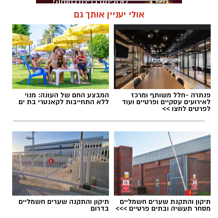
אולי יעניין אותך גם
תגים:
פריצה לרכב בבת ים
פנתרה -חלל משותף ומרכז
המבצע החם של העונה: מנוי
לאירועים עסקיים ופרטיים ועוד
ללא התחייבות לקאנטרי בת ים
לפרטים לחצו >>
צילום: דוברות המשטרה
תיקון והתקנת שערים חשמליים
תיקון והתקנה שערים חשמליים
מסחר תעשיה ובתים פרטיים >>>
בדרום