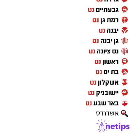
גליאוקסילית
– רכיב האסור לשימוש בתכשירים
להחלקת שיער בישראל.
במשרד הבריאות מסבירים כי קיים קשר סיבתי בין
שימוש במוצרי החלקת שיער המכילים חומצה
גליאוקסילית לבין תופעות לוואי חמורות, ובהן
מקרים של
כשל כלייתי
שדווחו למשרד.
עוד נמסר כי בבדיקה שערכה המחלקה לתמרוקים
מול היצרן הרשום במאגר, חברת "תלתל", התברר
כי נמצאו בביקורת מוצרים הנושאים את השמות
Revival Riginol PRO
ו-
Revival Straight
, אך
לדבריה לא יוצרו על ידה. בעקבות זאת קיים חשש
באשר למקורם, להרכבם ולבטיחותם.
בנוסף, במוצרי החלקת שיער נוספים שנמצאו ללא
תווית או שלא סומנו כנדרש על פי החוק, זוהתה