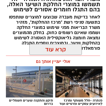
תשמשו במוצרי החלקת השיער האלה,
הרכוש החשוד כגנוב והרכב ששימש החשודים
ופרויקטים ייחודיים ולעבוד מול קהלים מגוונים, תוך
בהם התגלו חומרים אסורים לשימוש
שנתפסו. בכוונת המשטרה לבקש הארכת מעצרם
חיבור בין עולם התרבות, החינוך והקהילה.
בבית המשפט.
לאחר בדיקות מעבדה שבוצעו למוצרים שנתפסו
בתשעה סניפי רשת "מרכז ההחלקות", מזהיר
בין דרישות התפקיד:
משרד הבריאות מפני שימוש במוצרי החלקה
ושמפו שאינם רשומים כחוק. בחלק מהמוצרים
תואר אקדמי המוכר על ידי המועצה להשכלה
נמצאה חומצה גליאוקסילית האסורה לשימוש
בהחלקות שיער, ובמוצרים נוספים התגלה
גבוהה.
פורמאלדהיד - חומר המוגדר כמסרטן
קרא עוד
ניסיון בפיתוח הדרכה ועמידה מול קהל.
ניסיון ויכולת בניהול והובלת צוות.
מנהל האתר / 08:34 07.08.26
אולי יעניין אותך גם
יכולת לפיתוח והפקת פרויקטים מיוחדים
ואירועי תוכן.
חשיבה עצמאית ורב־תחומית.
יחסי אנוש מצוינים, יוזמה ויצירתיות.
צילום: דוברות המשטרה
תגים:
משרד הבריאות
,
חומרים מסוכנים
,
מרכז
פנתרה -חלל משותף ומרכז
תיקון והתקנה שערים חשמליים
ההחלקות
לאירועים עסקיים ופרטיים ועוד
בדרום