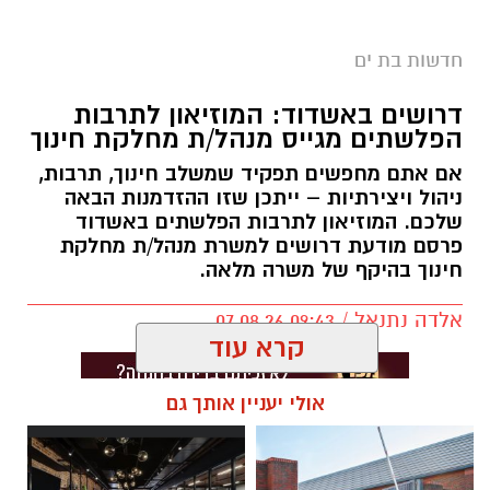
אמש, בשעות הצהריים, התקבל דיווח במוקד 100
של המשטרה אודות חשודים שנצפו פורצים לרכב
חדשות בת ים
חונה בחניון החוף הנפרד בבת ים, ומעבירים את
הרכוש שגנבו לרכב נוסף.
דרושים באשדוד: המוזיאון לתרבות
הפלשתים מגייס מנהל/ת מחלקת חינוך
עם קבלת הדיווח, שוטרי תחנת בת ים, בשיתוף
אם אתם מחפשים תפקיד שמשלב חינוך, תרבות,
סיירת לביא של עיריית בת ים, הגיעו למקום והחלו
ניהול ויצירתיות – ייתכן שזו ההזדמנות הבאה
בפעולות חקירה ראשוניות לצד סריקות לאיתור
שלכם. המוזיאון לתרבות הפלשתים באשדוד
פרסם מודעת דרושים למשרת מנהל/ת מחלקת
הרכב החשוד ששימש את החשודים בביצוע
חינוך בהיקף של משרה מלאה.
העבירה.
אלדה נתנאל / 09:43 07.08.26
קרא עוד
אולי יעניין אותך גם
תגים:
דרושים באשדוד