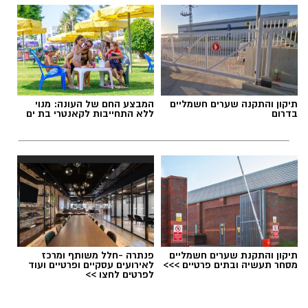
ואירועי תוכן.
חשיבה עצמאית ורב־תחומית.
יחסי אנוש מצוינים, יוזמה ויצירתיות.
תגים:
משרד הבריאות
,
חומרים מסוכנים
,
מרכז
תיקון והתקנה שערים חשמליים
המבצע החם של העונה: מנוי
ההחלקות
בדרום
ללא התחייבות לקאנטרי בת ים
תיקון והתקנת שערים חשמליים
פנתרה -חלל משותף ומרכז
מסחר תעשיה ובתים פרטיים >>>
לאירועים עסקיים ופרטיים ועוד
במוזיאון מציינים כי הם מחפשים מועמד או מועמדת
לפרטים לחצו >>
בעלי "ראש מלא ברעיונות", שיצטרפו להובלת