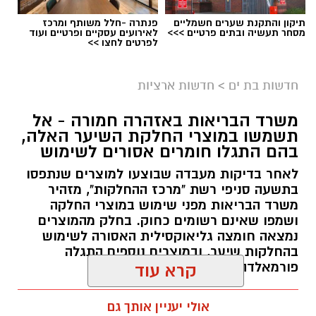
תיקון והתקנת שערים חשמליים
פנתרה -חלל משותף ומרכז
מסחר תעשיה ובתים פרטיים >>>
לאירועים עסקיים ופרטיים ועוד
לפרטים לחצו >>
גיוס
במסגרת התפקיד יידרש המועמד להוביל את תחום
חדשות בת ים
>
חדשות ארציות
החינוך וההדרכה במוזיאון, לנהל ולהוביל צוות
משרד הבריאות באזהרה חמורה - אל
מקצועי, לפתח תוכניות חינוכיות, ליצור אירועי תוכן
תשמשו במוצרי החלקת השיער האלה,
ופרויקטים ייחודיים ולעבוד מול קהלים מגוונים, תוך
בהם התגלו חומרים אסורים לשימוש
חיבור בין עולם התרבות, החינוך והקהילה.
לאחר בדיקות מעבדה שבוצעו למוצרים שנתפסו
בתשעה סניפי רשת "מרכז ההחלקות", מזהיר
בין דרישות התפקיד:
משרד הבריאות מפני שימוש במוצרי החלקה
ושמפו שאינם רשומים כחוק. בחלק מהמוצרים
תואר אקדמי המוכר על ידי המועצה להשכלה
נמצאה חומצה גליאוקסילית האסורה לשימוש
בהחלקות שיער, ובמוצרים נוספים התגלה
גבוהה.
פורמאלדהיד - חומר המוגדר כמסרטן
קרא עוד
ניסיון בפיתוח הדרכה ועמידה מול קהל.
ניסיון ויכולת בניהול והובלת צוות.
מנהל האתר / 08:34 07.08.26
אולי יעניין אותך גם
יכולת לפיתוח והפקת פרויקטים מיוחדים