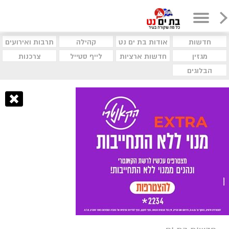
חדשות
אודות בת ים נט
קהילה
תרבות ואירועים
מגזין
חדשות ארציות
לייף סטייל
צרכנות
הבלוגים