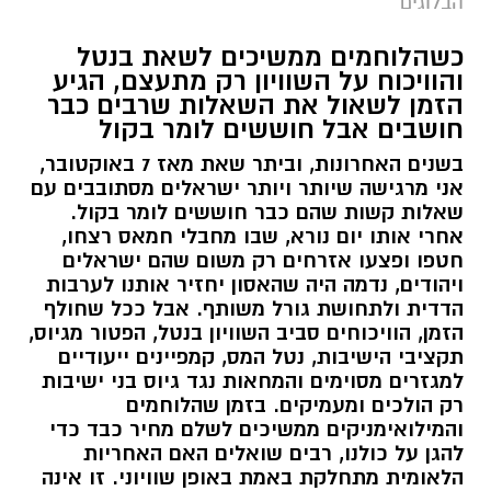
הבלוגים
כשהלוחמים ממשיכים לשאת בנטל
והוויכוח על השוויון רק מתעצם, הגיע
הזמן לשאול את השאלות שרבים כבר
חושבים אבל חוששים לומר בקול
בשנים האחרונות, וביתר שאת מאז 7 באוקטובר,
אני מרגישה שיותר ויותר ישראלים מסתובבים עם
שאלות קשות שהם כבר חוששים לומר בקול.
אחרי אותו יום נורא, שבו מחבלי חמאס רצחו,
חטפו ופצעו אזרחים רק משום שהם ישראלים
ויהודים, נדמה היה שהאסון יחזיר אותנו לערבות
הדדית ולתחושת גורל משותף. אבל ככל שחולף
הזמן, הוויכוחים סביב השוויון בנטל, הפטור מגיוס,
תקציבי הישיבות, נטל המס, קמפיינים ייעודיים
למגזרים מסוימים והמחאות נגד גיוס בני ישיבות
רק הולכים ומעמיקים. בזמן שהלוחמים
והמילואימניקים ממשיכים לשלם מחיר כבד כדי
להגן על כולנו, רבים שואלים האם האחריות
הלאומית מתחלקת באמת באופן שוויוני. זו אינה