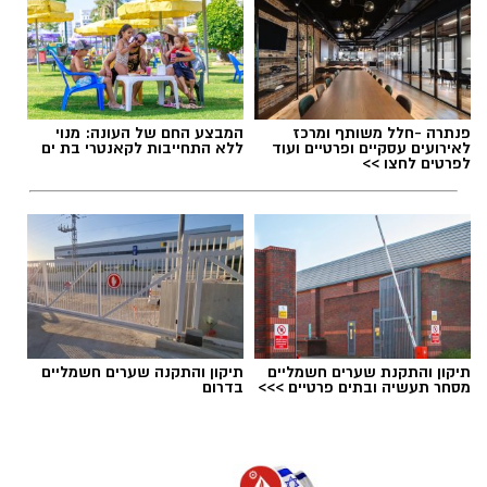
הלב שלנו אולי נשבר לפעמים, אבל אנחנו לא
חייבים להישבר יחד איתו.
מערכת האתר / 09:04 23.07.26
פנתרה -חלל משותף ומרכז
המבצע החם של העונה: מנוי
לאירועים עסקיים ופרטיים ועוד
ללא התחייבות לקאנטרי בת ים
לפרטים לחצו >>
תגים:
טד
תיקון והתקנת שערים חשמליים
תיקון והתקנה שערים חשמליים
מסחר תעשיה ובתים פרטיים >>>
בדרום