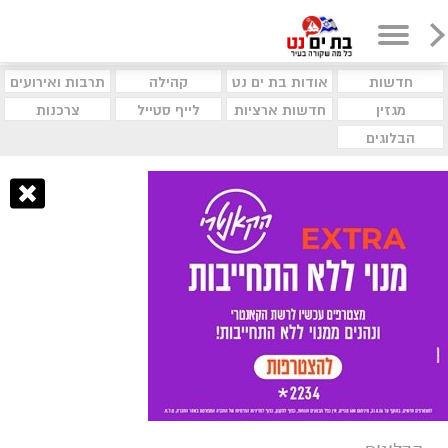
חדשות
אודות בת ים נט
קהילה
תרבות ואירועים
מגזין
חדשות ארציות
לייף סטייל
צרכנות
הבלוגים