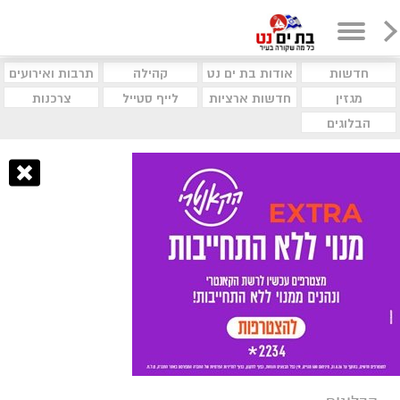
חדשות
אודות בת ים נט
קהילה
תרבות ואירועים
מגזין
חדשות ארציות
לייף סטייל
צרכנות
הבלוגים