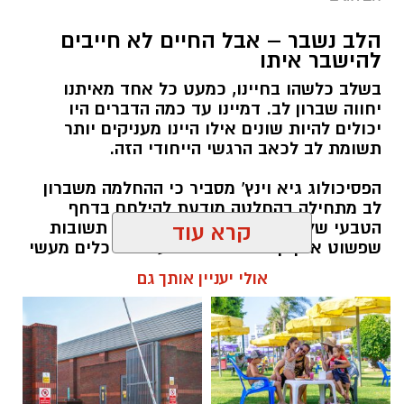
הלב נשבר – אבל החיים לא חייבים
יש לכם מידע חשוב שטרם נחשף? צילומים מאירוע
להישבר איתו
חדשותי? מצאתם טעות בכתבה? נשמח שתשתפו
בשלב כלשהו בחיינו, כמעט כל אחד מאיתנו
אותנו
יחווה שברון לב. דמיינו עד כמה הדברים היו
יכולים להיות שונים אילו היינו מעניקים יותר
תשומת לב לכאב הרגשי הייחודי הזה.
הפסיכולוג גיא וינץ' מסביר כי ההחלמה משברון
לב מתחילה בהחלטה מודעת להילחם בדחף
הטבעי שלנו לייפות את העבר ולחפש תשובות
קרא עוד
שפשוט אינן קיימות. הוא מציע ארגז כלים מעשי
שיעזור לנו, בהדרגה, להשתחרר מהכאב ולהמשיך
אולי יעניין אותך גם
הלאה.
הלב שלנו אולי נשבר לפעמים, אבל אנחנו לא
חייבים להישבר יחד איתו.
מערכת האתר / 09:04 23.07.26