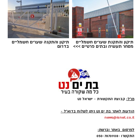
אלדה נתנאל / 09:24 26.06.26
תיקון והתקנת שערים חשמליים
תיקון והתקנה שערים חשמליים
מסחר תעשיה ובתים פרטיים >>>
בדרום
תגים:
חרדיים חיילים
מו"ל:
קבוצת התקשורת - ישראל נט
-
הודעות לאתר בת ים נט ניתן לשלוח בדוא"ל -
news@isnet.co.il
-
לפרסום באתר וברשת:
התקשרו -050-7870908