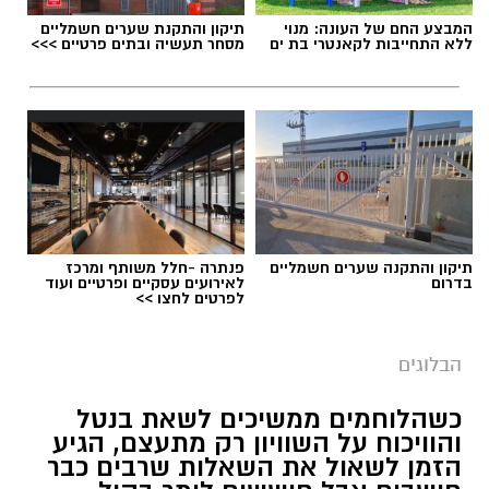
המבצע החם של העונה: מנוי
תיקון והתקנת שערים חשמליים
ללא התחייבות לקאנטרי בת ים
מסחר תעשיה ובתים פרטיים >>>
תגים:
טד
תיקון והתקנה שערים חשמליים
פנתרה -חלל משותף ומרכז
בדרום
לאירועים עסקיים ופרטיים ועוד
לפרטים לחצו >>
הבלוגים
כשהלוחמים ממשיכים לשאת בנטל
והוויכוח על השוויון רק מתעצם, הגיע
הזמן לשאול את השאלות שרבים כבר