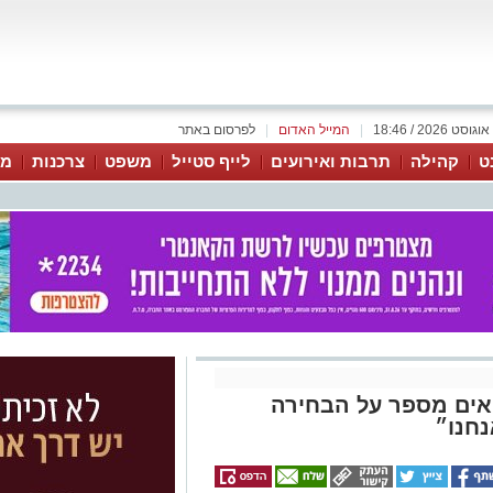
|
המייל האדום
|
לפרסום באתר
ט
קהילה
תרבות ואירועים
לייף סטייל
משפט
צרכנות
מג
אים מספר על הבחירה
נחנו״