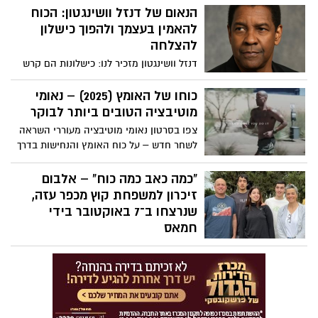
פרקטיקות יומיומיות להשגת גדולה, כולל
הנאום של דנזל וושינגטון: הכוח
התחלה בהכרת תודה או מטרה, שליטה
להאמין בעצמך ולהפוך כישלון
בבוקר, טיפוח משמעת על פני מוטיבציה,
להצלחה
ביטול תירוצים, אימוץ כאב כשותף לצמיחה,
דנזל וושינגטון מזכיר לנו: כישלונות הם קרש
ביטוי חיים לקיום וסיום היום בהתבוננות
קפיצה, התמדה היא המפתח, ורק חלומות
וחזרה לבניית עקביות.
שמגובים במעשים הופכים למציאות. צפו:
כוחו של האומץ (2025) – נאומי
מוטיבציה הטובים ביותר לבוקר
צפו בסרטון נאומי מוטיבציה מעוררי השראה
לשחר חדש – על כוח האומץ והנחישות בדרך
להצלחה
"כמה כאב כמה כוח" – אלבום
זיכרון למשפחת קוץ מכפר עזה,
שנרצחו ב־7 באוקטובר בידי
חמאס
ביום שבו המדינה כולה רעדה, גם ליבו של
המוזיקאי אשר לוי נשבר. ב-7 באוקטובר
נרצחו אחותו ליבנת קוץ, בעלה אביב ושלושת
ילדיהם – רותם, יונתן ויפתח – בביתם שבכפר
עזה, באחת מהטרגדיות הקשות של מתקפת