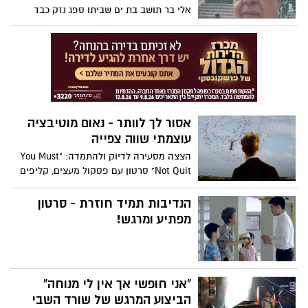
אלי בר תושב בת ים שביתו ספג נזק כבד
מהפגיעה הקשה אמש, מספר כיצד ההקפדה
על ההנחיות הצילה את חייו
אסור לך לוותר - נאום מוטיבציה
עוצמתי שווה צפייה
הצצה מסעירה לדיוק ולהתמדה: "You Must
Not Quit" סרטון עם פסקול מעצים, קליפים
דרמטיים ונרטיב שמעודד להמשיך קדימה
אפילו כשקשה. צפו:
הנדיבות תמיד חוזרת - סרטון
מפתיע ומרגש!
"אני חופשי אך אין לי מנוחה"
הביצוע המרגש של שורד השבי