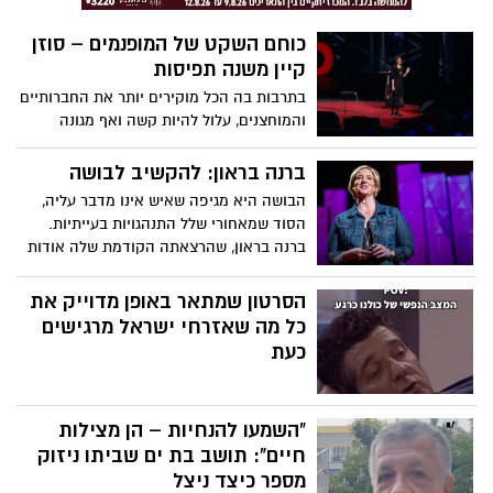
הטרור שזעזעה את ישראל. כעת, שנה לאחר
האסון, בוחר אשר לוי – מוזיקאי ותיק ובעל
כוחם השקט של המופנמים – סוזן
חדר החזרות "ביט" – להוציא אל העולם את
קיין משנה תפיסות
מה שנולד מתוך שבר: אלבום חדש בשם "כמה
כאב כמה כוח", הכולל עשרה שירים שנכתבו
בתרבות בה הכל מוקירים יותר את החברותיים
והולחנו לזכרם של בני משפחת קוץ.
והמוחצנים, עלול להיות קשה ואף מגונה
להיות מופנם. אבל, כפי שטוענת סוזן קיין
בהרצאתה מלאת הלהט, המופנמים מביאים
ברנה בראון: להקשיב לבושה
איתם לעולם כישרונות ויכולות יוצאי-דופן, ויש
הבושה היא מגיפה שאיש אינו מדבר עליה,
לעודדם ולשבחם.
הסוד שמאחורי שלל התנהגויות בעייתיות.
ברנה בראון, שהרצאתה הקודמת שלה אודות
הפגיעות הפכה להיט ויראלי, חוקרת מה עשוי
להתרחש כאשר אנשים בוחרים להתעמת
הסרטון שמתאר באופן מדוייק את
ראש-בראש עם הבושה שבהם. ההומור,
כל מה שאזרחי ישראל מרגישים
האנושיות והפגיעות שבה מתגלים בכל אחת
כעת
ממילותיה.
"השמעו להנחיות – הן מצילות
חיים": תושב בת ים שביתו ניזוק
מספר כיצד ניצל