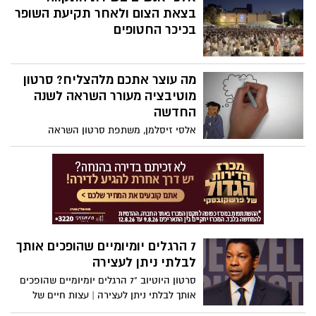
ותחושת-בטחון - במיוחד בכלכלה לא הוגנת -
בצאת הצום ולאחר תקיעת השופר
משמעה אחריות גדולה.
בכיכר החטופים
מה עוצר אתכם מלהצליח? סרטון
מוטיבציה מעורר השראה לשנה
החדשה
אלסי זיסלמן, משתפת סרטון השראה
7 הרגלים יומיומיים שהופכים אותך
לבלתי ניתן לעצירה
סרטון היוטיוב "7 הרגלים יומיומיים שהופכים
אותך לבלתי ניתן לעצירה | עצות חיים של
דנזל וושינגטון - Inspire Force" מתאר שבעה