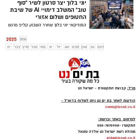
יוני בלוך יצר סרטון לשיר "סוף
טוב" המשלב דימויי AI של שיבת
החטופים ושלום אזורי
המוזיקאי יוני בלוך שחרר השבוע קליפ מרגש
לשירו "סוף טוב" באמצעות בינה מלאכותית -
AI ומדמה חזרה של כל החטופים לבתיהם,
2025
2026
בסרטון הוא מציג מציאות של שלום אזורי ובין
דצמ
נוב
אוק
ספט
אוג
יול
יונ
מאי
אפר
מרץ
פבר
ינו
היתר מציג את דמותו של דני קושמרו מתרגש
עד דמעות עם שובם של החטופים. הלוואי
החלום יהפוך למציאות
מו"ל:
קבוצת התקשורת - ישראל נט
-
הודעות לאתר בת ים נט ניתן לשלוח בדוא"ל -
news@isnet.co.il
-
לפרסום באתר וברשת:
התקשרו -050-7870908
מנהלת רשת ישראל נט אלדה נתנאל
elda@isnet.co.il