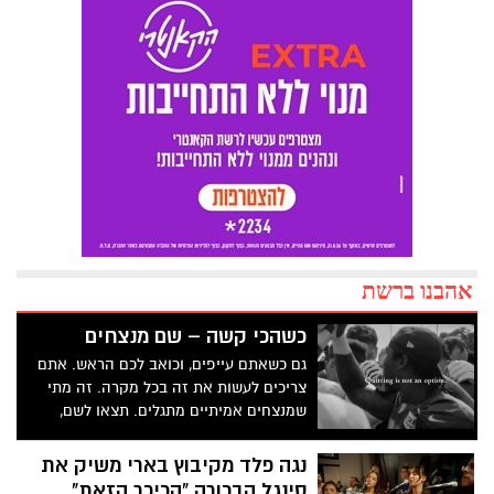
אהבנו ברשת
כשהכי קשה – שם מנצחים
גם כשאתם עייפים, וכואב לכם הראש. אתם
צריכים לעשות את זה בכל מקרה. זה מתי
שמנצחים אמיתיים מתגלים. תצאו לשם,
ותמשיכו לעבוד. תעשו את זה בשבילכם,
בשביל המשפחה והחברים שלכם. תמשיכו
נגה פלד מקיבוץ בארי משיק את
לעשות את ההחלטות הנכונות, גם כשזה הדבר
סינגל הבכורה "הכיכר הזאת"