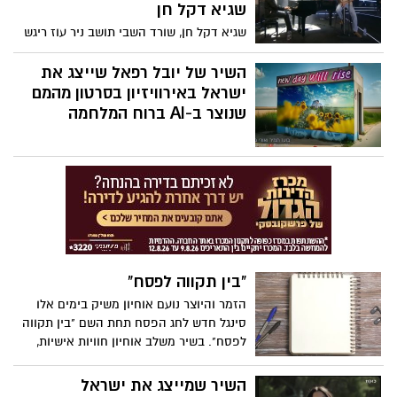
שגיא דקל חן
שגיא דקל חן, שורד השבי תושב ניר עוז ריגש
מדינה שלמה כשהשתתף במופע "שירים
בכיכר 2025" וביצע גרסה מיוחדת לשיר "ילדים
השיר של יובל רפאל שייצג את
של החיים" בליווי עידן רייכל על הפסנתר
ישראל באירוויזיון בסרטון מהמם
והעביר מסר עוצמתי וחשוב. המופע שודר
שנוצר ב-AI ברוח המלחמה
בקשת 12. צפו
"בין תקווה לפסח"
הזמר והיוצר נועם אוחיון משיק בימים אלו
סינגל חדש לחג הפסח תחת השם "בין תקווה
לפסח". בשיר משלב אוחיון חוויות אישיות,
זיכרונות ילדות ותחושת חיבור עמוק לחודש
ניסן.
השיר שמייצג את ישראל