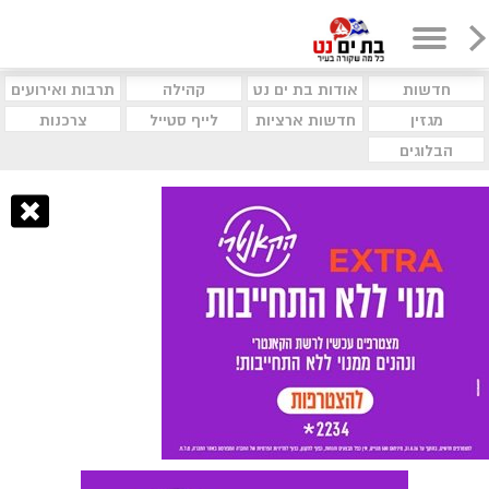
חדשות
אודות בת ים נט
קהילה
תרבות ואירועים
מגזין
חדשות ארציות
לייף סטייל
צרכנות
הבלוגים