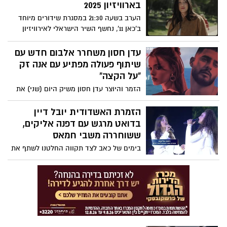
בארוויזיון 2025
הערב בשעה 21:30 במסגרת שידורים מיוחד
ב'כאן 11', נחשף השיר הישראלי לאירוויזיון
2025 – "New Day Will Rise" בביצועה של
יובל רפאל.
עדן חסון משחרר אלבום חדש עם
שיתוף פעולה מפתיע עם אנה זק
"על הקצה"
הזמר והיוצר עדן חסון משיק היום (שני) את
אלבומו החדש, הכולל 14 שירים חדשים,
כשהפתעה מיוחדת מחכה למעריצים – דואט
הזמרת האשדודית יובל דיין
ראשון עם כוכבת הפופ אנה זק. השיר
בדואט מרגש עם דפנה אליקים,
המשותף, "על הקצה", משלב בין הסגנון
ששוחררה משבי חמאס
הייחודי של חסון לקצב הפופי של זק, ויוצר
בימים של כאב לצד תקווה החלטנו לשתף את
חוויית האזנה סוחפת וממכרת.
הביצוע המרגש הזה של יובל דיין ודפנה
אליקים, בת ה15 ששוחררה משבי חמאס
מטקס הדלקת המשואות בהר הרצל בחודש
מאי , רלוונטי בתקווה לחזרתם של כל
החטופים