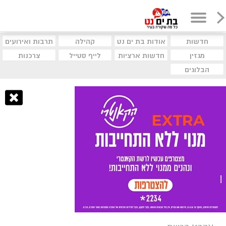
חדשות
אודות בת ים נט
קהילה
תרבות ואירועים
מגזין
חדשות ארציות
לייף סטייל
צרכנות
הבלוגים