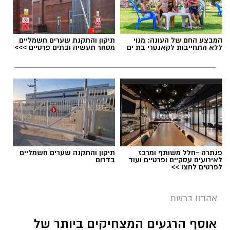
המבצע החם של העונה: מנוי
תיקון והתקנת שערים חשמליים
ללא התחייבות לקאנטרי בת ים
מסחר תעשיה ובתים פרטיים >>>
הזמר הבריטי בוי ג'ורג', מהקולות המזוהים ביותר
עם עולם הפופ של שנות ה־80, מצא את עצמו
פנתרה -חלל משותף ומרכז
תיקון והתקנה שערים חשמליים
בימים האחרונים במרכז סערה בינלאומית בעקבות
לאירועים עסקיים ופרטיים ועוד
בדרום
לפרטים לחצו >>
שיר חדש שבו הוא מביע תמיכה בישראל ובקורבנות
מתקפת הטרור של 7 באוקטובר. השיר, שנקרא
אהבנו ברשת
"
We Will Dance Again
" ("עוד נרקוד"), זוכה
שירים שהפכו את הפוליטיקה הישראלית לפזמון
לתהודה רבה ברשתות החברתיות ומעורר ויכוח
אוסף הרגעים המצחיקים ביותר של
לא רק בקלפי: 6 שירים שהפכו את הפוליטיקה
סוער בקרב מעריצים, אמנים ופעילים ברחבי