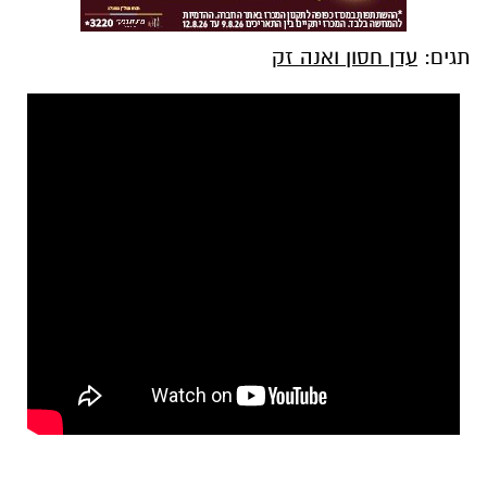
תגים:
עדן חסון ואנה זק