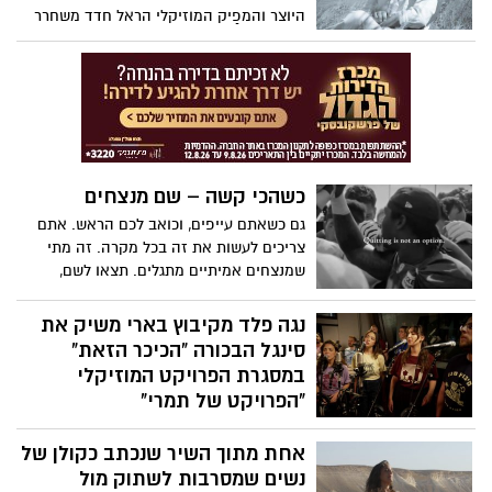
משבר בריאות הנפש בקרב צעירים. הוא גם
היוצר והמפַיק המוזיקלי הראל חדד משחרר
בוחן את הדחיפה לאיסור על טלפונים בבתי
בימים אלו את אלבומו החדש יצירה אישית,
ספר ואת הצעדים הקונקרטיים שאנו יכולים
עמוקה ונוגעת, שנכתבה ברובה במהלך שירות
לנקוט כדי לשפר את הבריאות הנפשית של
המילואים שלו בעזה ובלבנון בשנתיים
צעירים ברחבי העולם.
האחרונות.
כשהכי קשה – שם מנצחים
גם כשאתם עייפים, וכואב לכם הראש. אתם
צריכים לעשות את זה בכל מקרה. זה מתי
שמנצחים אמיתיים מתגלים. תצאו לשם,
ותמשיכו לעבוד. תעשו את זה בשבילכם,
בשביל המשפחה והחברים שלכם. תמשיכו
נגה פלד מקיבוץ בארי משיק את
לעשות את ההחלטות הנכונות, גם כשזה הדבר
סינגל הבכורה "הכיכר הזאת"
הכי קשה בעולם. אתם יכולים לעשות את זה.
במסגרת הפרויקט המוזיקלי
ואל תקשיבו לאף אחד שאומר לכם אחרת.
"הפרויקט של תמרי"
ותמשיכו להגיד לעצמכם בכל יום: "אני אנצח".
סינגל מקורי ראשון יוצא לאור במסגרת
צפו בסרטון ההשראה :
אחת מתוך השיר שנכתב כקולן של
הפרויקט המוזיקלי "הפרויקט של תמרי" –
יוזמה שמאחדת מוזיקאים מהעוטף וממשיכה
נשים שמסרבות לשתוק מול