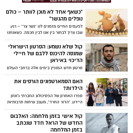
ברגעים הקשים ביותר שעבר.
"כשאף אחד לא מוכן לוותר – כולם
נופלים מהגשר"
לפעמים החיים מזמנים לנו "גשר צר" – רגע
שבו צריך לבחור בין אגו לבין חכמה. כשאנחנו
מתעקשים לנצח בכל מחיר, אנחנו עלולים
להפסיד הרבה יותר. לפעמים דווקא מי שמוכן
קול שלא נשמע: הסרטון הישראלי
לזוז צעד אחד אחורה – הוא זה שמתקדם
שמנסה להיכנס ללבם של חיילי
הכי רחוק.
הדיכוי באיראן
סרטון חדש המופץ בימים אלה ברחבי העולם
מבקש להאיר זווית כמעט לא מדוברת של
המחאה האיראנית: עולמם הפנימי של חיילי
האם הסמארטפונים הורסים את
הדיכוי עצמם. לא המפקדים, לא מקבלי
הילדות?
ההחלטות, אלא חיילי הבסיג' ואנשי משמרות
ספרו האחרון של הפסיכולוג החברתי ג'ונתן
המהפכה הנשלחים שוב ושוב לרחובות כדי
היידט, "הדור החרד", מעצב שיחות תרבותיות
לפזר הפגנות, לדכא מחאות ולעיתים גם לפגוע
ומעורר ויכוחים עזים על תפקידם של
בבני עמם.
הסמארטפונים בחברה. בשיחה זו, הוא חוקר
קול אישי בזמן מלחמה: האלבום
כיצד ילדות מבוססת סמארטפון, המוגברת על
החדש של הראל חדד שנכתב
ידי הורות מגוננת יתר על המידה, מניעה את
בזמן המלחמה