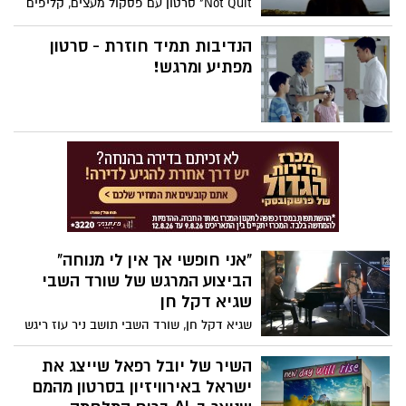
Not Quit" סרטון עם פסקול מעצים, קליפים
דרמטיים ונרטיב שמעודד להמשיך קדימה
אפילו כשקשה. צפו:
הנדיבות תמיד חוזרת - סרטון
מפתיע ומרגש!
"אני חופשי אך אין לי מנוחה"
הביצוע המרגש של שורד השבי
שגיא דקל חן
שגיא דקל חן, שורד השבי תושב ניר עוז ריגש
מדינה שלמה כשהשתתף במופע "שירים
בכיכר 2025" וביצע גרסה מיוחדת לשיר "ילדים
השיר של יובל רפאל שייצג את
של החיים" בליווי עידן רייכל על הפסנתר
ישראל באירוויזיון בסרטון מהמם
והעביר מסר עוצמתי וחשוב. המופע שודר