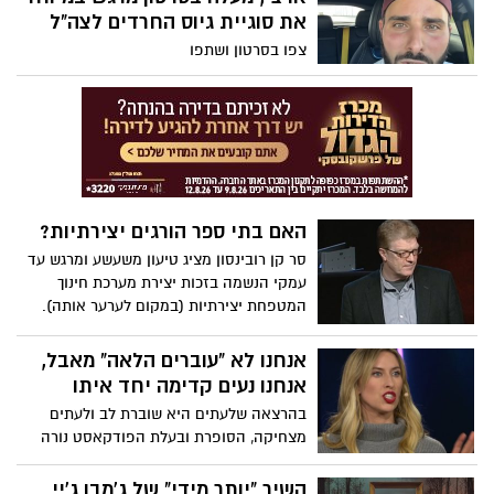
את סוגיית גיוס החרדים לצה"ל
צפו בסרטון ושתפו
האם בתי ספר הורגים יצירתיות?
סר קן רובינסון מציג טיעון משעשע ומרגש עד
עמקי הנשמה בזכות יצירת מערכת חינוך
המטפחת יצירתיות (במקום לערער אותה).
אנחנו לא "עוברים הלאה" מאבל,
אנחנו נעים קדימה יחד איתו
בהרצאה שלעתים היא שוברת לב ולעתים
מצחיקה, הסופרת ובעלת הפודקאסט נורה
מקלנרי חולקת את חכמת החיים שלה. הגישה
הכנה שלה למשהו שעתיד, אם נודה בזה,
השיר "יותר מידי" של ג'מבו ג'יי