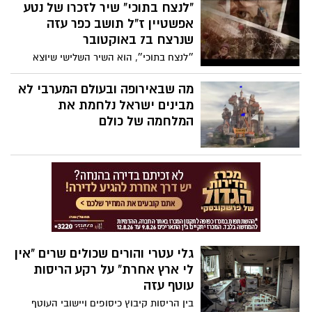
היוצר של ניר וגלי
"לנצח בתוכי" שיר לזכרו של נטע
שעשו בסרטון, ניתן לכתוב מילה טובה על
אפשטיין ז"ל תושב כפר עזה
פתק ולהעביר אותה הלאה. צפו בסרטון ותגלו
שנרצח ב7 באוקטובר
כיצד מחווה קטנה יכולה לחולל שינוי גדול!
״לנצח בתוכי״, הוא השיר השלישי שיוצא
לאור מתוך פרויקט "גיבורים", יצירתם של
גלעד שגב וגלעד שמואלי למען חללי הגבורה
מה שבאירופה ובעולם המערבי לא
של השביעי לאוקטובר ומלחמת חרבות ברזל.
מבינים ישראל נלחמת את
המלחמה של כולם
גלי עטרי והורים שכולים שרים "אין
לי ארץ אחרת" על רקע הריסות
עוטף עזה
בין הריסות קיבוץ כיסופים ויישובי העוטף