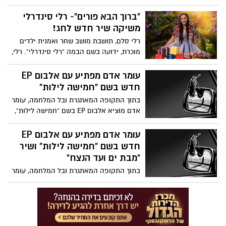
שנפגעו בשביעי באוקטובר, צילמה הזמרת גלי
עטרי חידוש מרגש לשיר המלחמה המוכר "אין
"ברוך הבא פורים"- רלי סינדרלי
לי ארץ אחרת", יחד עם הורים שכולים.
משיקה שיר חדש לחג!
רלי סלם, תושבת מושב שחר ואמנית ילדים
מוכרת, ידועה בשם הבמה "רלי סינדרלי". רלי,
בת 35, נשואה לאורי ואמא לשני ילדים, גאיה
וארי, עוסקת כבר שנים בתחום הפקות
עומר אדם מפתיע עם אלבום EP
ופעילויות לילדים. לכבוד חג פורים, משיקה
חדש בשם "חמישה לילות"
רלי שיר חדש בשם "ברוך הבא פורים" .בראיון
בתוך התקופה המאתגרת ובל המלחמה, עומר
מיוחד ל"יישובניק נט", היא מספרת על הסיבה
אדם מוציא אלבום EP בשם "חמישה לילות",
להשקת השיר ועל הקשר המיוחד שלה לחג
עם חמישה שירים חדשים: "מבת ים ועד
הנצח", "אקדח", "כסף או דמעות", "לילות
עומר אדם מפתיע עם אלבום EP
וקללות" ו"רק שלך".אדם שיתף פעולה עם
חדש בשם "חמישה לילות" ושיר
יוצרים מוערכים, בניהם אושר כהן, גיל ווין וג'ו
"מבת ים ועד הנצח"
כהן, טל קסטיאל, משה בן אברהם ואופק
בתוך התקופה המאתגרת ובל המלחמה, עומר
יקותיאל, רז קופרמן ועדן אטד, עומרי דהן
אדם מוציא אלבום EP בשם "חמישה לילות",
ואלירן אליהו ועוד.
עם חמישה שירים חדשים: "מבת ים ועד
הנצח", "אקדח", "כסף או דמעות", "לילות
וקללות" ו"רק שלך".אדם שיתף פעולה עם
יוצרים מוערכים, בניהם אושר כהן, גיל ווין וג'ו