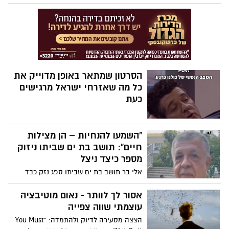
הפגיעות הפכה להיט ויראלי, חוקרת מה עשוי
להתרחש כאשר אנשים בוחרים להתעמת
ראש-בראש עם הבושה שבהם. ההומור,
האנושיות והפגיעות שבה מתגלים בכל אחת
ממילותיה.
הסרטון שמתאר באופן מדוייק את
כל מה שאזרחי ישראל מרגישים
כעת
"השמעו להנחיות – הן מצילות
חיים": תושב בת ים שביתו ניזוק
מספר כיצד ניצל
אלי בר תושב בת ים שביתו ספג נזק כבד
מהפגיעה הקשה אמש, מספר כיצד ההקפדה
על ההנחיות הצילה את חייו
אסור לך לוותר - נאום מוטיבציה
עוצמתי שווה צפייה
הצצה מסעירה לדיוק ולהתמדה: "You Must