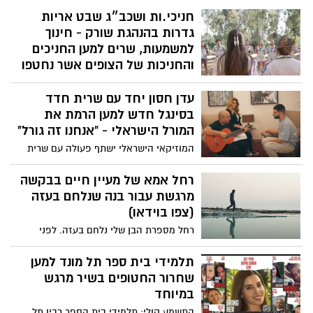
חניכי.ות ושכב״ג שבט אריות
גדרות בהנהגת שורק - חינוך
למשמעות, שרים למען החניכים
והחניכות של הצופים אשר נחטפו
חבריי קרוואן הידידות 2023, חניכי.ות ושכב״ג
עדן חסון יחד עם שרית חדד
שבט אריות גדרות בהנהגת שורק - חינוך
למשמעות, שרים למען החניכים והחניכות של
בסינגל חדש למען הרמת את
הצופים אשר נחטפו בשבת השחורה
המורל הישראלי - "אנחנו זה גורל"
המוזיקאי הישראלי ישתף פעולה עם שרית
חדד בסינגל חדש שיצא להרים את המורל
הישראלי בתקופת המלחמה. שרית חדד
רחל אמא של מעיין חיים בבקשה
הודיעה במוצ"ש בחשבון האינסטגרם שלה על
מרגשת עבור בנה שנלחם בעזה
פרסום שיר חדש לצד עדן חסון, שייקרא
(צפו בוידאו)
"אנחנו זה גורל". השיר מצטרף לשורת מפגנים
רחל מספרת הבן שלי נלחם בעזה. לפני
מצד אמנים מוזיקליים מאז תחילת מלחמת
שלקחו להם את הטלפונים הוא ביקש ממני
חרבות ברזל. האזנה נעימה :
רק דבר אחד: "אמא כשניכנס לעזה תדאגי
תלמידי בית ספר תל מונד למען
שיהיה לקליפ שלי 100 אלף צפיות"
שחרור החטופים בשיר מרגש
במיוחד
התשמע קולי: תלמידי בית הספר רבין תל