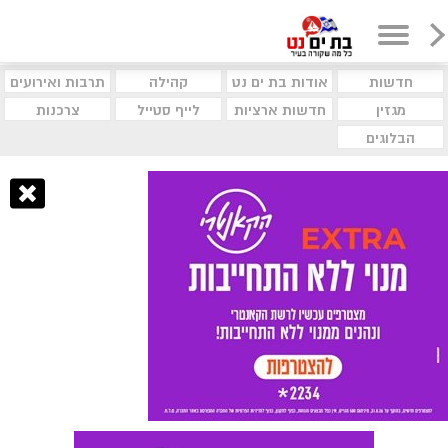
חדשות
אודות בת ים נט
קהילה
תרבות ואירועים
מגזין
חדשות ארציות
לייף סטייל
צרכנות
הבלוגים