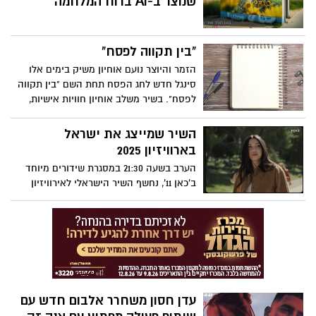
שנוצר ב-AI ברוח המלחמה
בקשת 12. צפו
"בין תקווה לפסח"
הזמר והיוצר נועם אוחיון משיק בימים אלו
סינגל חדש לחג הפסח תחת השם "בין תקווה
לפסח". בשיר משלב אוחיון חוויות אישיות,
זיכרונות ילדות ותחושת חיבור עמוק לחודש
ניסן.
השיר שמייצג את ישראל
בארוויזיון 2025
הערב בשעה 21:30 במסגרת שידורים מיוחד
ב'כאן 11', נחשף השיר הישראלי לאירוויזיון
2025 – "New Day Will Rise" בביצועה של
יובל רפאל.
עדן חסון משחרר אלבום חדש עם