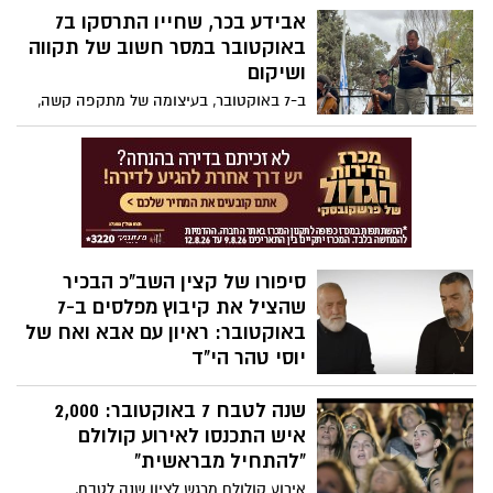
בראיון לכאן 11.
להוצאת אגרסיות... אהבנו ברשת, קורע!
אבידע בכר, שחייו התרסקו ב7
באוקטובר במסר חשוב של תקווה
ושיקום
ב-7 באוקטובר, בעיצומה של מתקפה קשה,
התבצר אבידע בכר עם משפחתו בממ"ד ביתם
שבקיבוץ בארי. בעודם ממתינים לשוך הירי,
פרצו הכדורים את קירות הממ"ד. אשתו
האהובה, דנה, ובנו הצעיר, כרמל, נהרגו מול
עיניו. בכר עצמו נפצע באורח קשה ואיבד את
רגלו – אך התקווה בליבו נותרה איתנה.
סיפורו של קצין השב"כ הבכיר
שהציל את קיבוץ מפלסים ב-7
באוקטובר: ראיון עם אבא ואח של
יוסי טהר הי"ד
יוסי טהר, גיבור אמיתי מהחיים, נפל בקרב
שנה לטבח 7 באוקטובר: 2,000
האחרון שלו במאמץ למנוע ממחבלים לחדור
לקיבוץ מפלסים. בשעתיים שלפני כן, הציל
איש התכנסו לאירוע קולולם
את חייו של חברו לוחם בשב"כ שנקלע למארב
"להתחיל מבראשית"
ונפצע אנושות. הוא חיסל מחבלים תוך כדי
אירוע קולולם מרגש לציון שנה לטבח,