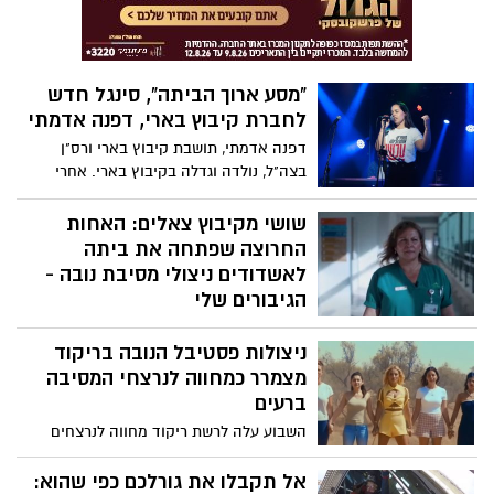
ציטרנוביץ' (אורים), זיו טמסוט (ישע), מתן
וניהול מוזיקלי: Kobi Oved
דישי (ניר יצחק) וגרישה סמינרוב (ישע),
מעורר הדים רבים ונחשב לאחד מתוך 16
סרטים בלבד מכל הארץ שהגיעו לשלב הגמר
"מסע ארוך הביתה", סינגל חדש
בתחרות הארצית, מתוך 110 סרטים שהוגשו.
לחברת קיבוץ בארי, דפנה אדמתי
דפנה אדמתי, תושבת קיבוץ בארי ורס"ן
בצה"ל, נולדה וגדלה בקיבוץ בארי. אחרי
הטרגדיה שפקדה את הקהילה שלה בשבעה
באוקטובר, היא חזרה לשירות מלא מתוך רצון
שושי מקיבוץ צאלים: האחות
להציל את הבית ולהגן על מה שנותר ממנו.
החרוצה שפתחה את ביתה
כעת השיקה סינגל חדש
לאשדודים ניצולי מסיבת נובה -
הגיבורים שלי
שושי מקיבוץ צאלים היא אחות חרוצה
ניצולות פסטיבל הנובה בריקוד
ומארחת חסרת פשרות. ב-7.10, שושי נדהמה
להתעורר למציאות של אזעקות בלתי פוסקות
מצמרר כמחווה לנרצחי המסיבה
ומאות בני אדם הנסים על נפשם אל תוך
ברעים
קיבוץ צאלים, מכיוון מסיבת נובה. בתושייה
השבוע עלה לרשת ריקוד מחווה לנרצחים
הצטרפה שושי למרפאת הקיבוץ ועזרה לטפל
בפסטיבל הנובה, שבו משתתפות ניצולות
במאות פצועים. צפו בעוד פרק מרתק של
ושורדות הטבח 7 באוקטובר לצד כוכבת
אל תקבלו את גורלכם כפי שהוא:
"הגיבורים שלי"