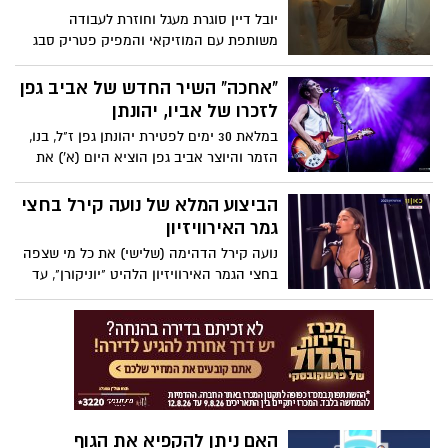
יובל דיין סוגרת מעגל וחוזרת לעבודה
משותפת עם המוזיקאי והמפיק פטריק סבג
שהפיק את אלבום הבכורה שלה "לאסוף".
השיר החדש, "תישארי את", שיר הנושא מתוך
"אחכה" השיר החדש של אביב גפן
האלבום הרביעי, מסמן את הכיוון המוזיקלי
לזכרו של אביו, יהונתן
ואת האוירה החדשנית של האלבום. יובל
במלאת 30 ימים לפטירת יהונתן גפן ז"ל, בנו,
קרובה מתמיד עם טקסטים בוגרים יותר
הזמר והיוצר אביב גפן הוציא היום (א') את
וחשופים יותר. האזינו לשיר
השיר שכתב לזכרו, "אחכה". שיר שביצע בנשף
רוק בפארק הירקון לראשונה מול 40 אלף איש
הביצוע המלא של נועה קירל בחצי
. צפו בקליפ:
גמר האירוויזיון
נועה קירל הדהימה (שלישי) את כל מי שצפה
בחצי הגמר האירוויזיון הלהיט "יוניקורן", עד
כדי כך שהיא העפילה לגמר האירוויזיון. צפו
בביצוע הפנומנל:
האם ניתן להקפיא את הגוף