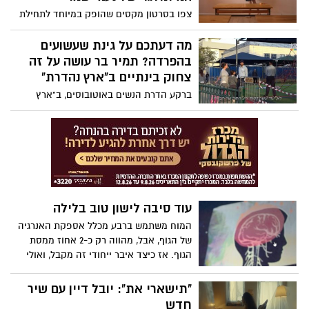
צפו בסרטון מקסים שהופק במיוחד לתחילת
שנת הלימודים עם מסר לחזק את צוותי
החינוך ולהזכיר ששנת הלימודים הקרובה
מה דעתכם על גינת שעשועים
צריכה לעסוק בלימוד ערכים ליברלים,
בהפרדה? תמיר בר עושה על זה
דמוקרטים והומניסטים ובחינוך לשוויון
צחוק בינתיים ב"ארץ נהדרת"
וסובלנות. שנת לימודים טובה ומוצלחת גם
ברקע הדרת הנשים באוטובוסים, ב"ארץ
לכל התלמידים והתלמידות ולצוותי ההוראה
נהדרת" של קשת 12 יצרו מערכון שעושה צחוק
והחינוך
מהמצב בכיכובו של תמיר בר שמגלם דמות
של פקח שכל תפקידו לוודא שההפרדה בגן
השעשועים ממומשת: "אדם וחווה היו ביחד
בגן וראינו איך זה נגמר. אם היה שם פקח עד
היום היינו בגן עדן". צפו
עוד סיבה לישון טוב בלילה
המוח משתמש ברבע מכלל אספקת האנרגיה
של הגוף, אבל, מהווה רק כ-2 אחוז ממסת
הגוף. אז כיצד איבר ייחודי זה מקבל, ואולי
יותר חשוב, נפטר, מחומרי מזון חיוניים? מחקר
חדש מראה שזה קשור בשינה.
"תישארי את": יובל דיין עם שיר
חדש