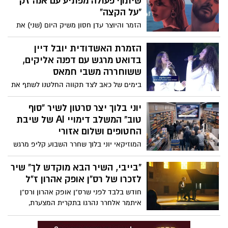
שיתוף פעולה מפתיע עם אנה זק
"על הקצה"
הזמר והיוצר עדן חסון משיק היום (שני) את
אלבומו החדש, הכולל 14 שירים חדשים,
כשהפתעה מיוחדת מחכה למעריצים – דואט
הזמרת האשדודית יובל דיין
ראשון עם כוכבת הפופ אנה זק. השיר
בדואט מרגש עם דפנה אליקים,
המשותף, "על הקצה", משלב בין הסגנון
ששוחררה משבי חמאס
הייחודי של חסון לקצב הפופי של זק, ויוצר
בימים של כאב לצד תקווה החלטנו לשתף את
חוויית האזנה סוחפת וממכרת.
הביצוע המרגש הזה של יובל דיין ודפנה
אליקים, בת ה15 ששוחררה משבי חמאס
יוני בלוך יצר סרטון לשיר "סוף
מטקס הדלקת המשואות בהר הרצל בחודש
טוב" המשלב דימויי AI של שיבת
מאי , רלוונטי בתקווה לחזרתם של כל
החטופים ושלום אזורי
החטופים
המוזיקאי יוני בלוך שחרר השבוע קליפ מרגש
לשירו "סוף טוב" באמצעות בינה מלאכותית -
AI ומדמה חזרה של כל החטופים לבתיהם,
"בייבי, השיר הבא מוקדש לך" שיר
בסרטון הוא מציג מציאות של שלום אזורי ובין
לזכרו של רס"ן אופק אהרון ז"ל
היתר מציג את דמותו של דני קושמרו מתרגש
חודש בלבד לפני שרס"ן אופק אהרון ורס"ן
עד דמעות עם שובם של החטופים. הלוואי
איתמר אלחרר נהרגו בתקרית המצערת,
החלום יהפוך למציאות
השתתף הזמר נתן עמדי בתרגיל צבאי לצידם
במסגרת שירות המילואים. לאחר מותו של