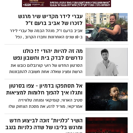
כהן, טל קסטיאל, משה בן אברהם ואופק
יקותיאל, רז קופרמן ועדן אטד, עומרי דהן
עברי לידר מקדיש שיר מרגש
ואלירן אליהו ועוד.
לזכרו של אביב ברעם ז"ל
אביב ברעם ז"ל, מנהל הבמה של עברי לידר
ב-10 שנים האחרונות וחברו הקרוב , נפל
בקרב גיבורים בהגנה על ביתו בכפר עזה ב- 7
באוקטובר . אביב אמור היה לחגוג את יום
מה זה להיות יהודי ?! כולנו
הולדתו בסוף השבוע הקרוב . לזכרו, להנצחתו
נדרשים לבדק בית וחשבון נפש
ומתוך השבר הגדול כתב לידר את השיר
הסרטון החדש של רועי קורנבלום כובש את
"אביב" . " אביב שום דבר לא פורח , אני רוצה
הרשת ומציג שאלה אחת חשובה להתבוננות
שתחזור עם הגשם שיהיה לי שמח" עברי:
פנימית מה זה להיות יהודי ? שווה צפייה
"דווקא מתוך השבר הגדול הזה צמח השיר
אל תסתפקו בדמיון - צפו בסרטון
אביב, שמנציח חלק מהזכרון שלו בלב של
ותגלו איך להפוך חלומות למציאות
כולנו".
סטיב הארווי, קומיקאי ומנחה טלוויזיה
אמריקאי, מוריד לרגע את מסכת הצחוק שלו
ומסביר בצורה ברורה וממלאת השראה את
משנתו שלו – ״אם תדמיינו, אין זו אגדה״.
השיר "כלניות" זוכה לביצוע חדש
ומרגש בליבו של שדה כלניות בנגב