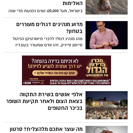
את מורשתה של תמר קדם סימן טוב ז"ל,
האלימות
שייסדה יחד עם שגיא דקל חן, שורד השבי
בישראל, מעל 120,000 נשים נפגעות מדי שנה
שחזר הביתה לאחר 498 ימים בשבי החמאס.
מאלימות פיזית או נפשית. מאחורי כל מספר
מסתתר סיפור של פחד, כאב ושתיקה. ב 25.11
מדוע מנהיגים דגולים מעוררים
יצויין בישראל ובעולם יום המאבק השנתי
בטחון?
באלימות כנגד נשים.
מהו מנהיג דגול? לדברי תיאורטיקן הניהול
סיימון סייניק, זהו אדם שמעורר בעובדיו
תחושת בטחון בטוחים, אדם שמושך את אנשיו
אל תוך מעגל האמון. אבל יצירת אמון
ותחושת-בטחון - במיוחד בכלכלה לא הוגנת -
משמעה אחריות גדולה.
אלפי אנשים בשירת התקווה
בצאת הצום ולאחר תקיעת השופר
בכיכר החטופים
מה עוצר אתכם מלהצליח? סרטון