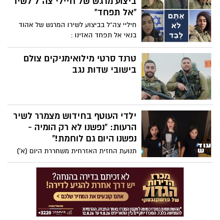
ביצוע מרגש של חיילי צה"ל לשיר
"אל תפחד"
חיליי צה"ל בביצוע לשירו המרגש של אהוד
בנאי אל תפחד האזינו :
טרנד סרטי מילואימניקים צולם
בישובי שדות נגב
ילדי העוטף בחידוש מצמרר לשיר
הרעות: "נפשנו לא רק הומיה -
נפשנו היום גם לוחמת!"
תנועת החזית האזרחית משחררת היום (א')
חידוש מרגש לשיר הרעות בשם "ילדי דור
הניצחון". את השיר האלמותי שרים ילדים
מפוני העוטף, כשהמילים המוכרות הוחלפו
במילים התואמות למלחמת עזה 2023