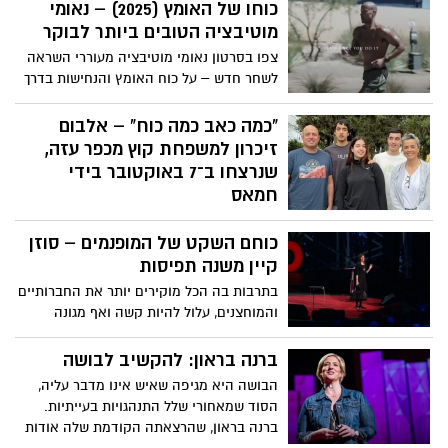
כוחו של האומץ (2025) – נאומי
מוטיבציה הטובים ביותר לבוקר
צפו בסרטון נאומי מוטיבציה מעוררי השראה
לשחר חדש – על כוח האומץ והנחישות בדרך
להצלחה
"כמה כאב כמה כוח" – אלבום
זיכרון למשפחת קוץ מכפר עזה,
שנרצחו ב־7 באוקטובר בידי
חמאס
ביום שבו המדינה כולה רעדה, גם ליבו של
כוחם השקט של המופנמים – סוזן
המוזיקאי אשר לוי נשבר. ב-7 באוקטובר
נרצחו אחותו ליבנת קוץ, בעלה אביב ושלושת
קיין משנה תפיסות
ילדיהם – רותם, יונתן ויפתח – בביתם שבכפר
בתרבות בה הכל מוקירים יותר את החברותיים
עזה, באחת מהטרגדיות הקשות של מתקפת
והמוחצנים, עלול להיות קשה ואף מגונה
הטרור שזעזעה את ישראל. כעת, שנה לאחר
להיות מופנם. אבל, כפי שטוענת סוזן קיין
האסון, בוחר אשר לוי – מוזיקאי ותיק ובעל
בהרצאתה מלאת הלהט, המופנמים מביאים
ברנה בראון: להקשיב לבושה
חדר החזרות "ביט" – להוציא אל העולם את
איתם לעולם כישרונות ויכולות יוצאי-דופן, ויש
הבושה היא מגיפה שאיש אינו מדבר עליה,
מה שנולד מתוך שבר: אלבום חדש בשם "כמה
לעודדם ולשבחם.
הסוד שמאחורי שלל התנהגויות בעייתיות.
כאב כמה כוח", הכולל עשרה שירים שנכתבו
ברנה בראון, שהרצאתה הקודמת שלה אודות
והולחנו לזכרם של בני משפחת קוץ.