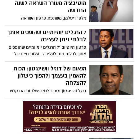
מוטיבציה מעורר השראה לשנה
החדשה
אלסי זיסלמן, משתפת סרטון השראה
7 הרגלים יומיומיים שהופכים אותך
לבלתי ניתן לעצירה
סרטון היוטיוב "7 הרגלים יומיומיים שהופכים
אותך לבלתי ניתן לעצירה | עצות חיים של
דנזל וושינגטון - Inspire Force" מתאר שבעה
פרקטיקות יומיומיות להשגת גדולה, כולל
הנאום של דנזל וושינגטון: הכוח
התחלה בהכרת תודה או מטרה, שליטה
להאמין בעצמך ולהפוך כישלון
בבוקר, טיפוח משמעת על פני מוטיבציה,
להצלחה
ביטול תירוצים, אימוץ כאב כשותף לצמיחה,
דנזל וושינגטון מזכיר לנו: כישלונות הם קרש
ביטוי חיים לקיום וסיום היום בהתבוננות
קפיצה, התמדה היא המפתח, ורק חלומות
וחזרה לבניית עקביות.
שמגובים במעשים הופכים למציאות. צפו: