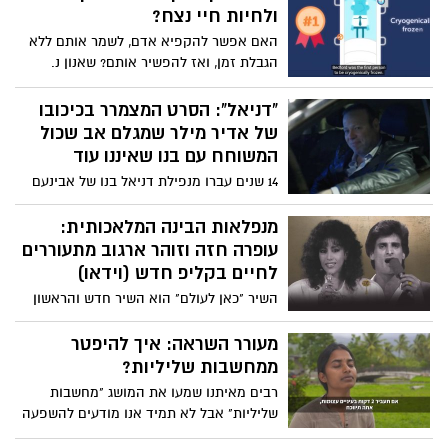
ולחיות חיי נצח?
האם אפשר להקפיא אדם, לשמר אותם ללא
הגבלת זמן, ואז להפשיר אותם? שאנון נ.
טסייר חוקרת את האתגרים של שימור
ההקפאה האנושית. צפו
"דניאל": הסרט המצמרר בכיכובו
של אדיר מילר שמגלם אב שכול
המשוחח עם בנו שאיננו עוד
14 שנים עברו מנפילת דניאל בנו של אבינעם
שירן בקרב, והאב השכול לא הצליח להביא
את עצמו למחוק את מספר הטלפון של בנו
מנפלאות הבינה המלאכותית:
המת. יום אחד, כשהטלפון החכם הציע לו
עופרה חזה וזוהר ארגוב מתעוררים
להתקשר לדניאל, הוא חשב, "אולי באמת?".
לחיים בקליפ חדש (וידאו)
הרגע הטכנולוגי הקר הפך לסיפור ואז לסרט
השיר "כאן לעולם" הוא השיר חדש והראשון
קצר שביים נוני גפן בכיכובו של אדיר מילר
בשפה העברית שנוצר באמצעות בינה
וששודר בקשת 12. בפוסט שפרסם בפייסבוק,
מלאכותית שלמדה את קולות הזמרים
מעורר השראה: איך להיפטר
אדיר מילר משתף: "לעשות סרט כזה זו מצווה
האהובים שאינם בחיים. השיר נע בין כמיהה
ממחשבות שליליות?
בשבילי!". צפו
בין בני זוג, געגוע לאנשים שכבר לא אתנו,
רבים מאיתנו שמעו את המושג "מחשבות
באהבה למדינה ובהתרפקות על זמנים טובים
שליליות" אבל לא תמיד אנו מודעים להשפעה
יותר. צפו
ולהשלכות שלהן על חווית החיים שלנו. ובכל