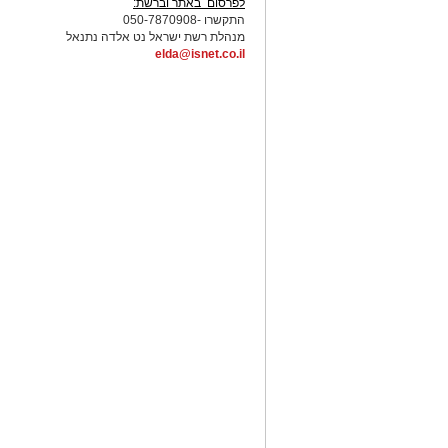
לפרסום באתר וברשת:
התקשרו -050-7870908
מנהלת רשת ישראל נט אלדה נתנאל
elda@isnet.co.il