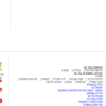
חדשות בת ים
חדשות ארציות
קהילה
ספורט
קהילה וספורט בת ים
קבו
ספורט
תרבות ובידור
מגזין שבועי
לייף סטייל
משפט
צרכנות ועסקים
פנאי ואוכל
הבלוגים
נשים
אהבנו ברשת
נדל"ן באשדוד
ישראל נט
נטיפס - רשת חברתית לטיפים והמלצות
אייל בן שמחון
מוניות בת ים
מונית בבת ים
מונית לשדה התעופה
בתי מלון באשדוד