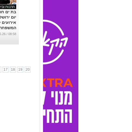
תרבות וביד
בת ים חו
יום ירושל
אירועים 
המשפחה
...
08:58 / 13.05.26
6
17
18
19
20