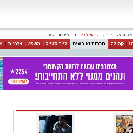
|
המייל האדום
|
לפרסום באתר
ט
קהילה
תרבות ואירועים
לייף סטייל
משפט
צרכנות
מג