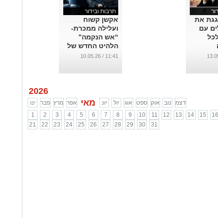
ור
תרבות ובידור
גגת את
אקשן קשוח
ים עם
ועלילה ממכרת-
לכל
“אש הנקמה”
הלהיט החדש של
נטפליקס
11:41 / 10.05.26
...
2026
מאי
דצמ
נוב
אוק
ספט
אוג
יול
יונ
אפר
מרץ
פבר
ינו
1
2
3
4
5
6
7
8
9
10
11
12
13
14
15
1
21
22
23
24
25
26
27
28
29
30
31