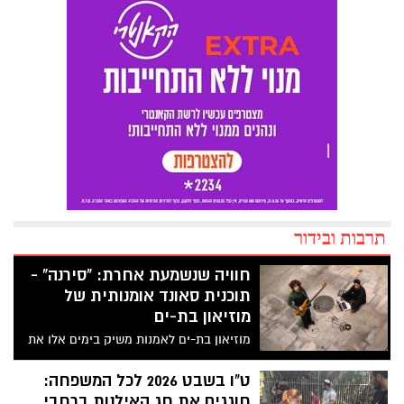
תרבות ובידור
חוויה שנשמעת אחרת: "סירנה" -
תוכנית סאונד אומנותית של
מוזיאון בת-ים
מוזיאון בת-ים לאמנות משיק בימים אלו את
“סירנה / Seirena” – תוכנית שהות אמן
(רזידנסי) חדשה וייחודית בישראל, המוקדשת
ט"ו בשבט 2026 לכל המשפחה:
כולה ליצירה אמנותית מבוססת סאונד.
חוגגים את חג האילנות ברחבי