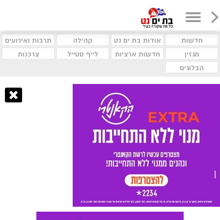
חדשות
אודות בת ים נט
קהילה
תרבות ואירועים
מגזין
חדשות ארציות
לייף סטייל
צרכנות
הבלוגים