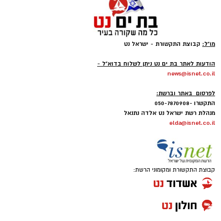
מו"ל:
קבוצת התקשורת - ישראל נט
-
הודעות לאתר בת ים נט ניתן לשלוח בדוא"ל -
news@isnet.co.il
-
לפרסום באתר וברשת:
התקשרו -050-7870908
מנהלת רשת ישראל נט אלדה נתנאל
elda@isnet.co.il
קבוצת התקשורת ומקומוני הרשת: