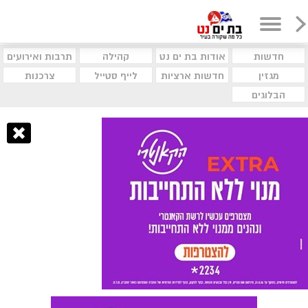
חדשות
אודות בת ים נט
קהילה
תרבות ואירועים
מגזין
חדשות ארציות
לייף סטייל
צרכנות
הבלוגים