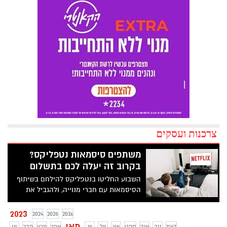
צרכנות ועסקים
משתפים סיסמאות נטפליקס?
בקרוב זה יעלה לכם בתשלום
השבוע החליטו בנטפליקס להילחם בשיתוף
הסיסמאות עם חברי מנוייה, ולהגביל את
החשבונות לשימוש של משק בית יחיד.
האפשרות להתחבר למנוי של חבר אינה
2023
2024
2025
2026
מוגבלת לגמרי, אך היא תעלה כסף
מאי
דצמ
נוב
אוק
ספט
אוג
יול
יונ
אפר
מרץ
פבר
ינו