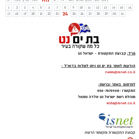
1
2
3
4
5
6
7
8
9
10
11
12
13
14
15
16
24
17
18
19
20
21
22
23
25
26
27
28
29
30
31
מו"ל:
קבוצת התקשורת - ישראל נט
-
הודעות לאתר בת ים נט ניתן לשלוח בדוא"ל -
news@isnet.co.il
-
לפרסום באתר וברשת:
התקשרו -050-7870908
מנהלת רשת ישראל נט אלדה נתנאל
elda@isnet.co.il
קבוצת התקשורת ומקומוני הרשת: