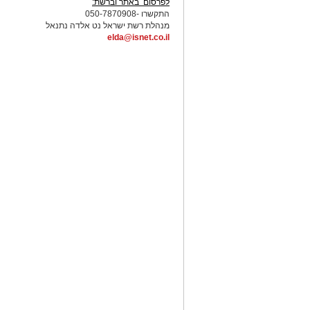
לפרסום באתר וברשת:
התקשרו -050-7870908
מנהלת רשת ישראל נט אלדה נתנאל
elda@isnet.co.il