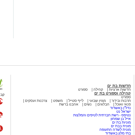
חדשות בת ים
חדשות ארציות
קהילה
ספורט
קהילה וספורט בת ים
קבו
ספורט
תרבות ובידור
מגזין שבועי
לייף סטייל
משפט
צרכנות ועסקים
פנאי ואוכל
הבלוגים
נשים
אהבנו ברשת
נדל"ן באשדוד
ישראל נט
נטיפס - רשת חברתית לטיפים והמלצות
אייל בן שמחון
מוניות בת ים
מונית בבת ים
מונית לשדה התעופה
בתי מלון באשדוד