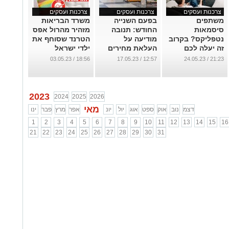
צרכנות ועסקים
צרכנות ועסקים
צרכנות ועסקים
משתפים
בפעם השנייה
משרד הבריאות
סיסמאות
החודש: תנובה
מזהיר מהרול אפס
נטפליקס? בקרוב
מודיעה על
הטרנד שסוחף את
זה יעלה לכם
העלאת מחירים
ילדי ישראל
בתשלום
...
...
18:56 / 03.05.23
12:57 / 17.05.23
21:23 / 24.05.23
...
2023
2024
2025
2026
מאי
דצמ
נוב
אוק
ספט
אוג
יול
יונ
אפר
מרץ
פבר
ינו
1
2
3
4
5
6
7
8
9
10
11
12
13
14
15
16
21
22
23
24
25
26
27
28
29
30
31