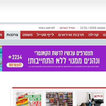
|
המייל האדום
|
לפרסום באתר
ט
קהילה
תרבות ואירועים
לייף סטייל
משפט
צרכנות
מג