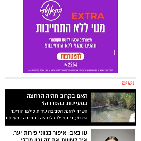
נשים
האם בקרוב תהיה הרחצה
במעיינות בהפרדה?
השרה להגנת הסביבה עידית סילמן הודיעה
השבוע, כי הפיילוט לרחצה בהפרדה במעיינות
ייצא לדרך כבר השבוע עם הקצאת חלונות
מעבר לשעות הפעילות הרגילות. עמותת
טו באב: איפור בגווני פירות יער.
ישראל חופשית כבר שלחה מכתב "התראה
איך לעשות את זה נכון מבלי