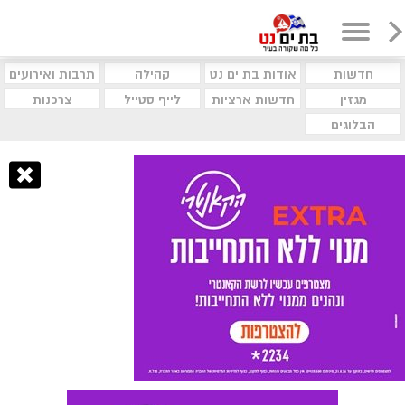
חדשות
אודות בת ים נט
קהילה
תרבות ואירועים
מגזין
חדשות ארציות
לייף סטייל
צרכנות
הבלוגים