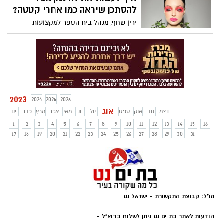
אחרונה לפני פנייה לערכאות משפטיות"
להסתכן שיראה כמו אחרי קטטה?
לשרה סילמן ולרשות הטבע והגנים – עם
ירין שחף, מנהל בית הספר למקצועות
דרישה שלא להתחיל בפיילוט, בטענה שהוא
האיפור, הסטילינג והתסרוקות מסביר:
אינו חוקי.
2023
2024
2025
2026
אוג
דצמ
נוב
אוק
ספט
יול
יונ
מאי
אפר
מרץ
פבר
ינו
1
2
3
4
5
6
7
8
9
10
11
12
13
14
15
16
17
18
19
20
21
22
23
24
25
26
27
28
29
30
31
מו"ל:
קבוצת התקשורת - ישראל נט
-
הודעות לאתר בת ים נט ניתן לשלוח בדוא"ל -