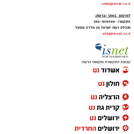
news@isnet.co.il
-
לפרסום באתר וברשת:
התקשרו -050-7870908
מנהלת רשת ישראל נט אלדה נתנאל
elda@isnet.co.il
קבוצת התקשורת ומקומוני הרשת: