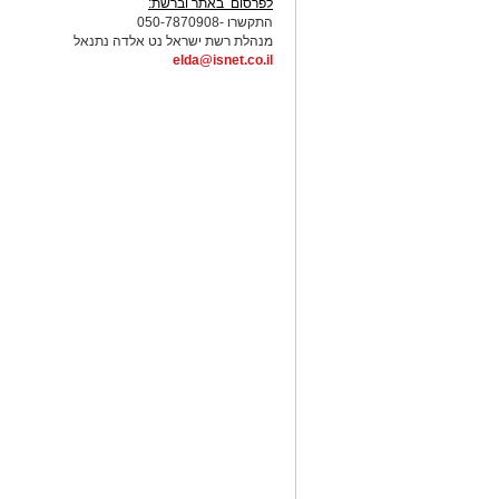
לפרסום באתר וברשת:
התקשרו -050-7870908
מנהלת רשת ישראל נט אלדה נתנאל
elda@isnet.co.il