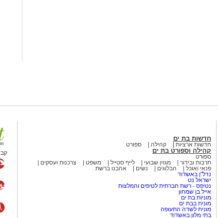
חדשות בת ים
חדשות ארציות
קהילה
ספורט
קהילה וספורט בת ים
קבו
ספורט
תרבות ובידור
מגזין שבועי
לייף סטייל
משפט
צרכנות ועסקים
פנאי ואוכל
הבלוגים
נשים
אהבנו ברשת
נדל"ן באשדוד
ישראל נט
נטיפס - רשת חברתית לטיפים והמלצות
אייל בן שמחון
מוניות בת ים
מונית בבת ים
מונית לשדה התעופה
בתי מלון באשדוד