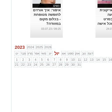
נשים
ייקונית
איפור: איך אורזים
עה
לחופשה מטופחת
בסרט
- בכלום מקום
כל אישה
במזוודה?
אות
...
09:25 / 03.07.23
2023
2024
2025
2026
יול
דצמ
נוב
אוק
ספט
אוג
יונ
מאי
אפר
מרץ
פבר
ינו
1
2
3
4
5
6
7
8
9
10
11
12
13
14
15
1
21
22
23
24
25
26
27
28
29
30
31