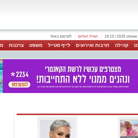
|
המייל האדום
|
לפרסום באתר
ט
קהילה
תרבות ואירועים
לייף סטייל
משפט
צרכנות
מג