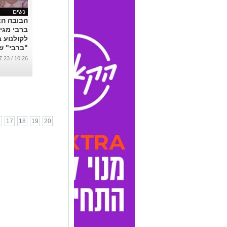
נשים
הבובה הא
ברבי מגי
לקולנוע 
"ברבי" ש
חייבת לר
10:26 / 24.07.23
...
6
17
18
19
20