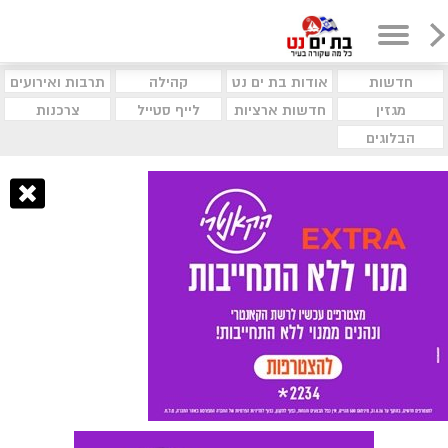
חדשות
אודות בת ים נט
קהילה
תרבות ואירועים
מגזין
חדשות ארציות
לייף סטייל
צרכנות
הבלוגים