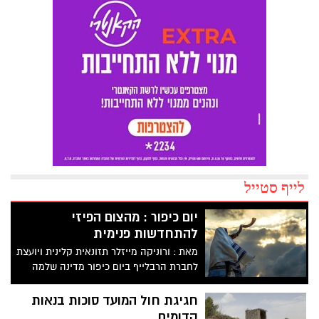
לייף סטייל
יום כיפור : מהצום הפיזי
להתחדשות פנימית
מאת : ורוניקה מייזלר תזונאית קלינית ויועצת
לחברת הרבלייף ביום כיפור מדינה שלמה
עוצרת. הרחובות מתרוקנים ממכוניות והאוויר
מתמלא שקט מיוחד, ובתוך ההפוגה הזו רבים
חגיגת חול המועד סוכות בנאות
מאיתנו מתבוננים פנימה. הצום של 25 שעות
קדומים