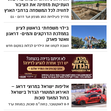
העתיקות מזמינה את הציבור
לחוויה לכל המשפחה ברחבי הארץ
מדריך פעילויות החג מצפון ועד דרום - גם
בחינם >>>
בילוי משפחתי בראשון לציון
בממלכת הדרקונים והמים- דראגון
וואטר פארק
השבת לקחנו את הילדים לבלות במקום חדש
ששמענו עליו לא מעט בקיץ Dragon Water
Park שהוקם לאחרונה במתחם קאנטרי גני
הדר בראשון לציון. כבר בכניסה היה ברור
שמדובר בחוויה מסוג אחר, בכניסה פגשו את
פנינו צוות בידור לצד דרקונים ומוזיקה
חגיגית. כל האזור הוסב לעולם קסום של
דרקונים, מים ושלל דמויות ואי אפשר היה
אליפות ישראל במרוצי דראג –
שלא להתרשם מהאווירה החגיגית שמילאה
האירוע המוטורי הגדול בישראל
את המתחם
בחול המועד סוכות
8-9 לאוקטובר, בחוה״מ סוכות, במנחת ערד
אירוע ענק במתכונת פסטיבל: תצוגת רכבים