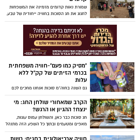
איננו רק מצווה דתית - הוא גם אתגר פיזי
שמורת נאות קדומים מזמינה את המשפחות
ונפשי, ולעיתים הזדמנות לעצור את המרוץ,
לחגוג את חג הסוכות בחוויה ייחודית של טבע,
לבחון הרגלים ולשאול את עצמנו: מה נרצה
תרבות ושפע ארץ־ישראלי
לקחת לשנה החדשה, ומה הגיע הזמן לשחרר?
"מסיק כמו פעם"-חוויה משפחתית
בכרמי הזיתים של קק"ל ללא
עלות
גם השנה בחוה"מ סוכות אנחנו מחכים לכם
עם מסיק זיתים חוויתי לכל המשפחה ביערות
קק"ל. הפעילות כוללת: מסיק זיתים, סיור
הקרב שמאחורי שולחן החג: מי
מודרך, סדנאות יצירה, הפעלות לילדים
ינצח? ההגיון או הרגש?
ולסיום, תוכלו למסוק את הפרי לתוך מכלים
חג סוכות כבר כאן, והשולחן עמוס עוגות,
לאיסוף זיתים.
מאפים ומטעמים ובתוך כל השפע הזה מתנהל
קרב בלתי נראה: המוח ההגיוני מול מוח
הדחפים. מי ינצח?
חוויה ארכיאולוגית בחגים: רשות