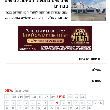
שיבושים בתנועה וחסימות כבישים
בבת ים
עקב עבודות תחזוקה לאורך הקו האדום בבת
ים, חברת נת"ע הודיעה על שינויים בתנועה על
תוואי הקו - שימו לב למה צפוי לנו השבוע.
חדשות ארציות
קהילה
ספורט
2024
2025
2026
ספט
דצמ
נוב
אוק
אוג
יול
יונ
מאי
אפר
מרץ
פבר
ינו
9
1
2
3
4
5
6
7
8
10
11
12
13
14
15
16
17
18
19
20
21
22
23
24
25
26
27
28
29
30