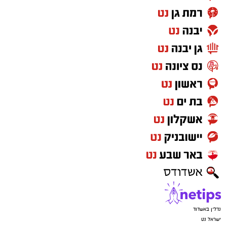
נדל"ן באשדוד
ישראל נט