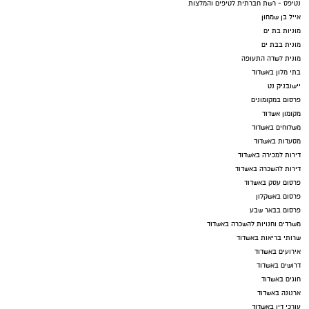
נטיפס - רשת חברתית לטיפים והמלצות
אייל בן שמחון
מוניות בת ים
מונית בבת ים
מונית לשדה התעופה
בתי מלון באשדוד
יישובניק נט
פרסום במקומונים
מקומון אשדוד
משלוחים באשדוד
מסעדות באשדוד
דירות למכירה באשדוד
דירות להשכרה באשדוד
פרסום עסק באשדוד
פרסום באשקלון
פרסום בבאר שבע
משרדים וחנויות להשכרה באשדוד
שרותי בריאות באשדוד
אירועים באשדוד
דרושים באשדוד
חוגים באשדוד
ארנונה באשדוד
עורכי דין באשדוד