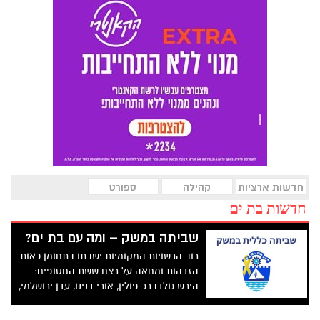
חדשות ארציות
קהילה
ספורט
חדשות בת ים
שביתה במשק – ומה עם בת ים?
רוב הרשויות המקומיות ישבתו בתחומן כאות
הזדהות ומחאה על רצח ששת החטופים:
הירש גולדברג-פולין, אורי דנינו, עדן ירושלמי,
אלכס לובנוב, אלמוג סרוסי וכרמל גת זכרם
לברכה. מה לגבי עיריית בת ים?