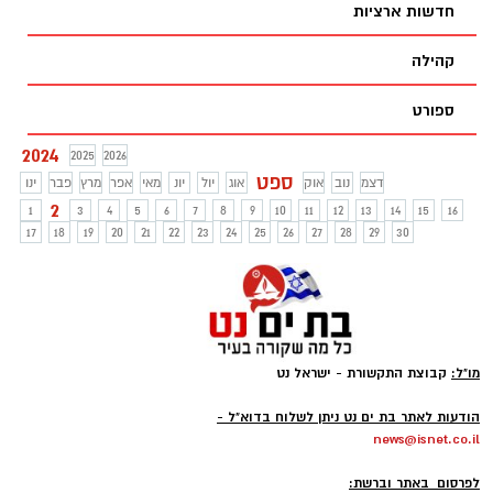
חדשות ארציות
קהילה
ספורט
2024
2025
2026
ספט
דצמ
נוב
אוק
אוג
יול
יונ
מאי
אפר
מרץ
פבר
ינו
2
1
3
4
5
6
7
8
9
10
11
12
13
14
15
16
17
18
19
20
21
22
23
24
25
26
27
28
29
30
מו"ל:
קבוצת התקשורת - ישראל נט
-
הודעות לאתר בת ים נט ניתן לשלוח בדוא"ל -
news@isnet.co.il
-
לפרסום באתר וברשת: