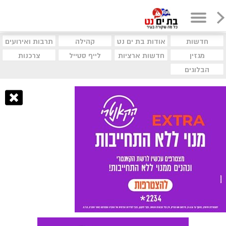
חדשות
אודות בת ים נט
קהילה
תרבות ואירועים
מגזין
חדשות ארציות
לייף סטייל
צרכנות
הבלוגים