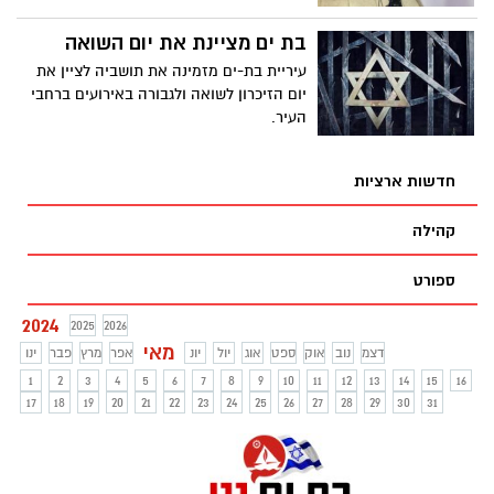
הקורקינט. המשטרה עצרה שני חשודים בשוד
תוך איכון בזמן אמת.
בת ים מציינת את יום השואה
עיריית בת-ים מזמינה את תושביה לציין את
יום הזיכרון לשואה ולגבורה באירועים ברחבי
העיר.
חדשות ארציות
קהילה
ספורט
2024
2025
2026
מאי
דצמ
נוב
אוק
ספט
אוג
יול
יונ
אפר
מרץ
פבר
ינו
1
2
3
4
5
6
7
8
9
10
11
12
13
14
15
16
17
18
19
20
21
22
23
24
25
26
27
28
29
30
31