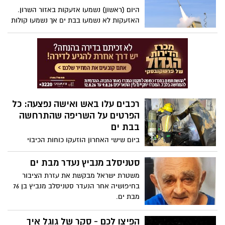
היום (ראשון) נשמעו אזעקות באזור השרון.
האזעקות לא נשמעו בבת ים אך נשמעו קולות
יירוטים. ראש העיר, צביקה ברוט פרסם
הצהרה מיוחדת.
רכבים עלו באש ואישה נפצעה: כל
הפרטים על השריפה שהתרחשה
בבת ים
ביום שישי האחרון הוזעקו כוחות הכיבוי
וההצלה לרחוב הגפן בבת ים לאחר ששריפה
פרצה בבניין מגורים: הרכבים באזור עלו באש
סטניסלב מנביץ נעדר מבת ים
ואישה נפצעה ופונתה לבית החולים.
משטרת ישראל מבקשת את עזרת הציבור
בחיפושיה אחר הנעדר סטניסלב מנביץ בן 76
מבת ים.
הפיצו לכם - סקר של גוגל איך