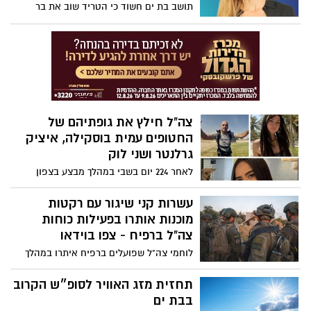
תושב בת ים חשוד כי הטריד שוב את בר
רפאלי. הדוגמנית התלוננה במשטרה כי
החשוד הגיע אל מחוץ לביתה ובהה בה לזמן
ממושך.
צה"ל חילץ את גופתיהם של
החטופים עמית בוסקילה, איציק
גרלנטר ושני לוק
לאחר 224 יום בשבי במהלך מבצע בצפון
רצועת עזה היום (שישי) אותרו גופתויהם של
ארבעה החטופים שלושה מבין החטופים
עשרות קני שיגור עם רקטות
שגופותיהם הובאו בחזרה לישראל היו עד
מוכנות אותרו בפעילות כוחות
היום בסטטוס של ׳חטוף חי׳. החטופים
צה"ל ברפיח - צפו בוידאו
שחולצו הם עמית בוסקילה תושבת אשדוד בת
לוחמי צה"ל שפועלים ברפיח איתרו במהלך
ה28, איציק גרלנטר בן 57 תושב אירוס ושני
היום עשרות קני שיגור מוכנים עם רקטות
לוק בת ה23 תושבת תל אביב
ארוכות המכוונות לישראל. מתחמי השיגור
תחזית מזג האוויר לסופ״ש הקרוב
הושמדו על ידי צה"ל
בבת ים