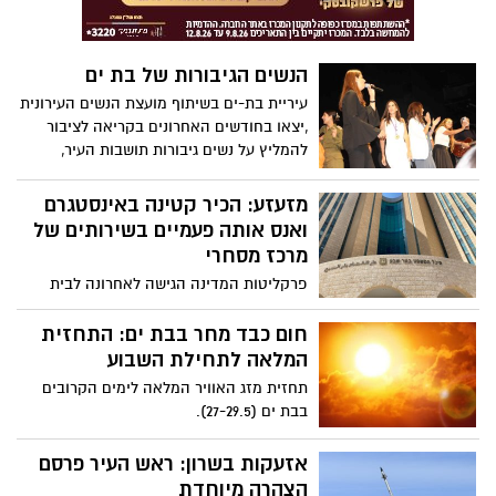
לתת יותר כסף לישיבות, נותנים גרושים
לאברכים" (בכך התייחס למעשה להקפאת
תקציבים לבני ישיבות שלא התיצבו לשרות
הנשים הגיבורות של בת ים
צבאי, לפי החוק, עד שהנושא יוסדר בחוק
לכאן או לכאן).
עיריית בת-ים בשיתוף מועצת הנשים העירונית
,יצאו בחודשים האחרונים בקריאה לציבור
להמליץ על נשים גיבורות תושבות העיר,
מעוררות השראה, שלקחו חלק פעיל
ומשמעותי במאמץ המלחמתי. בתום קבלת
מזעזע: הכיר קטינה באינסטגרם
השמות התכנסה וועדה לבחירת הגיבורות
ואנס אותה פעמיים בשירותים של
הכוללת: נציגות מהרשות, מהקהילה ומארגוני
מרכז מסחרי
נשים בעיר בת-ים אשר בחרו את הנשים.
פרקליטות המדינה הגישה לאחרונה לבית
משפט המחוזי בבאר שבע כתב אישום נגד
אור חיים חסיד (21) מנתניה לאחר שאנס
חום כבד מחר בבת ים: התחזית
וביצע עבירות מין בקטינה מתחת לגיל 14
המלאה לתחילת השבוע
תחזית מזג האוויר המלאה לימים הקרובים
בבת ים (27-29.5).
אזעקות בשרון: ראש העיר פרסם
הצהרה מיוחדת