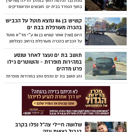
גופת גבר נפלטה לחוף במהלך הלילה (שלישי)
בחוף הנפרד בבית ים. חובשים ופראמדיקים
מדווחים על גבר כבן 42 ללא סימני חיים
וקובעים את מותו.
קשיש בן 86 נמצא מוטל על הכביש
בהכרה מעורפלת בבת ים
היום (שני) אותר קשיש בן 86 ע״י מד״א מוטל
על הכביש בהכרה מעורפלת ברחוב כצנלסון
פינת יוספטל בבת ים. חובשים ופראמדיקים
של מד"א העניקו לו טיפול רפואי ופינו אותו
תושב בת ים נעצר לאחר שנסע
לבי"ח איכילוב במצב קשה עם חבלה בראש.
במהירות מופרזת - והשוטרים גילו
פרט מדהים
נהג תושב בת ים נתפס נוהג במהירות מופרזת
של כ150 קמ"ש - מבלי שהוציא רישיון נהיגה
מעולם ובעודו פסול לנהיגה ע"י בית משפט.
שלושה חיילי צה"ל נפלו בקרב
בגבול רצועת עזה