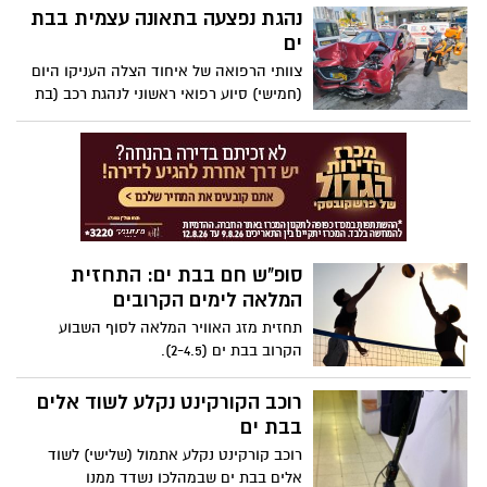
נהגת נפצעה בתאונה עצמית בבת
ים
צוותי הרפואה של איחוד הצלה העניקו היום
(חמישי) סיוע רפואי ראשוני לנהגת רכב (בת
82) שנפצעה קל כתוצאה מתאונה עצמית
ברחוב אהוד קינמון בבת ים.
סופ"ש חם בבת ים: התחזית
המלאה לימים הקרובים
תחזית מזג האוויר המלאה לסוף השבוע
הקרוב בבת ים (2-4.5).
רוכב הקורקינט נקלע לשוד אלים
בבת ים
רוכב קורקינט נקלע אתמול (שלישי) לשוד
אלים בבת ים שבמהלכו נשדד ממנו