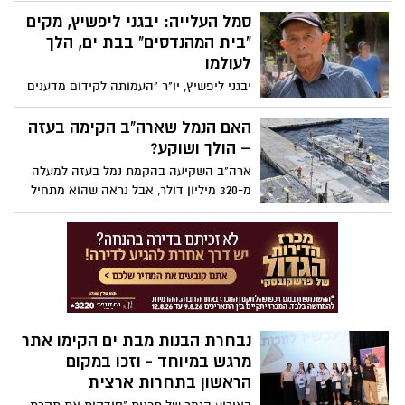
בין התחנות שתופסק תנועתן יהיו גם תחנות
סמל העלייה: יבגני ליפשיץ, מקים
בת ים. הסיבה לכך היא הקמת גשר חדש
"בית המהנדסים" בבת ים, הלך
להולכי רגל ורוכבי אופניים המחבר בין מתחם
לעולמו
ה-1,000 לתחנת רכבת משה דיין.
יבגני ליפשיץ, יו"ר "העמותה לקידום מדענים
והמהנדסים עולים" שהפעילה את בית
המהנדסים, הלך לעולמו בטרם עת: "תמיד
האם הנמל שארה"ב הקימה בעזה
יזכרו אותו כמנטור חכם, חבר אדיב ואדם
– הולך ושוקע?
שליבו חסר הגבולות הכיל את כל האהבה
ארה"ב השקיעה בהקמת נמל בעזה למעלה
לעירנו".
מ-320 מיליון דולר, אבל נראה שהוא מתחיל
לשקוע ויהפוך לבלתי שמיש בימים הקרובים.
נבחרת הבנות מבת ים הקימו אתר
מרגש במיוחד - וזכו במקום
הראשון בתחרות ארצית