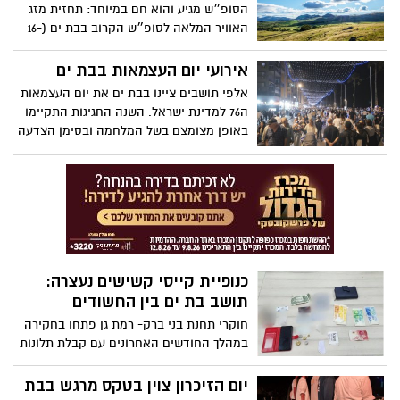
הסופ״ש מגיע והוא חם במיוחד: תחזית מזג
האוויר המלאה לסופ״ש הקרוב בבת ים (16-
18.5).
אירועי יום העצמאות בבת ים
אלפי תושבים ציינו בבת ים את יום העצמאות
ה76 למדינת ישראל. השנה החגיגות התקיימו
באופן מצומצם בשל המלחמה ובסימן הצדעה
לכוחות הביטחון.
כנופיית קייסי קשישים נעצרה:
תושב בת ים בין החשודים
חוקרי תחנת בני ברק- רמת גן פתחו בחקירה
במהלך החודשים האחרונים עם קבלת תלונות
בגין כייסות קשישים באוטובוסים באזור
המרכז. במסגרת החקירה שנוהלה תוך איסוף
יום הזיכרון צוין בטקס מרגש בבת
ממצאים וראיות, הצליחו הבלשים להתחקות