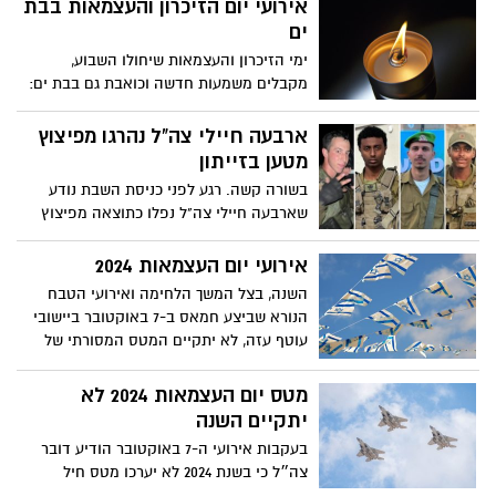
אירועי יום הזיכרון והעצמאות בבת
ים
ימי הזיכרון והעצמאות שיחולו השבוע,
מקבלים משמעות חדשה וכואבת גם בבת ים:
אירועי יום העצמאות ייחגגו בעיר בעצימות
נמוכה ואילו יום הזיכרון יצוין השנה לראשונה
ארבעה חיילי צה"ל נהרגו מפיצוץ
בעיר באירוע "שרים לזכרם" עם מיטב אומני
מטען בזייתון
ישראל.
בשורה קשה. רגע לפני כניסת השבת נודע
שארבעה חיילי צה"ל נפלו כתוצאה מפיצוץ
מטען בזייתון אשר ברצועת עזה. הודעה
נמסרה למשפחות ודובר צה"ל התיר לפרסם
אירועי יום העצמאות 2024
את שמותיהם ותמונתם
השנה, בצל המשך הלחימה ואירועי הטבח
הנורא שביצע חמאס ב-7 באוקטובר ביישובי
עוטף עזה, לא יתקיים המטס המסורתי של
חיל האוויר.אך התקיימו 3 אירועים טקס
מצטייני הנשיא, חידון התנ"ך ופרס ישראל.
מטס יום העצמאות 2024 לא
יתקיים השנה
בעקבות אירועי ה-7 באוקטובר הודיע דובר
צה״ל כי בשנת 2024 לא יערכו מטס חיל
האוויר, משט חיל הים ובסיסי צה״ל לא יפתחו