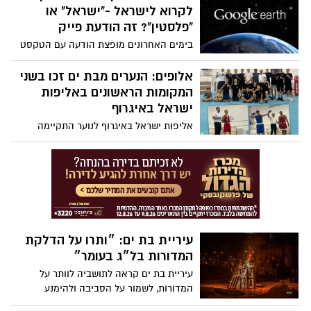
לקרוא לישראל -"ישראל" או
"פלסטין"? זה הודעת פייק
בימים האחרונים מופצת הודעה עם הטקסט
"גוגל השיקה הצבעה להוספת השם 'ישראל'
או 'פלסטין' למפת Google Earth", עם קישור
אלופים: הנערים מבת ים זכו בשני
לאתר שבו ניתן להצביע לישראל או לפלסטין.
המקומות הראשונים באליפות
האתר עם הדומיין היפה israel-vs-
ישראל באיגרוף
palestine.com מציג כביכול סקר בין-לאומי
אליפות ישראל באיגרוף לנוער התקיימה
שבו ניתן להצביע בעד ישראל או בעד פלסטין.
השבוע בבת ים ובמקומות הראשונים זכו
האתר מציג את מספר ההצבעות הכולל ואת
נציגים ממועדוני העיר.
מספר ההצבעות היומי. ההודעה רצה חזק
מאוד בקרב הישראלים שמאוד חשוב להם
לסייע להסברה של ישראל, רק שהפעם המסר
ההזוי הזה, לא באמת מתקיים
עיריית בת ים: ״ותרו על הדלקת
המדורות בל״ג בעומר״
עיריית בת ים קראה לתושביה לוותר על
המדורות, לשמור על הסביבה ולהימנע
מסכנה. השנה יתקיימו בחג אירועים