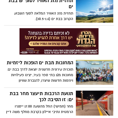
תחזית מזג האוויר לסופ״ש בבת
הקיבוץ, פוסט ובו דרישה לעצור את הפקת
האח הגדול 2024. צפו בפוסט של קיבוץ ניר
ים
עוז נגד האח הגדול ובקריאה - תעצרו את
תחזית מזג האוויר המלאה לסוף השבוע
השידור תעצרו את ההפקה.
הקרוב בבת ים (30.5-1.6).
המחנכות מבת ים הופכות ליזמיות
תוכנית עירונית חדשנית יוצאת לדרך בבת ים:
מחנכות מ12 בתי ספר בעיר, יציגו פעילויות
ויוזמות חדשות שיצרו, להגברת שוויון
הזדמנויות בחינוך היסודי בבת ים, תוך שילוב
מחנכות הכיתה כגורם בעל השפעה על מנהל
תנועת הרכבות תיעצר מחר בבת
החינוך בעיר.
ים: זו הסיבה לכך
מחר (חמישי) החל מהשעה 17:00 ייסגרו
הרמטית נתיבי איילון בקרבת מחלף משה דיין
בראשון לציון, ותיעצר תנועת הרכבות בתחנה.