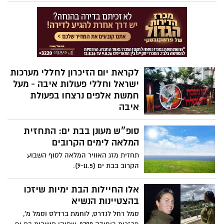
את שעריהם לציבור כמדי שנה שר הביטחון
יואב גלנט והרמטכ"ל הרצי הלוי החליטו שלא
לקיים השנה את המטס, לפי דובר צה"ל, זאת
"לאור מיקוד הצבא במלחמה ובהתאם
להמלצת מפקד חיל הים ומפקד חיל האוויר".
לקראת יום הזיכרון לחללי מערכות
ישראל וחללי פעולות איבה - מעל
חמשת אלפים נרצחו בפעולת
איבה
5,100 אזרחים נרצחו בפעולות טרור מאז
סופ״ש מעונן בבת ים: התחזית
תחילת הישוב היהודי בארץ, 834 מתוכם רק
בשנה האחרונה. בין הנרצחים 782 ילדים ובני
המלאה לימים הקרובים
נוער עד גיל 18
תחזית מזג האוויר המלאה לסוף השבוע
הקרוב בבת ים (9-11.5).
אלו החיילות הבת ימיות שיזכו
בהצטיינות הנשיא
סמל רחל לנדרס, לוחמת ברדלס וסמל מ',