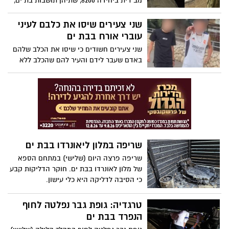
מב"רית ביחידה 8200, שתיהן תושבות בת ים,
יזכו באות הצטיינות מנשיא המדינה ביום
העצמאות הקרוב.
שני צעירים שיסו את כלבם לעיני
עוברי אורח בבת ים
שני צעירים חשודים כי שיסו את הכלב שלהם
באדם שעבר לידם והעיר להם שהכלב ללא
מחסום פה.
שריפה במלון ליאונרדו בבת ים
שריפה פרצה היום (שלישי) במתחם הספא
של מלון לאונרדו בבת ים. חוקר הדליקות קבע
כי הסיבה לדליקה היא כלי עישון.
טרגדיה: גופת גבר נפלטה לחוף
הנפרד בבת ים