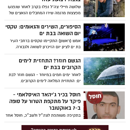
שלושה חיילי צה"ל נפלו בקרב לאחר שנפגעו
מפצצות מרגמה שירו המחבלים הנאצים של
החמאס. האירוע התרחש בצוהרי יום ראשון,
כאשר החיילים שהו באזור מעבר כרם שלום
הסיפורים, השירים והנאומים: טקסי
וירי הפצמ"רים בוצע ממחנות העקורים
יום השואה בבת ים
ברפיח. באירוע הקשהנפצעו עוד 3 לוחמים
אמש (ראשון) התקיימו טקסים ברחבי העיר
באורח קשה, ובנוסף פונו 9 פצועים באורח
בת ים לציון יום הזיכרון לשואה ולגבורה.
בינוני וקל. בצה"ל חוקרים מדוע לא הופעלה
בטקס המרכזי בהיכל התרבות נאם ראש
כיפת ברזל ולא בוצעו יירוטים
העיר, צביקה ברוט ואמר: "שורדי השואה
הגשם חוזר? התחזית לימים
נושאים אלינו את עיניהם ומצפים מאיתנו
הקרובים בבת ים
להיות היום בצד הנכון של ההיסטוריה".
לאחר ימים חמים במיוחד - הגשם חוזר לבת
באירוע זיכרון בסלון, סיפרה אביבה ברוור,
ים: התחזית המלאה לימים הקרובים.
שורדת שואה את סיפור חייה.
חוסל בכיר ג'יהאד האיסלאמי -
פיקד על מתקפת הטרור על סופה
ב-7 באוקטובר
בתקיפה משותפת לצה״ל ולשב״כ, חוסל אחד
ממפקדי חטיבת רפיח בארגון הטרור גא״פ;
ממובילי מתקפת הטרור של הארגון לשטח