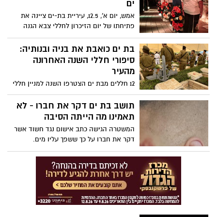
ים
אחר זהותם של החשודים, ביניהם תושב בת
אמש, יום א', 12.5, עיריית בת-ים ציינה את
ים.
פתיחתו של יום הזיכרון לחללי צבא הגנה
לישראל ולנפגעי פעולות האיבה תשפ"ד
בעצרת הזיכרון המרכזית בגן הניצחון.
בת ים כואבת את בניה ובנותיה:
סיפורי חללי השנה האחרונה
מהעיר
12 חללים מבת ים הצטרפו השנה למניין חללי
צה"ל ופעולות האיבה: כל אחד מהם הותיר
משפחה, חברים ובת זוג המומים וכואבים -
תושב בת ים דקר את חברו - לא
אלו סיפוריהם.
תאמינו מה הייתה הסיבה
המשטרה הגישה כתב אישום נגד חשוד אשר
דקר את חברו על כך ששפך עליו מים.