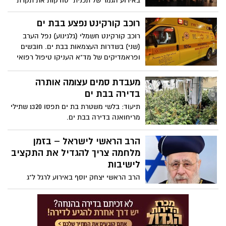
באירוע הגמר של תכנית "סודקות את תקרת
הזכוכית – כל ישראל חברים" בשיתוף חברת
הייטק הישראלית wix. זכתה במקום הראשון
רוכב קורקינט נפצע בבת ים
נבחרת בית הספר "בית וגן" בבת ים בתחרות
רוכב קורקינט חשמלי (גלגינוע) נפל הערב
האזורית. התחרות התקיימה השנה בסימן
(שני) בשדרות העצמאות בבת ים. חובשים
"נשים פורצות דרך" והאתר שהקימו הבנות
ופראמדיקים של מד"א העניקו טיפול רפואי
התבסס על סיפורה של איריס חיים, אימו של
ופינו לבי"ח וולפסון גבר בן 63, במצב בינוני עם
החטוף יותם חיים ז״ל.
חבלת ראש.
מעבדת סמים עצומה אותרה
בדירה בבת ים
תיעוד: בלשי משטרת בת ים תפסו 1320 שתילי
מריחואנה בדירה בבת ים.
הרב הראשי לישראל – בזמן
מלחמה צריך להגדיל את התקציב
לישיבות
הרב הראשי יצחק יוסף באירוע לרגל ל"ג
בעומר, אמר כי צריך דווקא להגדיל את
התקציב לישיבות בזמן המלחמה. על שופטי
בית המשפט העליון אמר: "אלו השופטים
האהבלים האלו, במקום שהשופטים ייתנו כוח,