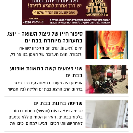
מדינת ישראל באירועי ה-7 באוקטובר
סיפור חייו של ניצול השואה - יוצג
בתערוכה מיוחדת בבת ים
היום (ראשון), ערב יום הזיכרון לשואה
ולגבורה, תוצג תערוכה של האמן בנו פרידל,
ששרד את השואה כילד והפך לאחד מבכירי
התפאורנים בארץ: "דוגמא ומופת לעוצמתה
שני פצועים קשה בתאונת אופנוע
של הרוח וחדוות העשייה".
בבת ים
אופנוע היה מעורב בתאונה עם רכב פרטי
ברחוב הרב הרצוג בבת ים הלילה (בין חמישי
לשישי). שני הרוכבים פונו אל בית החולים
במצב קשה, אחד מהם כשהוא מורדם
שריפה בחנות בבת ים
ומונשם.
שריפה פרצה היום (חמישי) בחנות ברחוב
בלפור בבת ים. האירוע הסתיים ללא נפגעים
לאחר שצוותי הכיבוי הגיעו למקום וכיבו את
מוקד הבעירה.