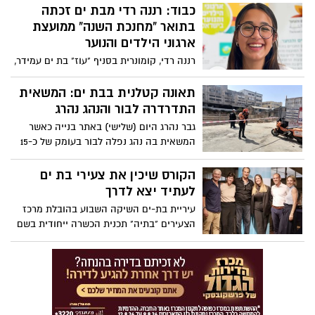
קהילתיים לכל המשפחה בגינות הציבוריות
כבוד: רננה רדי מבת ים זכתה
ברובעים ברחבי העיר ובמרכזים הקהילתיים.
בתואר "מחנכת השנה" ממועצת
ארגוני הילדים והנוער
רננה רדי, קומונרית בסניף "עוז" בת ים עמידר,
זכתה בתואר "מחנכת השנה", מטעם מועצת
ארגוני הילדים והנוער: "נותנת את כל כולה
תאונה קטלנית בבת ים: המשאית
במענה לחניכים, להורים ולקהילה כולה".
התדרדרה לבור והנהג נהרג
גבר נהרג היום (שלישי) באתר בנייה כאשר
המשאית בה נהג נפלה לבור בעומק של כ-15
מטרים. הנהג נמצא מחוסר הכרה וצוותי
מד״א נאלצו לקבוע את מותו במקום.
הקורס שיכין את צעירי בת ים
לעתיד יצא לדרך
עיריית בת-ים השיקה השבוע בהובלת מרכז
הצעירים "בתיה" תכנית הכשרה ייחודית בשם
"מסע אל האופק" לצעירי וצעירות העיר
שסיימו שירות צבאי או לאומי ומצויים עד 5
שנים לאחר השחרור.