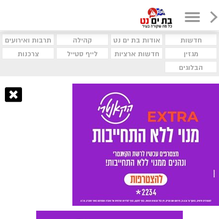
חדשות
אודות בת ים נט
קהילה
תרבות ואירועים
מגזין
חדשות ארציות
לייף סטייל
צרכנות
הבלוגים