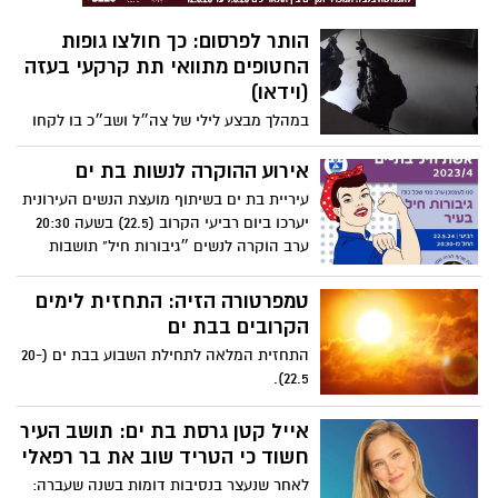
הותר לפרסום: כך חולצו גופות
החטופים מתוואי תת קרקעי בעזה
(וידאו)
במהלך מבצע לילי של צה״ל ושב״כ בו לקחו
חלק צוות קרב גדוד 202, לוחמי יהל"ם, יחידה
504 בפיקוד אוגדה 98 חולצו בסוף השבוע
אירוע ההוקרה לנשות בת ים
האחרון גופתיהם של שני לוק ז״ל, עמית
עיריית בת ים בשיתוף מועצת הנשים העירונית
בוסקילה ז״ל, רון בינימין ז״ל ויצחק גלרנטר
יערכו ביום רביעי הקרוב (22.5) בשעה 20:30
ז״ל מתת קרקע בג׳באליא. כך התנהל החילוץ
ערב הוקרה לנשים ״גיבורות חיל" תושבות
העיר.
טמפרטורה הזיה: התחזית לימים
הקרובים בבת ים
התחזית המלאה לתחילת השבוע בבת ים (20-
22.5).
אייל קטן גרסת בת ים: תושב העיר
חשוד כי הטריד שוב את בר רפאלי
לאחר שנעצר בנסיבות דומות בשנה שעברה: