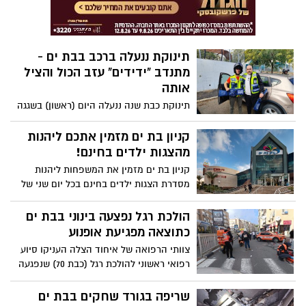
פעלה השיטה
תינוקת ננעלה ברכב בבת ים -
מתנדב "ידידים" עזב הכול והציל
אותה
תינוקת כבת שנה ננעלה היום (ראשון) בשגגה
ברכב לעיני אמהּ, ברחוב מוכרי הסיגריות בבת
ים. התינוקת חולצה על ידי מתנדב ידידים
קניון בת ים מזמין אתכם ליהנות
שהגיע למקום: "בזמן ארוחת הצהריים בביתי,
מהצגות ילדים בחינם!
התקבלה קריאת חירום. מיד עזבתי הכול
קניון בת ים מזמין את המשפחות ליהנות
ויצאתי בזריזות למקום."
מסדרת הצגות ילדים בחינם בכל יום שני של
פברואר בשעה 17:00.
הולכת רגל נפצעה בינוני בבת ים
כתוצאה מפגיעת אופנוע
צוותי הרפואה של איחוד הצלה העניקו סיוע
רפואי ראשוני להולכת רגל (כבת 70) שנפגעה
היום (שישי) מאופנוע ברחוב בלפור בבת ים.
שריפה בגורד שחקים בבת ים