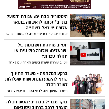
היסטוריה בבת ים: אגודת "הפועל
בת ים" זכתה לראשונה בתואר
אלופת ישראל בשחייה
אגודת "הפעול בת ים" זכתה לראשונה בתואר
אלופת ישראל בשחייה, באליפות החורף של
ישראל בשחייה שנערכה ביום שבת האחרון.
יוטיוב מוחקת חשבונות של
שחיינית הפועל בת ים, דריה גולובטי זכתה
ישראלים: צנזורה פוליטית או
בתואר השחיינית המצטיינת של האליפות.
תקלה טכנית?
יוטיוב עוררה סערה בימים האחרונים לאחר
שנודע כי החלה למחוק ללא אזהרה חשבונות
של ישראלים שמשתפים תכנים של דובר
ברקע המלחמה - משרד החינוך
צה"ל. לטענת החברה, מדובר בחשבונות
קורא להימנע מתחפושות שעלולות
שפועלים בניגוד לתנאי השירות, תוך שימוש
לעורר בהלה
ב"תרמית" או "ספאם".
משרד החינוך פנה לבתי הספר וביקש לדרוש
מהתלמידים שלא להגיע עם תחפושות
שעלולות לאור בהלה, זאת ברקע המלחמה
בוקר מבהיל בבת ים: מטען חבלה
והמצב הביטחוני: "התלמידים נדרשים לגלות
הוצמד לרכב ברחוב ניסנבאום