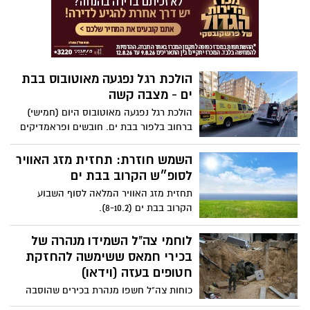
בגפיו. מצבו בשלב זה מוגדר קל עד בינוני.
הולכת רגל נפגעה מאוטובוס בבת
ים - מצבה קשה
הולכת רגל נפגעה מאוטובוס היום (חמישי)
ברחוב בלפור בבת ים. חובשים ופראמדיקים
של מד"א העניקו טיפול רפואי ראשוני בשטח.
לאחר מכן פינו לבי"ח וולפסון את הפצועה
השמש חוזרת: תחזית מזג האוויר
כשהיא במצב קשה עם חבלה רב מערכתית.
לסופ״ש הקרוב בבת ים
תחזית מזג האוויר המלאה לסוף השבוע
הקרוב בבת ים (8-10.2).
לוחמי צה"ל השמידו מנהרה של
בכירי חמאס ששימשה להחזקת
חטופים בעזה (וידאו)
כוחות צה"ל חשפו מנהרת בכירים שהוסבה
למנהרה להחזקת חטופים בחאן יונס. על פי