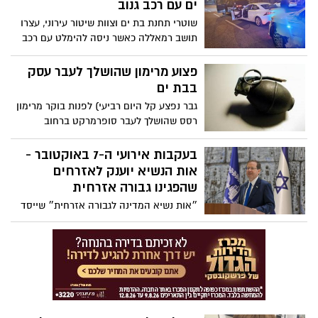
ים עם רכב גנוב
שוטרי תחנת בת ים וצוות שיטור עירוני, עצרו
תושב רמאללה כאשר ניסה להימלט עם רכב
גנוב.
פצוע מרימון שהושלך לעבר עסק
בבת ים
גבר נפצע קל היום רביעי) לפנות בוקר מרימון
רסס שהושלך לעבר סופרמרקט ברחוב
קוממיות בבת ים.
בעקבות אירועי ה-7 באוקטובר -
אות הנשיא יוענק לאזרחים
שהפגינו גבורה אזרחית
״אות נשיא המדינה לגבורה אזרחית״ שייסד
הנשיא הרצוג על רקע אירועי ה-7 באוקטובר,
יוענק לאזרחים שפעלו בגבורה יוצאת דופן
תוך ערבות הדדית וחירוף נפש במטרה להציל
חיי אדם, ואינם נמנים עם כוחות הביטחון
השונים. את האות ניתן יהיה להעניק גם למי
שאינו בין החיים. זו ההזדמנות להגיש
מועמדות על אנשים שאתם חושבים שהם