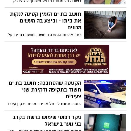
בשורה משמחת במבצע משותף של צה"ל,
שב"כ ומשטרת ישראל (ימ"מ) ברפיח, חולצו
הלילה שני חטופים ישראלים, לאחר 129 יום
תושב בת ים הזמין קטינה לנקות
בשבי , פרננדו סימון מרמן (60) תושב כפר
את ביתו - וביצע בה מעשים
סבא ולואיס הר (70) תושב קיבוץ אורים אשר
מגונים
נחטפו על ידי חמאס לרצועת עזה יחד מקיבוץ
כתב אישום הוגש נגד חשוד, תושב בת ים, על
ניר יצחק ב-7/10.
ביצוע מעשה מגונה בקטינה בת 13 בביתו.
הקטטה שהסתבכה: תושב בת ים
חשוד בתקיפה ודקירת שני
צעירים
שוטרי תחנת לב תל אביב במרחב ירקון עצרו
שלושה חשודים, שני צעירים וצעירה, בחשד
שתקפו ודקרו בתאריך 20/1 לפנות בוקר ליד
סקר דפוסי שימוש ברשת בקרב
המועדון ברחוב אחד העם בתל אביב שני
בני נוער בישראל
צעירים ופצעו אותם באורך קשה וקל. בסיום