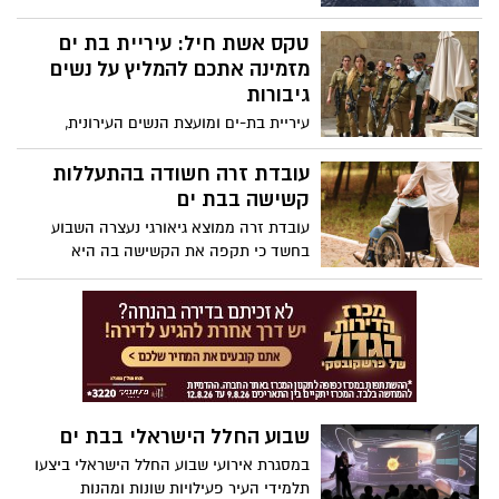
טקס אשת חיל: עיריית בת ים
מזמינה אתכם להמליץ על נשים
גיבורות
עיריית בת-ים ומועצת הנשים העירונית,
יוצאות בקול קורא לציבור להמליץ על נשים
גיבורות שלקחו חלק פעיל ומשמעותי במאמץ
עובדת זרה חשודה בהתעללות
המלחמתי, ומזמינה את התושבים להמליץ על
קשישה בבת ים
נשים שמעוררות השראה בעיניהם.
עובדת זרה ממוצא גיאורגי נעצרה השבוע
בחשד כי תקפה את הקשישה בה היא
מטפלת בביתה בשכונת רמת הנשיא בבת ים.
שבוע החלל הישראלי בבת ים
במסגרת אירועי שבוע החלל הישראלי ביצעו
תלמידי העיר פעילויות שונות ומהנות