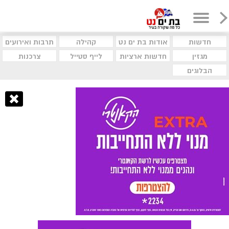
חדשות
אודות בת ים נט
קהילה
תרבות ואירועים
מגזין
חדשות ארציות
לייף סטייל
צרכנות
הבלוגים