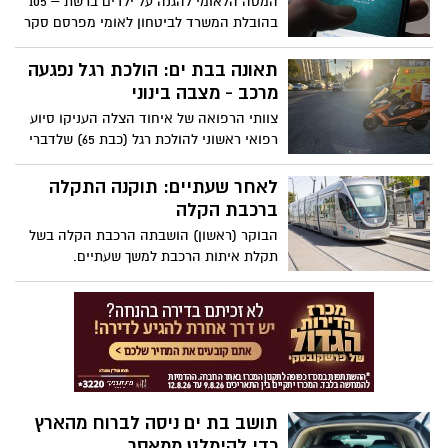
המטה הלאומי להגנה על ילדים ברשת – 105
החקירה הוגשה נגדם הצהרת תובע.
בהובלת המשרד לביטחון לאומי מפרסם סקר
דפוסי שימוש ברשת בקרב בני נוער בישראל:
האפליקציות המועדפות על בני הנוער הן
תאונה בבת ים: הולכת רגל נפגעה
וואטסאפ, אינסטגרם וטיקטוק
מרכב - מצבה בינוני
צוותי הרפואה של איחוד הצלה העניקו סיוע
רפואי ראשוני להולכת רגל (כבת 65) שלדברי
עוברי אורח נפגעה מרכב ברחוב אילת פינת
יוספטל בבת ים היום (ראשון).
לאחר שעתיים: תוקנה התקלה
ברכבת הקלה
הבוקר (ראשון) הושבתה הרכבת הקלה בשל
תקלת איתות הרכבת למשך שעתיים.
תושב בת ים ניסה לברוח מהארץ
כדי להימלט ממאסר