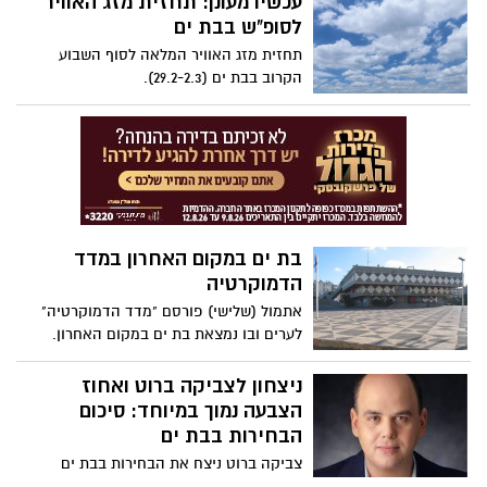
עכשיו מעונן: תחזית מזג האוויר
לסופ"ש בבת ים
תחזית מזג האוויר המלאה לסוף השבוע
הקרוב בבת ים (29.2-2.3).
בת ים במקום האחרון במדד
הדמוקרטיה
אתמול (שלישי) פורסם "מדד הדמוקרטיה"
לערים ובו נמצאת בת ים במקום האחרון.
המדד בודק מדדים כמו: בחירות (אחוז
הצבעה, גיוון סיעות ועוד), רמת השקיפות של
ניצחון לצביקה ברוט ואחוז
העירייה, שיתוף הציבור ומידת הפעילות
הצבעה נמוך במיוחד: סיכום
הציבורית וההתנדבותית ביישוב, מידת
הבחירות בבת ים
ההשקעה לפעילות דמוקרטית במרחב
צביקה ברוט ניצח את הבחירות בבת ים
הציבורי ואיוש משרות על בסיס מקצועי למול
וימשיך לכהונה נוספת בראשות העיר. אחוז