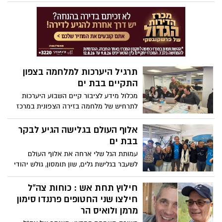
במבצע משותף של צה"ל, שב"כ ומשטרת
ישראל (ימ"מ) ברפיח, חולצו במבצע הירואי
פרננדו סימון מרמן (60) תושב כפר סבא
ולואיס הר (70) תושב קיבוץ אורים, לאחר 129
יום בשבי. צה"ל משחרר תיעוד מרגעי החילוץ
הדרמטי והמפגש עם לוחמי השייטת במסוק
חיל האוויר
תרגיל היערכות למלחמה בצפון
התקיים בבת ים
מכלול מידע לציבור קיים השבוע היערכות
לתרחיש של מלחמה בזירה הצפונית במרכז
ההפעלה בבת ים. התרגיל התקיים בהובלת
פיקוד העורף ודימה פגיעות רב זירתיות
אלוף העולם בגלישה הגיע לבקר
ואירועים נרחבים ברחבי העיר שכללו: נפילות
בבת ים
טילים בעיר, נפילות חשמל ותקשורת, הפצת
עמותת הגל שלי ארחה את אלוף העולם
פייק ניוז ועוד תרחישים שונים.
לשעבר בגלישת גלים, שון תומסון, גולש יהודי
מדרום אפריקה, הנמנה עם 10 הגולשים
המובילים של המאה, שהיה אלוף העולם
חילוץ תחת אש : כוחות צה"ל
ב-1977: ״אני גאה לראות מה עושים כאן
חילצו שני החטופים פרננדו סימון
בישראל ומאחל מכאן לכל אחי היהודים
מרמן ולואיס הר
שנתאושש ונצליח".