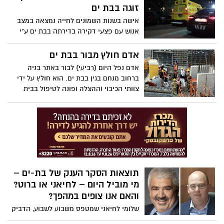
זוגה בבת ים
אישה בשנות השמונים לחייה נמצאה במצב
אנוש עם פצעי דקירה בדירתה בבת ים ע"י
חובשים ופארמדיקים של מד"א. לאחר
טיפולים רפואיים ופעילות החייאה - נקבע
אדם חולץ מבור בבת ים
מותה. בן זוגה נעצר.
אדם נפל היום (רביעי) לבור באתר בניה
ברחוב מנחם בגין בבת ים. הוא חולץ על ידי
צוותי הכיבוי וההצלה ופונה לטיפול בבית
החלום.
תוצאות הסקר הענק של בת-ים –
מי מוביל היום – לחיאני או ברוט?
והאם אנו צופים במהפך?
שלומי לחיאני שמטפס משבוע לשבוע, הדביק
את הפער מצביקה ברוט ועתה הוא מוביל