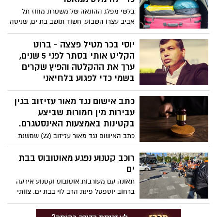
בלשי מפלג ההונאה של משטרת מחוז תל
אביב עצרו השבוע, חשוד תושב בת ים, שניסה
להימלט מהארץ עם דרכונים מזויפים לאחר
שלא התייצב בבית משפט לקבלת גזר דין בגין
יוסי בכר מטיל פצצה - ברוט
עבירות הונאה חמורות שביצע.
הקליט אותי בסתר לפני 5 שנים,
ערך את ההקלטה והפיץ שקרים
בשמי כדי לפגוע בלחיאני
מה חושבים הבת ימים על ראש עיר שמקליט
כתב אישום נגד מאור עזיזוב בגין
אנשים בסתר ומפיץ את ההקלטה לצרכיו
האישיים? יוסי בכר חושב שזו בושה לאיש,
עבירות מין חמורות שביצע
בטח לראש עיר. בתשובה לשאלות עיתונאי
בקטינות באמצעות האינסטגרם.
מטעם ברוט, הוא מכחיש את הפרסומים
כתב האישום נגד מאור עזיזוב (22) שמשנת
שיצאו בשמו. הוא גם מוסיף בכתב לעיתונאי -
2022 ועד למעצרו בינואר 2024, פנה ל-19
"כולם יודעים שאני לא נמנה על אוהביו של
קטינות באמצעות פרופילים פיקטיביים
רוכב קטנוע נפגע מאוטובוס בבת
לחיאני, אבל הוא איש ביצוע גדול בכמה
באינסטגרם, והציג את עצמו בכזב בפניהן
ים
מידות על ברוט הנוכחי". תגובת מטה לחיאני -
כקטינה בגילאי 12-16 שנים.
תאונה עם מעורבות אוטובוס וקטנוע אירעה
ברוט בלחץ ויעשה הכל כדי לשמור על הכיסא
ברחוב יוספטל פינת הרב לוי בבת ים. צוותי
שלו בלי לבחול בשום אמצעי, גם לרדת הכי
הרפואה של איחוד הצלה העניקו סיוע רפואי
נמוך שאפשר.
ראשוני בזירה לרוכב הקטנוע (בן 22) שנחבל