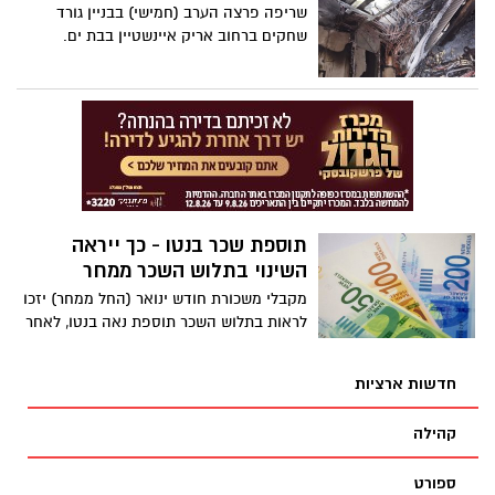
שריפה פרצה הערב (חמישי) בבניין גורד
שחקים ברחוב אריק איינשטיין בבת ים.
תוספת שכר בנטו - כך ייראה
השינוי בתלוש השכר ממחר
מקבלי משכורת חודש ינואר (החל ממחר) יזכו
לראות בתלוש השכר תוספת נאה בנטו, לאחר
עדכון מדרגות המס בעקבות האינפלציה
הגבוהה ותוספת נקודות זיכוי על ילדים עד גיל
חדשות ארציות
18
קהילה
ספורט