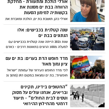
אורלי הולכת ומתעוורת - מחלקת
ראויים לקבל את האות
הרווחה בבת ים מסננת את
בקשותיה למימון הסעות
אורלי כהן, תושבת בת ים, הולכת ומאבדת את
ראייתה לחלוטין. במשך ארבעה חודשים היא
פונה למחלקת הרווחה בעיריית בת ים
שנה קטלנית בכבישים: אלו
בבקשה למימון הסעות למקום עבודתה - אך
הנתונים בבת ים
זו מסננת את בקשותיה: "אני לא מרוויחה
שנת 2023 הייתה שנה קטלנית בכבישים עם
הרבה ומממנת את המוניות שלי בעצמי. אני
למעלה מ300 הרוגים בתאונות דרכים - כאדם
רק רוצה להגיע בשלום לעבודה והביתה".
בכל יום בממוצע. הנתונים לא פסחו גם על בת
ים בה נפגעו 190 אנשים מתאונות דרכים
מדד חופש הדת בערים: בת ים עם
מסוגים שונים: "הנתונים מדגישים את הכשלון
ציון נמוך מאוד
הגדול של משרד התחבורה והבטיחות
לפי מדד החופש העירוני של עמותת "ישראל
בדרכים".
חופשית", בת ים נמצאת במקום ה19 (מתוך 31
ערים) בטבלה - מהנמוכות בגוש דן. בדו"ח
צוין כי העירייה לא תמכה באירועי גאווה בעיר,
״החטופים בידינו, תקינים
לא פועלת תחבורה ציבורית בשבת והחנויות
ובריאים, אנחנו עולים על מסוק
לא עובדות בשבת.
וטסים לבית החולים״ - תיעוד
דרמטי מהחילוץ ההירואי