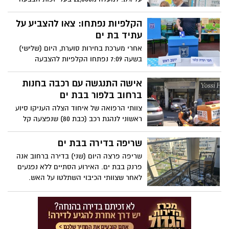
מימשו את זכותם הדמוקרטית - מתוך 130,660
בעלי זכות הצבעה בבת ים.
הקלפיות נפתחו: צאו להצביע על
עתיד בת ים
אחרי מערכת בחירות סוערת, היום (שלישי)
בשעה 7:09 נפתחו הקלפיות להצבעה
בבחירות לרשויות המקומיות ברחבי הארץ.
אישה התנגשה עם רכבה בחנות
ברחוב בלפור בבת ים
צוותי הרפואה של איחוד הצלה העניקו סיוע
ראשוני לנהגת רכב (כבת 80) שנפצעה קל
כתוצאה מהתנגשות רכבה בחנות ברחוב
בלפור בבת ים היום (שני).
שריפה בדירה בבת ים
שריפה פרצה היום (שני) בדירה ברחוב אנה
פרנק בבת ים. האירוע הסתיים ללא נפגעים
לאחר שצוותי הכיבוי השתלטו על האש.