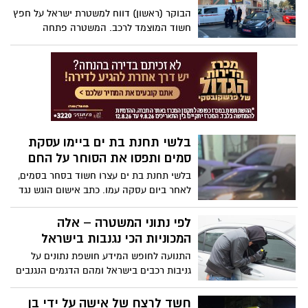
רגישות ואחריות אישית בבחירת התחפושת"
הבוקר (ראשון) דווח למשטרת ישראל על חפץ
חשוד המוצמד לרכב. המשטרה פתחה
בחקירה ונראה כי הרקע להצמדת המטען הוא
פלילי.
בלשי תחנת בת ים ביימו עסקת
סמים ותפסו את הסוחר על החם
בלשי תחנת בת ים עצרו חשוד בסחר בסמים,
לאחר ביום עסקה עמו. כתב אישום הוגש נגד
החשוד. צפו בתיעוד רגעי המעצר.
לפי נתוני המשטרה – אלה
המכוניות הכי נגנבות בישראל
התנועה לחופש המידע חושפת נתונים על
גניבות רכבים בישראל ומהם הדגמים הנגנבים
ביותר בארץ. הנתונים התקבלו במסגרת חוק
חופש המידע, בקשה שהגישה התנועה
חשד לרצח של אישה על ידי בן