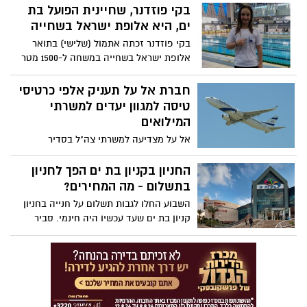
במרוץ לראשות העיר בת-ים. המגמה הברורה
בקי פוזדנר, שחיינית הפועל בת
בחודשים האחרונים היא – ברוט בנסיגה
ים, היא אלופת ישראל בשחייה
ולחיאני בעלייה. ככל הנראה מאז שהלשכה
בקי פוזדנר זכתה אתמול (שלישי) בתואר
המרכזית לסטטיסטיקה הציגה את העובדה
אלופת ישראל בשחייה במשחה ל-1500 מטר
העצובה – שבת-ים במקום אחרון מבין הערים
חופשי. חברתה לקבוצה אופק אדיר, זכתה
בנושא איכות החיים של התושבים, החלה
במקום השני לאחר תחרות צמודה במיוחד.
חברת אל על תעניק אלפי כרטיסי
הנסיגה של ברוט. גם השחקנית החדשה
טיסה למגוון יעדים למשרתי
במרוץ לראשות העיר – קטי פיאסצקי, עולה
המילואים
בהתמדה באחוזי התמיכה והיא עלתה
מהמקום הרביעי לשלישי .
אל על מצדיעה למשרתי צה"ל בסדיר
ובמילואים ויוצאת במהלכים להוקרתם:
החברה תעניק במתנה למשרתים אלפי
החניון בקניון בת ים הפך לחניון
כרטיסי טיסה למגוון יעדי אל על. מהרו
בתשלום - מה המחירים?
להירשם
השבוע החלו לגבות תשלום על חנייה בחניון
קניון בת ים שעד עכשיו היה חינמי. סביר
להניח שמי שיגיע לקניון למטרת קניות או
בילוי - לא יצטרך לשלם. אך מי שיחנה את
רכבו שעות ארוכות יצטרך לשלם ולא מעט
כסף.