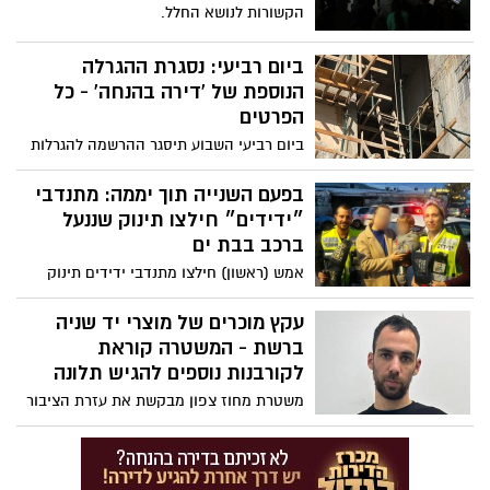
הקשורות לנושא החלל.
ביום רביעי: נסגרת ההגרלה
הנוספת של 'דירה בהנחה' - כל
הפרטים
ביום רביעי השבוע תיסגר ההרשמה להגרלות
הקרובות של דירה בהנחה. כל המידע בפנים
בפעם השנייה תוך יממה: מתנדבי
״ידידים״ חילצו תינוק שננעל
ברכב בבת ים
אמש (ראשון) חילצו מתנדבי ידידים תינוק
שננעל ברכב בשגגה לעיני אימו בבת ים. זהו
המקרה השני בו ננעל תינוק בשגגה ברכב
עקץ מוכרים של מוצרי יד שניה
בעיר תוך יממה: "למרות הקושי הצלחנו לחלץ
ברשת - המשטרה קוראת
את הפעוט בשלום, לשמחת האם".
לקורבנות נוספים להגיש תלונה
משטרת מחוז צפון מבקשת את עזרת הציבור
באיתור קורבנות נוספים לאחר מעצרו של
אוראל בן חמו החשוד בעוקץ מספר רב של
קורבנות באתרים למכירת מוצרי יד שניה - כך