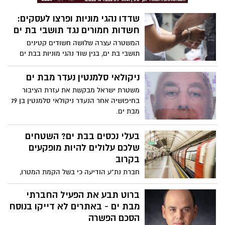
שדדו נהגי מוניות ופרצו לעסקים:
חשדות חמורים נגד תושבי בת ים
המשטרה עצרה שלושה חשודים קטינים
תושבי בת ים, בגין שוד נהגי מוניות בבת ים
ויפו והתפרצויות לעסקים. כתב אישום הוגש
נגד החשודים.
ניקולאי סלמנטין נעדר מבת ים
משטרת ישראל מבקשת את עזרת הציבור
בחיפושיה אחר הנעדר ניקולאי סלמנטין בן 79
מבת ים.
בעלי נכסים בבת ים? השטחים
שלכם עלולים להיות מופקעים
בקרוב
חברת נת"ע הודיעה כי בשל הקמת המטרו,
יותר מ800 חלקות שונות צפויות להיות
מופקעות לטובת הבנייה. כ11 אלף תושבים
ברוט תבע את הפעיל החברתי
ובעלי נכסים צפויים לאבד את הנכס בשל
מבת ים - באתרים לא דייקו בנוסח
ההפקעה.
הסכם הפשרה