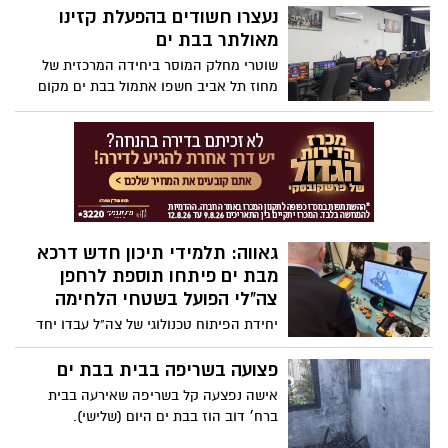
דובר צה"ל במנהרה הוחזקו כ-12 חטופים, 3
נעצרו חשודים בהפעלת קזינו
מהם שבו לארץ והיתר עוד מוחזקים בידי
מאולתר בבת ים
חמאס. בתוך כך, אוגדה 98 ויחידות מיוחדות
שוטרי מחלק המוסר ביחידה המרכזית של
איתרו והשמידו מנהרה נוספת. צפו בתיעוד
מחוז תל אביב חשפו אתמול בבת ים מקום
המשמש להימורים לא חוקים ועיכבו לחקירה
4 חשודים כולל אחראי על המקום.
גאווה: תלמידי תיכון חדש דרכא
מבת ים פיתחו תוספת לרחפן
צה"לי הפועל בשטחי הלחימה
יחידת הפיתוח טכנולוגי של צה"ל עבדו יחד
עם תלמידי תיכון חדש דרכא בבת ים על
תוספת לרחפן צה"לי שכעת משומש בלחימה
פצועה בשריפה בבית בבת ים
ברצועת עזה ובצפון.
אישה נפצעה קל בשריפה שאירעה בבית
ברח׳ דוב הוז בבת ים היום (שלישי).