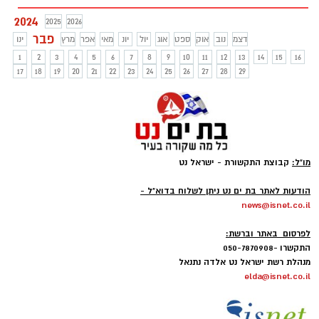
2024
2025
2026
פבר
דצמ
נוב
אוק
ספט
אוג
יול
יונ
מאי
אפר
מרץ
ינו
1
2
3
4
5
6
7
8
9
10
11
12
13
14
15
16
17
18
19
20
21
22
23
24
25
26
27
28
29
מו"ל:
קבוצת התקשורת - ישראל נט
-
הודעות לאתר בת ים נט ניתן לשלוח בדוא"ל -
news@isnet.co.il
-
לפרסום באתר וברשת:
התקשרו -050-7870908
מנהלת רשת ישראל נט אלדה נתנאל
elda@isnet.co.il