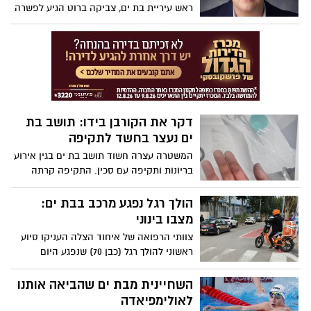
ראש עיריית בת ים, צביקה ברוט הגיע לפשרה
עם הפעיל החברתי מאיר בכר אותו תבע על
פרסומים שקריים. לפי הפשרה, בכר יתנצל
ויסיר את הפרסומים השקריים ובמידה וימשיך
להפיצם או לפרסם פרסומים שקריים אחרים
יחויב לשלם לברוט 150 אלף ש"ח - אלא
שכותרות במספר אתרים טענו כי בכר יפצה
את ברוט בסכום שנקבע כבר עכשיו: "פגעו
דקר את הקורבן בידו: תושב בת
בשמי הטוב".
ים נעצר בחשד לתקיפה
המשטרה עצרה חשוד תושב בת ים בגין אירוע
בריונות ותקיפה עם סכין. התקיפה קרתה
לאחר שהתפתח ויכוח על שימוש בדרך בין
החשוד לבין רוכב קטנוע, שבסופו החשוד דקר
הולך רגל נפגע מרכב בבת ים:
את הקורבן בידו.
מצבו בינוני
צוותי הרפואה של איחוד הצלה העניקו סיוע
ראשוני להולך רגל (כבן 70) שנפגע היום
(ראשון) מרכב ברחוב דניאל פינת פרלשטיין
בבת ים.
השחיינית מבת ים שהביאה אותנו
לאולימפיאדה