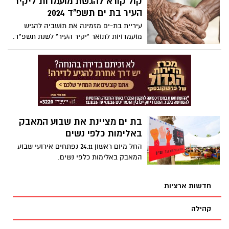
קול קורא להגשת מועמדות ליקיר
אזרחים ונפצעו 16.
העיר בת ים תשפ"ד 2024
עיריית בת-ים מזמינה את תושביה להגיש
מועמדויות לתואר "יקיר העיר" לשנת תשפ"ד.
התואר המכובד מוענק לאנשים שתרמו תרומה
יוצאת דופן ומשמעותית לעיר ולחברה
בתחומים כמו חינוך, תרבות, ספורט, קהילה
ועוד.
בת ים מציינת את שבוע המאבק
באלימות כלפי נשים
החל מיום ראשון 24.11 נפתחים אירועי שבוע
המאבק באלימות כלפי נשים.
חדשות ארציות
קהילה