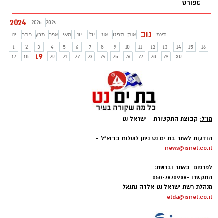
ספורט
2024
2025
2026
נוב
דצמ
אוק
ספט
אוג
יול
יונ
מאי
אפר
מרץ
פבר
ינו
1
2
3
4
5
6
7
8
9
10
11
12
13
14
15
16
19
17
18
20
21
22
23
24
25
26
27
28
29
30
מו"ל:
קבוצת התקשורת - ישראל נט
-
הודעות לאתר בת ים נט ניתן לשלוח בדוא"ל -
news@isnet.co.il
-
לפרסום באתר וברשת:
התקשרו -050-7870908
מנהלת רשת ישראל נט אלדה נתנאל
elda@isnet.co.il