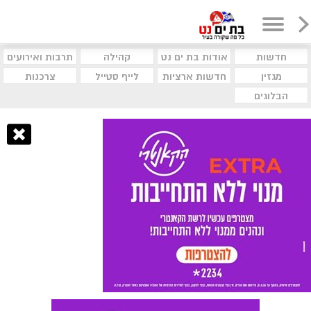
חדשות
אודות בת ים נט
קהילה
תרבות ואירועים
מגזין
חדשות ארציות
לייף סטייל
צרכנות
הבלוגים