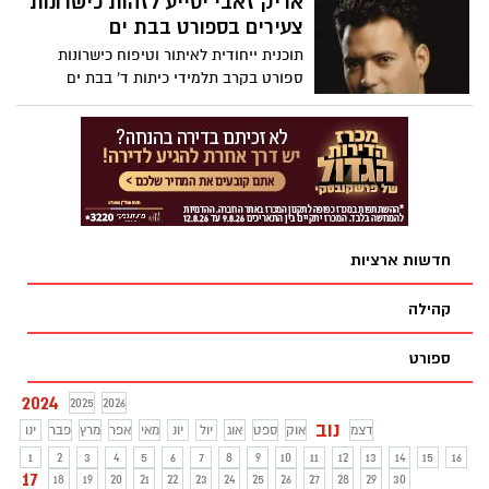
אריק זאבי יסייע לזהות כישרונות
הנפטרים יקבלו פיצויים משמעותיים.
צעירים בספורט בבת ים
תוכנית ייחודית לאיתור וטיפוח כישרונות
ספורט בקרב תלמידי כיתות ד' בבת ים
חדשות ארציות
קהילה
ספורט
2024
2025
2026
נוב
דצמ
אוק
ספט
אוג
יול
יונ
מאי
אפר
מרץ
פבר
ינו
1
2
3
4
5
6
7
8
9
10
11
12
13
14
15
16
17
18
19
20
21
22
23
24
25
26
27
28
29
30