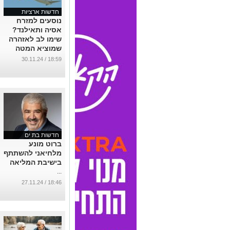
חדשות ארציות
נוסעים למזרח
אסיה ותאילנד?
שימו לב לאזהרה
שמוציא המטה
לביטחון לאומי
18:59 / 30.11.24
...
חדשות בת ים
ברוט מונע
מלחיאני להשתתף
בישיבת המליאה
...
18:46 / 27.11.24