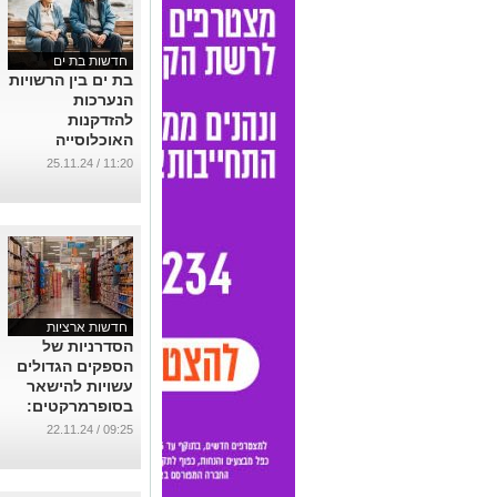
חדשות בת ים
בת ים בין הרשויות
הנערכות
להזדקנות
האוכלוסייה
במסגרת
11:20 / 25.11.24
Muni100
...
חדשות ארציות
הסדרניות של
הספקים הגדולים
עשויות להישאר
בסופרמרקטים:
רשות התחרות
09:25 / 22.11.24
בוחנת דחייה
במעבר האחריות
לסידור המדפים