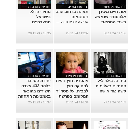
חדשות ארציות
חדשות בת ים
חדשות ארציות
אות חיים מעידן
תאונה ברחוב הרב
מחירי הדלק
אלכסנדר שנמצא
ניסנבאום
בישראל
בשבי החמאס
מתעדכנים
ארבעה גברים נפצעו ...
...
...
13:35 / 28.11.24
13:32 / 29.11.24
17:36 / 30.11.24
חדשות בת ים
חדשות ארציות
חדשות ארציות
בת ים: בילוי לילי
מהפריה חוץ גופית
יחידת הסייבר
הסתיים באלימות
לפסיקה חוץ
בלהב 433 עצרה
קשה נגד אישה
לבבית. על פסה"ד
חשודים בהונאה
המקומם בפרשת
באמצעות התחזות
...
הילדה סופיה
לאפליקציית BIT
16:37 / 25.11.24
16:34 / 26.11.24
07:53 / 27.11.24
והשלכותיו
...
...