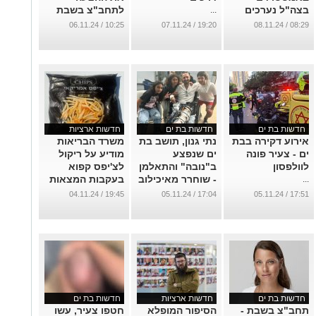
בצה"ל נערכים
לתחב"צ בשבת
...
להוציא מטוסים
...
10:25 / 06.11.24
19:20 / 07.11.24
08:29 / 08.11.24
לחילוץ
הישראליים
...
חדשות בת ים
חדשות בת ים
חדשות ארציות
אירוע דקירה בבת
נתי גנון, תושב בת
משרד הבריאות
ים - צעיר פונה
ים שנפצע
מודיע על ריקול
לוולפסון
ב"נובה" והתאלמן
לצ'יפס קפוא
- שוחרר מאיכילוב
בעקבות המצאות
...
חיידק ליסטריה
...
19:45 / 04.11.24
17:04 / 05.11.24
17:51 / 05.11.24
מונוציטוגנס
...
חדשות בת ים
חדשות ארציות
חדשות בת ים
תחב"צ בשבת -
הסיפור המופלא
חטפו צעיר, עשו