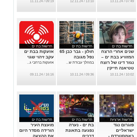
חשש לפגיעה
...
09:19 / 11.11.24
13:10 / 12.11.24
07:49 / 13.11.24
בישראלים
...
חדשות בת ים
חדשות בת ים
חדשות בת ים
שנים אחרי הרצח
חולון - גבר כבן 65
אזעקות בבת ים
המזוויע בבת ים –
נפל מגובה
עקב זיהוי שגוי
נגזר דינו של רוצח
במהלך עבודת ש...
אזעקות ברחבי ג...
טטיאנה חייקין
...
16:16 / 09.11.24
09:36 / 10.11.24
10:02 / 10.11.24
חדשות ארציות
חדשות בת ים
חדשות בת ים
פוגרום נגד
בת ים - נערה
מועצת העיר
ישראליים
נפגעה בתאונת
הורידה מסדר היום
באמסטרדם -
דרכים
את ההצעה