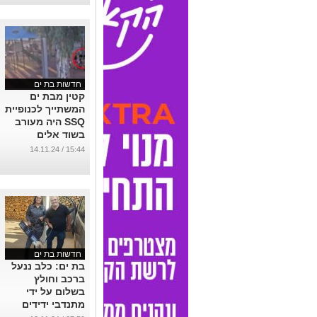
חדשות בת ים
קטין מבת ים
המשתייך לכנופיית
SSQ היה מעורב
בשוד אלים
...
15:44 / 14.11.24
חדשות בת ים
בת ים: כלב ננעל
ברכב וחולץ
בשלום על ידי
מתנדבי ידידים