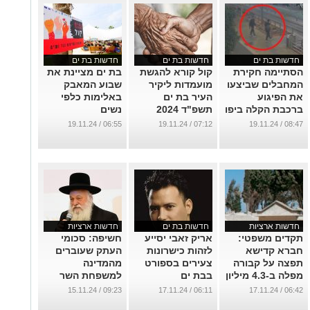
חדשות בת ים
חדשות בת ים
חדשות בת ים
הסתיימה חקירת
קול קורא להגשת
בת ים מציינת את
המחבלים שביצעו
מועמדות ליקיר
שבוע המאבק
את הפיגוע
העיר בת ים
באלימות כלפי
ברכבת הקלה ביפו
תשפ"ד 2024
נשים
...
...
...
06:55 / 19.11.24
07:12 / 19.11.24
08:47 / 19.11.24
חדשות ארציות
חדשות בת ים
חדשות ארציות
תקדים משפטי:
אריק זאבי יסייע
חשיפה: סכומי
חברא קדישא
לזהות כישרונות
העתק שעוברים
תפצה על קבורה
צעירים בספורט
מהמדינה
מפלה ב-4.3 מיליון
בבת ים
למשפחת השר
ש"ח
גולדקנופ בשם
...
09:23 / 15.11.24
06:11 / 17.11.24
06:42 / 17.11.24
האידיאולוגיה
...