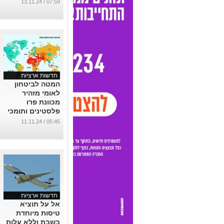
...
07:59 / 13.11.24
חדשות ארציות
המטה לביטחון
לאומי מזהיר
מכוונת פרו
פלסטינים ותומכי
טרור לפעול
05:45 / 11.11.24
באלימות כלפי
ישראליים
...
חדשות ארציות
אל על תוציא
טיסות מיוחדת
בשבת וללא עלות