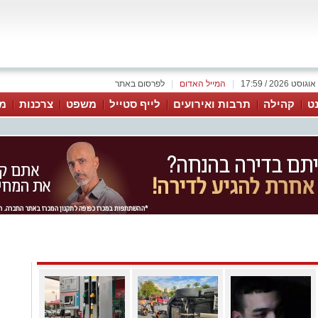
|
המייל האדום
|
לפרסום באתר
נט
קהילה
תרבות ואירועים
לייף סטייל
משפט
צרכנות
מג