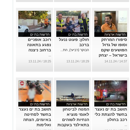
...
חדשות ארציות
חדשות בת ים
חדשות בת ים
סיפורו המרתק
חולון: פעוט ננעל
רוכב אופניים
וסופו של גדול
ברכב
נפגע בתאונה
הפושעים שקם
ברחוב ניצנה
הבוקר (רביעי), הת...
בישראל – יצחק
...
אברג'ל
18:25 / 13.11.24
18:29 / 13.11.24
14:37 / 14.11.24
...
חדשות בת ים
חדשות ארציות
חדשות בת ים
תושב בת ים נעצר
המטה לביטחון
תושב בת ים נעצר
בחשד להצתת כלי
לאומי מוציא
בחשד לסחיטה
רכב בחולון
הנחיות לשוהים
באיומים, הצתה
בתאילנד בעקבות
ואלימות
...