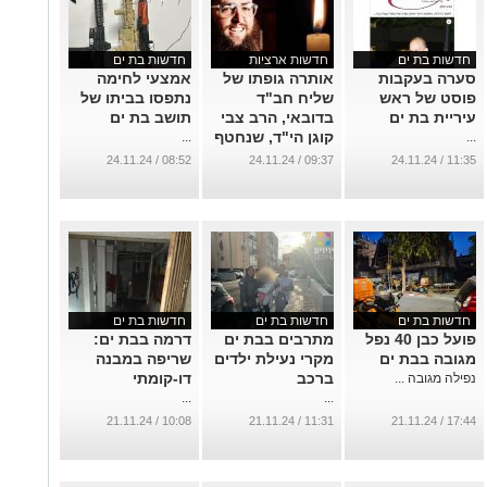
חדשות בת ים
חדשות ארציות
חדשות בת ים
סערה בעקבות
אותרה גופתו של
אמצעי לחימה
פוסט של ראש
שליח חב"ד
נתפסו בביתו של
עיריית בת ים
בדובאי, הרב צבי
תושב בת ים
קוגן הי"ד, שנחטף
...
...
ונרצח בידי
08:52 / 24.11.24
09:37 / 24.11.24
11:35 / 24.11.24
טרוריסטים שפעלו
בשם איראן
...
חדשות בת ים
חדשות בת ים
חדשות בת ים
פועל כבן 40 נפל
מתרבים בבת ים
דרמה בבת ים:
מגובה בבת ים
מקרי נעילת ילדים
שריפה במבנה
ברכב
דו-קומתי
נפילה מגובה ...
...
...
10:08 / 21.11.24
11:31 / 21.11.24
17:44 / 21.11.24