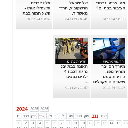
מה יצביעו נבחרי
של ישראל
עליו צרכים
הציבור בבת ים?
הרשקוביץ, חרדי
והשפילו אותו -
מאשדוד,
פשע חמור בבת
...
שהתגייס לצבא
ים פוענח
08:02 / 03.11.24
09:41 / 04.11.24
11:05 / 04.11.24
בגיל 47!
...
...
חדשות ארציות
חדשות בת ים
מערך הסייבר
תאונה בבת ים:
מזהיר מפני
נהגת רכב ו-4
הודעות סמס
ילדים נפצעו
שאזרחים מקבלים
...
ונועדו לגרום
12:57 / 01.11.24
21:07 / 02.11.24
להפחדה
...
2024
2025
2026
נוב
דצמ
אוק
ספט
אוג
יול
יונ
מאי
אפר
מרץ
פבר
ינו
1
2
3
4
5
6
7
8
9
10
11
12
13
14
15
16