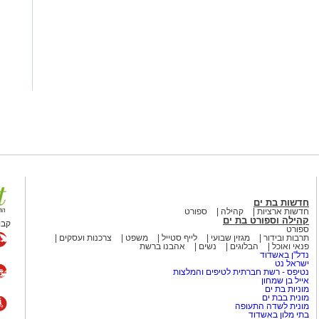
חדשות בת ים
חדשות ארציות
קהילה
ספורט
קהילה וספורט בת ים
קבו
ספורט
תרבות ובידור
מגזין שבועי
לייף סטייל
משפט
צרכנות ועסקים
פנאי ואוכל
הבלוגים
נשים
אהבנו ברשת
נדל"ן באשדוד
ישראל נט
נטיפס - רשת חברתית לטיפים והמלצות
אייל בן שמחון
מוניות בת ים
מונית בבת ים
מונית לשדה התעופה
בתי מלון באשדוד