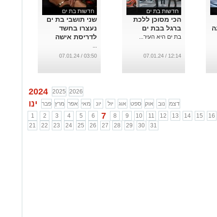
חדשות בת ים
חדשות בת ים
הכי מסוכן ללכת
שני תושבי בת ים
ה
ברגל בבת ים
נעצרו בחשד
לדריסת אישה
בת ים היא העיר...
...
03:50 / 07.01.24
12:14 / 07.01.24
2024
2025
2026
ינו
דצמ
נוב
אוק
ספט
אוג
יול
יונ
מאי
אפר
מרץ
פבר
7
1
2
3
4
5
6
8
9
10
11
12
13
14
15
16
21
22
23
24
25
26
27
28
29
30
31