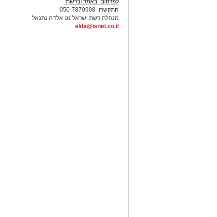
לפרסום באתר וברשת:
התקשרו -050-7870908
מנהלת רשת ישראל נט אלדה נתנאל
elda@isnet.co.il