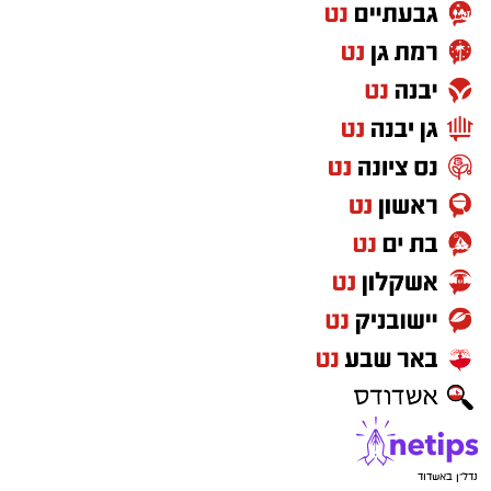
נדל"ן באשדוד