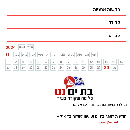
300 חדרי מלון, המצוי בקו ראשון לים בדרום
חדשות ארציות
בת ים.
קהילה
ספורט
2024
2025
2026
ינו
דצמ
נוב
אוק
ספט
אוג
יול
יונ
מאי
אפר
מרץ
פבר
1
2
3
4
5
6
7
8
9
10
11
12
13
14
15
16
30
17
18
19
20
21
22
23
24
25
26
27
28
29
31
מו"ל:
קבוצת התקשורת - ישראל נט
-
הודעות לאתר בת ים נט ניתן לשלוח בדוא"ל -
news@isnet.co.il
-