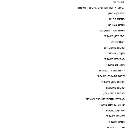
ישראל נט
נטיפס - רשת חברתית לטיפים והמלצות
אייל בן שמחון
מוניות בת ים
מונית בבת ים
מונית לשדה התעופה
בתי מלון באשדוד
יישובניק נט
פרסום במקומונים
מקומון אשדוד
משלוחים באשדוד
מסעדות באשדוד
דירות למכירה באשדוד
דירות להשכרה באשדוד
פרסום עסק באשדוד
פרסום באשקלון
פרסום בבאר שבע
משרדים וחנויות להשכרה באשדוד
שרותי בריאות באשדוד
אירועים באשדוד
דרושים באשדוד
חוגים באשדוד
ארנונה באשדוד