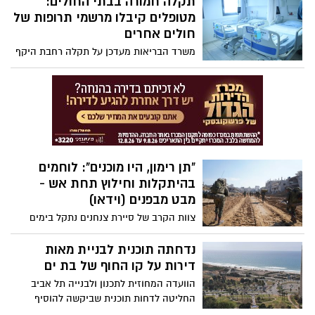
תקלה חמורה בבתי החולים:
מטופלים קיבלו מרשמי תרופות של
חולים אחרים
משרד הבריאות מעדכן על תקלה רחבת היקף
במערכת המחשבים שמשרתת את בתי
החולים הממשלתיים ואת בתי החולים של
כללית. על פי ההערכות עשרות קיבלו מרשמי
תרופות שגויים - אך ייתכן שההיקף רחב
הרבה יותר: "לא ברור אם מדובר בפריצת
סייבר, אך זה נמצא בבדיקה"
"תן רימון, היו מוכנים": לוחמים
בהיתקלות וחילוץ תחת אש -
מבט מבפנים (וידאו)
צוות הקרב של סיירת צנחנים נתקל בימים
האחרונים במחבלים וחילץ תחת אש לוחמים
ופצעים שנלכדו. תיעוד מהקרב בו נפל אוריאל
נדחתה תוכנית לבניית מאות
סילברמן ז"ל
דירות על קו החוף של בת ים
הוועדה המחוזית לתכנון ולבנייה תל אביב
החליטה לדחות תוכנית שביקשה להוסיף
מגורים במגרש ביעוד למלונאות בהיקף של