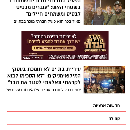
הפעיל החברתי מבת ים שמתנדב
בשטחי האש: "עוברים מבסיס
לבסיס ומשמחים חיילים"
מאיר בכר הוא פעיל חברתי מוכר בבת ים
וידוע במחאתו החריפה נגד העירייה. עם פרוץ
המלחמה, הפעילות שלו שינתה כיוון והפכה
לפעילות למען החיילים בשטחי האש: "אנחנו
נמצאים במקומות הכי מסוכנים ומשמחים
חיילים. זו השליחות שלי עבור עם ישראל".
עיריית בת ים לא תומכת בעסקי
המילואימניקים: "לא הסכימו לבוא
לקראתי ונאלצתי לסגור את הבר"
צחי ברבי, לוחם גבעתי במילואים והבעלים של
"יוד'לה על החוף" בבת ים, נאלץ לסגור את
הבר המצליח עקב חוסר התחשבות מהעירייה
חדשות ארציות
ומבעל הנכס: "לא ויתרו לי על תשלומי
השכירות בזמן הלחימה וגם העירייה לא
קהילה
הסכימה להוריד שקל מהארנונה. זה מאוד
מתסכל".