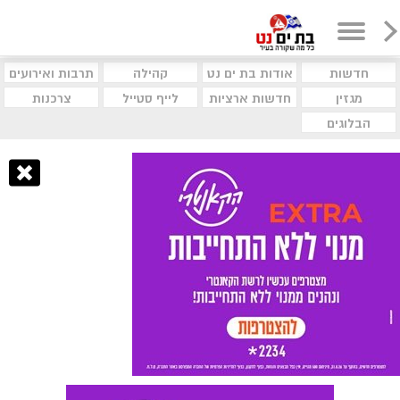
חדשות
אודות בת ים נט
קהילה
תרבות ואירועים
מגזין
חדשות ארציות
לייף סטייל
צרכנות
הבלוגים