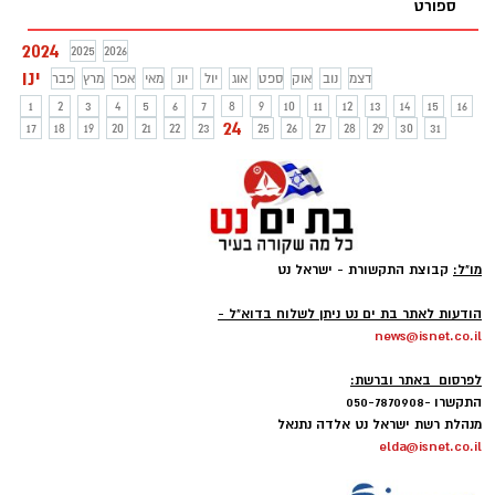
ספורט
2024
2025
2026
ינו
דצמ
נוב
אוק
ספט
אוג
יול
יונ
מאי
אפר
מרץ
פבר
1
2
3
4
5
6
7
8
9
10
11
12
13
14
15
16
24
17
18
19
20
21
22
23
25
26
27
28
29
30
31
מו"ל:
קבוצת התקשורת - ישראל נט
-
הודעות לאתר בת ים נט ניתן לשלוח בדוא"ל -
news@isnet.co.il
-
לפרסום באתר וברשת:
התקשרו -050-7870908
מנהלת רשת ישראל נט אלדה נתנאל
elda@isnet.co.il