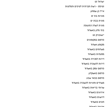
ישראל נט
נטיפס - רשת חברתית לטיפים והמלצות
אייל בן שמחון
מוניות בת ים
מונית בבת ים
מונית לשדה התעופה
בתי מלון באשדוד
יישובניק נט
פרסום במקומונים
מקומון אשדוד
משלוחים באשדוד
מסעדות באשדוד
דירות למכירה באשדוד
דירות להשכרה באשדוד
פרסום עסק באשדוד
פרסום באשקלון
פרסום בבאר שבע
משרדים וחנויות להשכרה באשדוד
שרותי בריאות באשדוד
אירועים באשדוד
דרושים באשדוד
חוגים באשדוד
ארנונה באשדוד