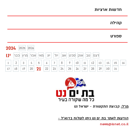
ויכוח על חניה בבניין.
חדשות ארציות
קהילה
ספורט
2024
2025
2026
ינו
דצמ
נוב
אוק
ספט
אוג
יול
יונ
מאי
אפר
מרץ
פבר
1
2
3
4
5
6
7
8
9
10
11
12
13
14
15
16
21
17
18
19
20
22
23
24
25
26
27
28
29
30
31
מו"ל:
קבוצת התקשורת - ישראל נט
-
הודעות לאתר בת ים נט ניתן לשלוח בדוא"ל -
news@isnet.co.il
-