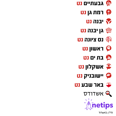
נדל"ן באשדוד