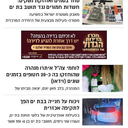
סחר בסמים ואחזקת נשקים:
חשדות חמורים נגד תושב בת ים
מאבק משטרת ישראל בפשיעה
חמורה-פעילות מבצעית של היחידה המרכזית
במחוז תל אביב הובילה למעצרם של 2
חשודים, ביניהם תושב בת ים, המעורבים
באירועי אלימות וסחר בסמים.
לוחמי צה"ל איתרו מנהרה
שהוחזקו בה כ-20 חטופים בזמנים
שונים (וידאו)
המנהרה, בלב חאן יונס, יצאה מביתו של
מחבל בארגון הטרור חמאס ואורכה הגיע
לכ-830 מטר. הממצאים העידו על שהייתם
ויכוח על חנייה בבת ים הפך
של כ-20 חטופים במקום בזמנים שונים.
לתקיפה אכזרית
בסיום חקירת המנהרה, הלוחמים השמידו
בפעילות אופרטיבית של בלשי תחנת בת ים,
אותה. צפו בתיעוד
נעצרו שני גיסים, תושבי בת ים בן 41 ו55 אשר
תקפו באלימות אכזרית את הקורבן על רקע