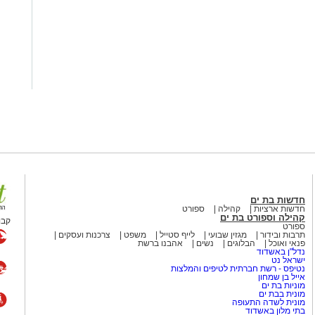
חדשות בת ים
חדשות ארציות
קהילה
ספורט
קהילה וספורט בת ים
קבו
ספורט
תרבות ובידור
מגזין שבועי
לייף סטייל
משפט
צרכנות ועסקים
פנאי ואוכל
הבלוגים
נשים
אהבנו ברשת
נדל"ן באשדוד
ישראל נט
נטיפס - רשת חברתית לטיפים והמלצות
אייל בן שמחון
מוניות בת ים
מונית בבת ים
מונית לשדה התעופה
בתי מלון באשדוד