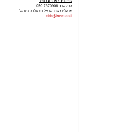
לפרסום באתר וברשת:
התקשרו -050-7870908
מנהלת רשת ישראל נט אלדה נתנאל
elda@isnet.co.il