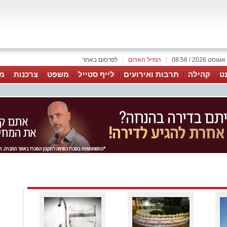
|
המייל האדום
|
לפרסום באתר
נט
קהילה
תרבות ואירועים
לייף סטייל
משפט
צרכנות
מג