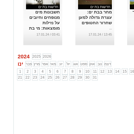
חדשות בת ים
חדשות בת ים
מחר בבת ים:
חשבונות מים
עצרת גדולה למען
מנופחים וחיובים
שחרור החטופים
על נזילות
מומצאות: מי בת
...
ים שותה את כספי
03:41 / 17.01.24
13:45 / 17.01.24
התושבים
...
2024
2025
2026
ינו
דצמ
נוב
אוק
ספט
אוג
יול
יונ
מאי
אפר
מרץ
פבר
1
2
3
4
5
6
7
8
9
10
11
12
13
14
15
1
21
22
23
24
25
26
27
28
29
30
31