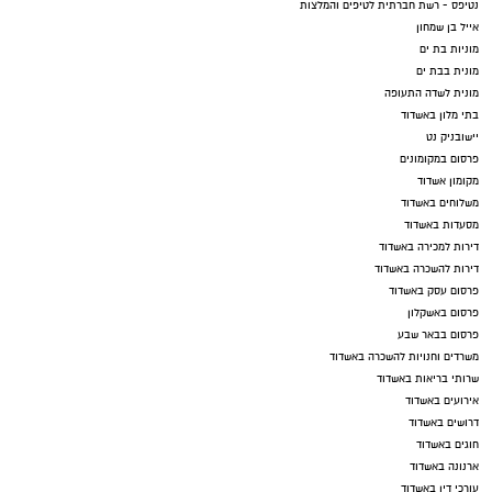
נטיפס - רשת חברתית לטיפים והמלצות
אייל בן שמחון
מוניות בת ים
מונית בבת ים
מונית לשדה התעופה
בתי מלון באשדוד
יישובניק נט
פרסום במקומונים
מקומון אשדוד
משלוחים באשדוד
מסעדות באשדוד
דירות למכירה באשדוד
דירות להשכרה באשדוד
פרסום עסק באשדוד
פרסום באשקלון
פרסום בבאר שבע
משרדים וחנויות להשכרה באשדוד
שרותי בריאות באשדוד
אירועים באשדוד
דרושים באשדוד
חוגים באשדוד
ארנונה באשדוד
עורכי דין באשדוד