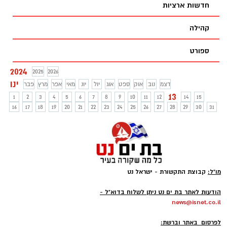
חדשות ארציות
קהילה
ספורט
2024
2025
2026
ינו
דצמ
נוב
אוק
ספט
אוג
יול
יונ
מאי
אפר
מרץ
פבר
13
1
2
3
4
5
6
7
8
9
10
11
12
14
15
16
17
18
19
20
21
22
23
24
25
26
27
28
29
30
31
מו"ל:
קבוצת התקשורת - ישראל נט
-
הודעות לאתר בת ים נט ניתן לשלוח בדוא"ל -
news@isnet.co.il
-
לפרסום באתר וברשת: