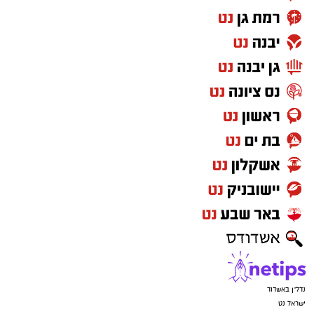
נדל"ן באשדוד
ישראל נט