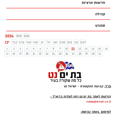
חדשות ארציות
ייפגעו - עוד בסיכומים, נקבע כי כלל העובדים
במשק יתרמו יום הבראה אחד לטובת קרן
קהילה
מילואים
ספורט
2024
2025
2026
ינו
דצמ
נוב
אוק
ספט
אוג
יול
יונ
מאי
אפר
מרץ
פבר
11
1
2
3
4
5
6
7
8
9
10
12
13
14
15
16
17
18
19
20
21
22
23
24
25
26
27
28
29
30
31
מו"ל:
קבוצת התקשורת - ישראל נט
-
הודעות לאתר בת ים נט ניתן לשלוח בדוא"ל -
news@isnet.co.il
-
לפרסום באתר וברשת: