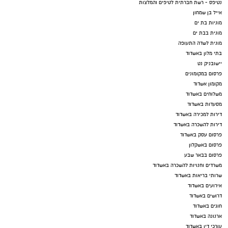
נטיפס - רשת חברתית לטיפים והמלצות
אייל בן שמחון
מוניות בת ים
מונית בבת ים
מונית לשדה התעופה
בתי מלון באשדוד
יישובניק נט
פרסום במקומונים
מקומון אשדוד
משלוחים באשדוד
מסעדות באשדוד
דירות למכירה באשדוד
דירות להשכרה באשדוד
פרסום עסק באשדוד
פרסום באשקלון
פרסום בבאר שבע
משרדים וחנויות להשכרה באשדוד
שרותי בריאות באשדוד
אירועים באשדוד
דרושים באשדוד
חוגים באשדוד
ארנונה באשדוד
עורכי דין באשדוד