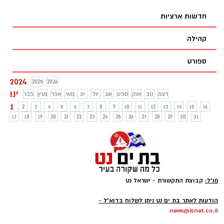
חדשות ארציות
קהילה
ספורט
2024
2025
2026
ינו
דצמ
נוב
אוק
ספט
אוג
יול
יונ
מאי
אפר
מרץ
פבר
1
2
3
4
5
6
7
8
9
10
11
12
13
14
15
16
17
18
19
20
21
22
23
24
25
26
27
28
29
30
31
מו"ל:
קבוצת התקשורת - ישראל נט
-
הודעות לאתר בת ים נט ניתן לשלוח בדוא"ל -
news@isnet.co.il
-