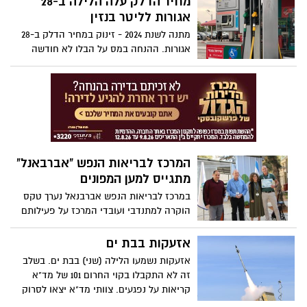
מחיר הדלק עלה הלילה ב-28
אגורות לליטר בנזין
מתנה לשנת 2024 - זינוק במחיר הדלק ב-28
אגורות. ההנחה במס על הבלו לא חודשה
בעקבות הגירעון התקציבי מה שמביא לעליה
חדה במחיר הדלק
המרכז לבריאות הנפש "אברבאנל"
מתגייס למען המפונים
במרכז לבריאות הנפש אברבנאל נערך טקס
הוקרה למתנדבי ועובדי המרכז על פעילותם
המסורה בקרב מפונים השוהים במלונות תל
אביב
אזעקות בבת ים
אזעקות נשמעו הלילה (שני) בבת ים. בשלב
זה לא התקבלו בקוי החרום 101 של מד"א
קריאות על נפגעים. צוותי מד"א יצאו לסרוק
במספר מקומות.