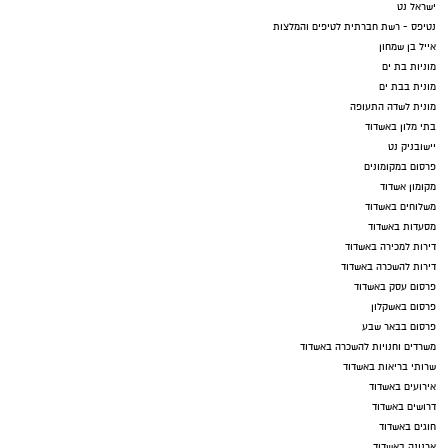
ישראל נט
נטיפס - רשת חברתית לטיפים והמלצות
אייל בן שמחון
מוניות בת ים
מונית בבת ים
מונית לשדה התעופה
בתי מלון באשדוד
יישובניק נט
פרסום במקומונים
מקומון אשדוד
משלוחים באשדוד
מסעדות באשדוד
דירות למכירה באשדוד
דירות להשכרה באשדוד
פרסום עסק באשדוד
פרסום באשקלון
פרסום בבאר שבע
משרדים וחנויות להשכרה באשדוד
שרותי בריאות באשדוד
אירועים באשדוד
דרושים באשדוד
חוגים באשדוד
ארנונה באשדוד