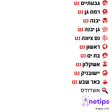
נדל"ן באשדוד