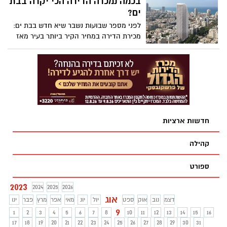
בכמה נמכרה הדירה הכי יקרה בבת
ים?
לפני מספר שבועות נשבר שיא חדש בבת ים:
מכירת הדירה במחיר הקיר ביותר בעיר מאז
ומעולם.
חדשות ארציות
קהילה
ספורט
2023
2024
2025
2026
אוג
דצמ
נוב
אוק
ספט
יול
יונ
מאי
אפר
מרץ
פבר
ינו
9
1
2
3
4
5
6
7
8
10
11
12
13
14
15
16
17
18
19
20
21
22
23
24
25
26
27
28
29
30
31