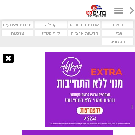
חדשות
אודות בת ים נט
קהילה
תרבות ואירועים
מגזין
חדשות ארציות
לייף סטייל
צרכנות
הבלוגים