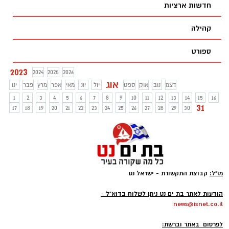
חדשות ארציות
לפגישה עם שר האוצר סמוטריץ' שבה הגיעו
הצדדים להסכמות. גם תלמידי התיכונים יחזרו
קהילה
ללימודים ב-1 בספטמבר. זה המתווה שסוכם
ספורט
2023
2024
2025
2026
אוג
דצמ
נוב
אוק
ספט
יול
יונ
מאי
אפר
מרץ
פבר
ינו
1
2
3
4
5
6
7
8
9
10
11
12
13
14
15
16
31
17
18
19
20
21
22
23
24
25
26
27
28
29
30
מו"ל:
קבוצת התקשורת - ישראל נט
-
הודעות לאתר בת ים נט ניתן לשלוח בדוא"ל -
news@isnet.co.il
-
לפרסום באתר וברשת: