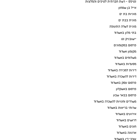
נטיפס - רשת חברתית לטיפים והמלצות
אייל בן שמחון
מוניות בת ים
מונית בבת ים
מונית לשדה התעופה
בתי מלון באשדוד
יישובניק נט
פרסום במקומונים
מקומון אשדוד
משלוחים באשדוד
מסעדות באשדוד
דירות למכירה באשדוד
דירות להשכרה באשדוד
פרסום עסק באשדוד
פרסום באשקלון
פרסום בבאר שבע
משרדים וחנויות להשכרה באשדוד
שרותי בריאות באשדוד
אירועים באשדוד
דרושים באשדוד
חוגים באשדוד
ארנונה באשדוד
עורכי דין באשדוד