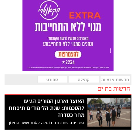
חדשות ארציות
קהילה
ספורט
חדשות בת ים
האוצר וארגון המורים הגיעו
להסכמות: שנת הלימודים תיפתח
מחר כסדרה
השביתה שתוכננה בוטלה לאחר ששר החינוך
יואב קיש הצליח לדחות את ה"דד-ליין" של
יו"ר ארגון המורים רן ארז - והביא אותו