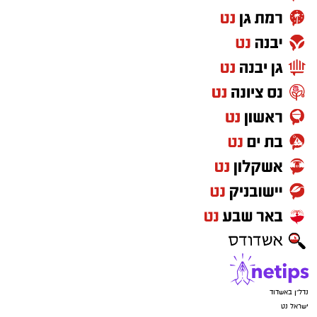
נדל"ן באשדוד
ישראל נט