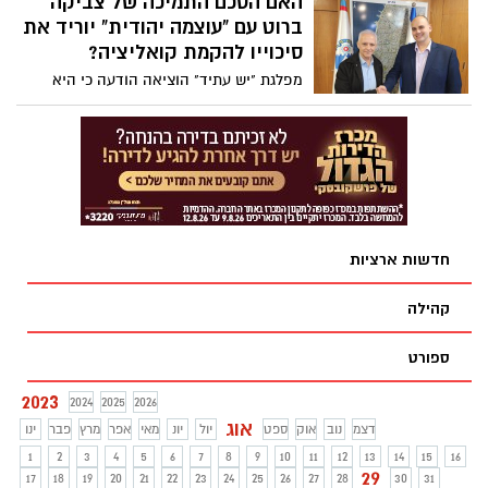
האם הסכם התמיכה של צביקה
ברוט עם "עוצמה יהודית" יוריד את
סיכוייו להקמת קואליציה?
מפלגת "יש עתיד" הוציאה הודעה כי היא
אוסרת על מועמדיה לרשויות המקומיות לסגור
קואליציה עם "עוצמה יהודית". הודעה זו
מעמידה בסיכון את השותפות בין אלי יריב,
אשר חבר עם רשימתו למפלגה לצביקה ברוט,
אשר חתם על הסכם תמיכה עם "עוצמה
יהודית" לקראת הבחירות הקרובות.
חדשות ארציות
קהילה
ספורט
2023
2024
2025
2026
אוג
דצמ
נוב
אוק
ספט
יול
יונ
מאי
אפר
מרץ
פבר
ינו
1
2
3
4
5
6
7
8
9
10
11
12
13
14
15
16
29
17
18
19
20
21
22
23
24
25
26
27
28
30
31