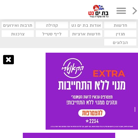
חדשות
אודות בת ים נט
קהילה
תרבות ואירועים
מגזין
חדשות ארציות
לייף סטייל
צרכנות
הבלוגים