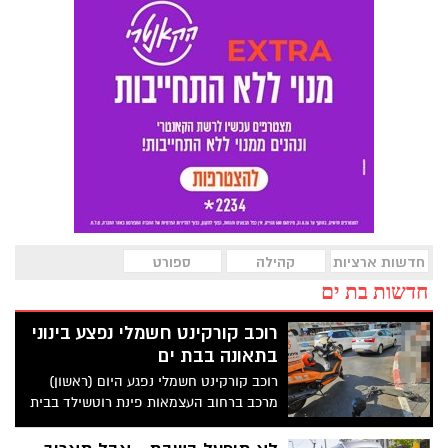
חדשות ארציות
קהילה
ספורט
חדשות בת ים
רוכב קורקינט חשמלי נפצע בינוני
בתאונה בבת ים
רוכב קורקינט חשמלי נפגע היום (ראשון)
מרכב ברחוב העצמאות פינת רוטשילד בבית
ים. חובשים ופראמדיקים של מד"א העניקו
טיפול רפואי ופינו לבי"ח וולפסון, גבר בן 36