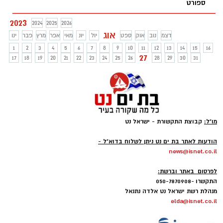
ספורט
2023
2024
2025
2026
אוג
דצמ
נוב
אוק
ספט
יול
יונ
מאי
אפר
מרץ
פבר
ינו
1
2
3
4
5
6
7
8
9
10
11
12
13
14
15
16
27
17
18
19
20
21
22
23
24
25
26
28
29
30
31
מו"ל:
קבוצת התקשורת - ישראל נט
-
הודעות לאתר בת ים נט ניתן לשלוח בדוא"ל -
news@isnet.co.il
-
לפרסום באתר וברשת:
התקשרו -050-7870908
מנהלת רשת ישראל נט אלדה נתנאל
elda@isnet.co.il