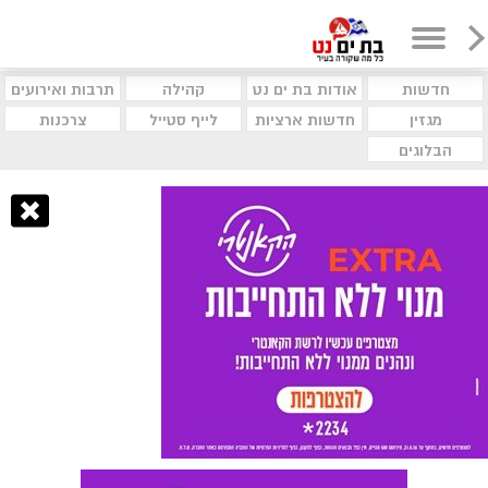
חדשות
אודות בת ים נט
קהילה
תרבות ואירועים
מגזין
חדשות ארציות
לייף סטייל
צרכנות
הבלוגים