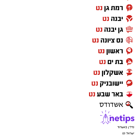
נדל"ן באשדוד
ישראל נט