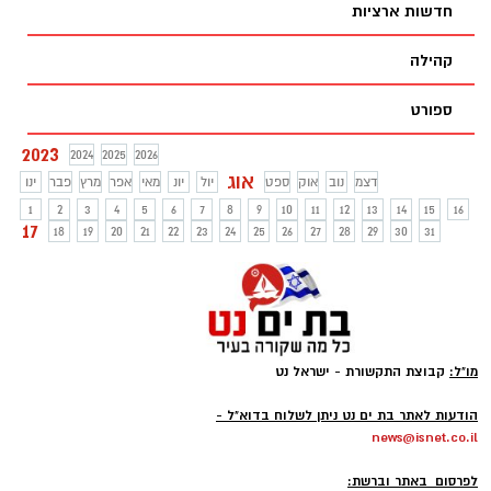
חדשות ארציות
קהילה
ספורט
2023
2024
2025
2026
אוג
דצמ
נוב
אוק
ספט
יול
יונ
מאי
אפר
מרץ
פבר
ינו
1
2
3
4
5
6
7
8
9
10
11
12
13
14
15
16
17
18
19
20
21
22
23
24
25
26
27
28
29
30
31
מו"ל:
קבוצת התקשורת - ישראל נט
-
הודעות לאתר בת ים נט ניתן לשלוח בדוא"ל -
news@isnet.co.il
-
לפרסום באתר וברשת: