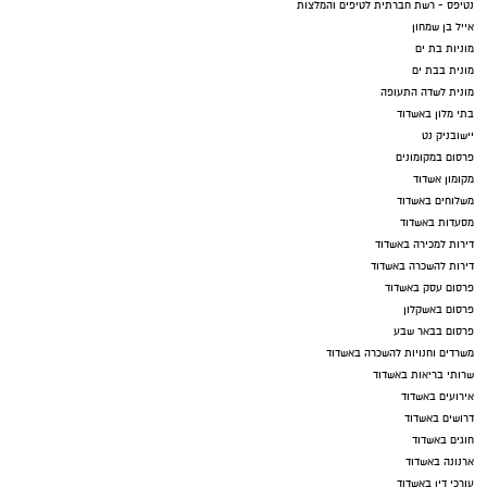
נטיפס - רשת חברתית לטיפים והמלצות
אייל בן שמחון
מוניות בת ים
מונית בבת ים
מונית לשדה התעופה
בתי מלון באשדוד
יישובניק נט
פרסום במקומונים
מקומון אשדוד
משלוחים באשדוד
מסעדות באשדוד
דירות למכירה באשדוד
דירות להשכרה באשדוד
פרסום עסק באשדוד
פרסום באשקלון
פרסום בבאר שבע
משרדים וחנויות להשכרה באשדוד
שרותי בריאות באשדוד
אירועים באשדוד
דרושים באשדוד
חוגים באשדוד
ארנונה באשדוד
עורכי דין באשדוד