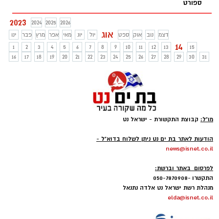
ספורט
2023
2024
2025
2026
אוג
דצמ
נוב
אוק
ספט
יול
יונ
מאי
אפר
מרץ
פבר
ינו
14
1
2
3
4
5
6
7
8
9
10
11
12
13
15
16
17
18
19
20
21
22
23
24
25
26
27
28
29
30
31
מו"ל:
קבוצת התקשורת - ישראל נט
-
הודעות לאתר בת ים נט ניתן לשלוח בדוא"ל -
news@isnet.co.il
-
לפרסום באתר וברשת:
התקשרו -050-7870908
מנהלת רשת ישראל נט אלדה נתנאל
elda@isnet.co.il