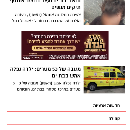
תושב בת ים נעצר בחשד שחטף
תיקים מנשים
צעירה התלוננה אתמול (ראשון) , בעודה
הולכת על המדרכה ברחוב לוי אשכול בתל
אביב הגיח מאחוריה תושב בת ים, רכוב על
קטנוע וחטף את תיקה האישי שהיה תלוי על
כתפה והכיל כסף ומסמכים שונים.
מגובה של כ5 מטרים: ילדה נפלה
אמש בבת ים
ילדה נפלה אמש (ראשון) מגובה של כ - 5
מטרים במרכז מסחרי בבת ים. חובשים
ופראמדיקים של מד"א מעניקים טיפול רפואי
ומפנים לבי"ח איכילוב, ילדה בת 7 במצב
חדשות ארציות
בינוני עם חבלה בגב.
קהילה