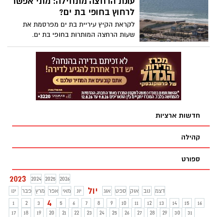
עונת הרחצה מתחילה: מתי אפשר
לרחוץ בחופי בת ים?
לקראת הקיץ עיריית בת ים מפרסמת את
שעות הרחצה המותרות בחופי בת ים.
חדשות ארציות
קהילה
ספורט
2023
2024
2025
2026
יול
דצמ
נוב
אוק
ספט
אוג
יונ
מאי
אפר
מרץ
פבר
ינו
4
1
2
3
5
6
7
8
9
10
11
12
13
14
15
16
17
18
19
20
21
22
23
24
25
26
27
28
29
30
31