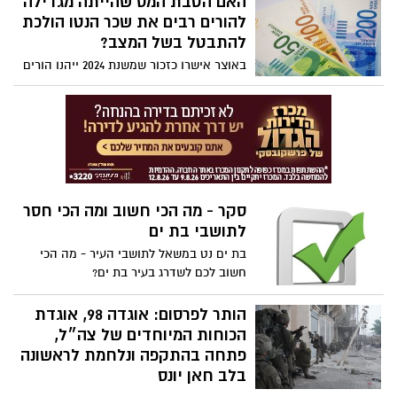
האם הטבת המס שהייתה מגדילה
של החמאס ולקח חלק בתכנון הטבח האכזרי
להורים רבים את שכר הנטו הולכת
של ה-7.10 ואת אחמד עיוש, פעיל במערך
להתבטל בשל המצב?
התצפיות בגדוד ‘קרארה׳
באוצר אישרו כזכור שמשנת 2024 ייהנו הורים
לילדים בגילאי 13-18 מהטבת מס שתעניק להם
נקודות זיכוי ובשורה התחתונה תגדיל להם את
שכר הנטו, אולם לאור הגירעון הצפוי, במשרד
מציעים לדחות את החלת ההטבה לפחות
בשנה
סקר - מה הכי חשוב ומה הכי חסר
לתושבי בת ים
בת ים נט במשאל לתושבי העיר - מה הכי
חשוב לכם לשדרג בעיר בת ים?
הותר לפרסום: אוגדה 98, אוגדת
הכוחות המיוחדים של צה״ל,
פתחה בהתקפה ונלחמת לראשונה
בלב חאן יונס