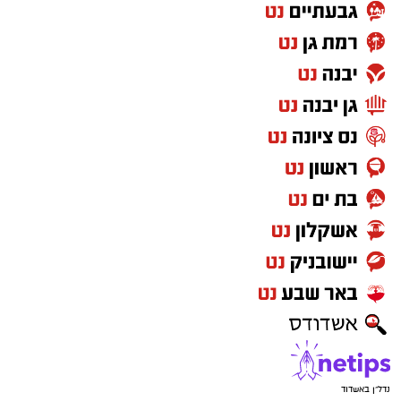
נדל"ן באשדוד