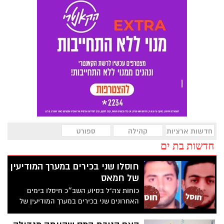
חדשות ארציות
קהילה
ספורט
חדשות בת ים
חוסלו שני בכירים במערך המודיעין
של חמאס
כוחות צה"ל בסיוע השב״כ חיסלו בימים
האחרונים שני בכירים במערך המודיעין של
ארגון הטרור חמאס ברצועת עזה - את עבד
אלעזיז רנתיס שהיה אחראי על כלל התצפיות