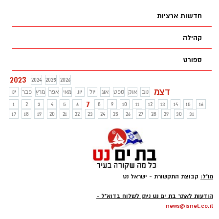
כוחות מיוחדים של צה"ל פועלים בלב העיר
חאן יונס נגד מרכזי הכובד של ארגון הטרור
חדשות ארציות
חמאס. קרבות עזים מתרחשים בין מחבלי
חמאס וכוחות הקומנדו של צה"ל. צפו בתיעוד
קהילה
שצה"ל התיר לפרסם הערב
ספורט
2023
2024
2025
2026
דצמ
נוב
אוק
ספט
אוג
יול
יונ
מאי
אפר
מרץ
פבר
ינו
7
1
2
3
4
5
6
8
9
10
11
12
13
14
15
16
17
18
19
20
21
22
23
24
25
26
27
28
29
30
31
מו"ל:
קבוצת התקשורת - ישראל נט
-
הודעות לאתר בת ים נט ניתן לשלוח בדוא"ל -
news@isnet.co.il
-