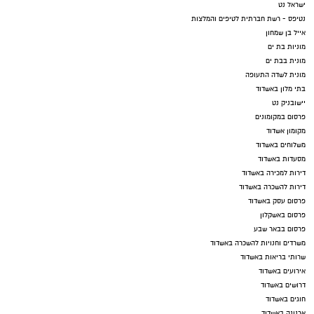
ישראל נט
נטיפס - רשת חברתית לטיפים והמלצות
אייל בן שמחון
מוניות בת ים
מונית בבת ים
מונית לשדה התעופה
בתי מלון באשדוד
יישובניק נט
פרסום במקומונים
מקומון אשדוד
משלוחים באשדוד
מסעדות באשדוד
דירות למכירה באשדוד
דירות להשכרה באשדוד
פרסום עסק באשדוד
פרסום באשקלון
פרסום בבאר שבע
משרדים וחנויות להשכרה באשדוד
שרותי בריאות באשדוד
אירועים באשדוד
דרושים באשדוד
חוגים באשדוד
ארנונה באשדוד