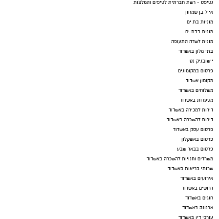
נטיפס - רשת חברתית לטיפים והמלצות
אייל בן שמחון
מוניות בת ים
מונית בבת ים
מונית לשדה התעופה
בתי מלון באשדוד
יישובניק נט
פרסום במקומונים
מקומון אשדוד
משלוחים באשדוד
מסעדות באשדוד
דירות למכירה באשדוד
דירות להשכרה באשדוד
פרסום עסק באשדוד
פרסום באשקלון
פרסום בבאר שבע
משרדים וחנויות להשכרה באשדוד
שרותי בריאות באשדוד
אירועים באשדוד
דרושים באשדוד
חוגים באשדוד
ארנונה באשדוד
עורכי דין באשדוד