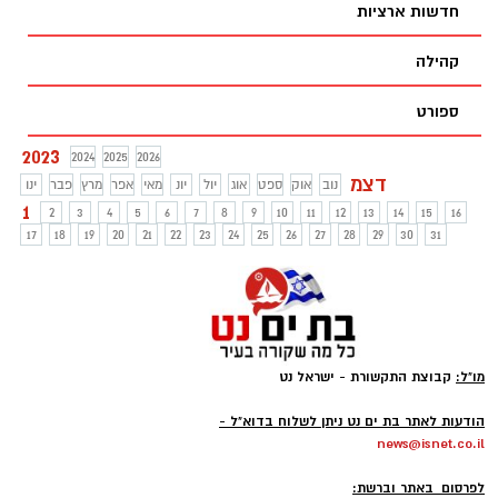
חדשות ארציות
קהילה
ספורט
2023
2024
2025
2026
דצמ
נוב
אוק
ספט
אוג
יול
יונ
מאי
אפר
מרץ
פבר
ינו
1
2
3
4
5
6
7
8
9
10
11
12
13
14
15
16
17
18
19
20
21
22
23
24
25
26
27
28
29
30
31
מו"ל:
קבוצת התקשורת - ישראל נט
-
הודעות לאתר בת ים נט ניתן לשלוח בדוא"ל -
news@isnet.co.il
-
לפרסום באתר וברשת: