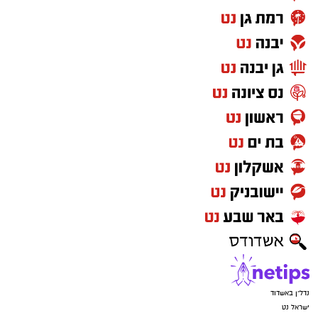
נדל"ן באשדוד
ישראל נט