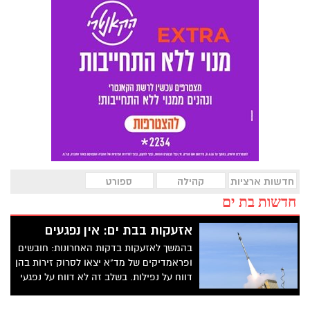
חדשות ארציות
קהילה
ספורט
חדשות בת ים
אזעקות בבת ים: אין נפגעים
בהמשך לאזעקות בדקות האחרונות: חובשים
ופראמדיקים של מד"א יצאו לסרוק זירות בהן
דווח על נפילות. בשלב זה לא דווח על נפגעי
גוף. צוותי מד"א הוזנקו להעניק טיפול רפואי
ל-3 פצועים קל שנחבלו בדרך למרחב מוגן.