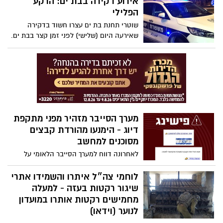
אירוע דקירה בבת ים: הרקע
באימון יבש - לא יבוצע ירי, ולא יושמעו קולות
הפלילי
ירי או פיצוצים.
שוטרי תחנת בת ים עצרו חשוד בדקירה
שאירעה היום (שלישי) לפני זמן קצר בבת ים.
מערך הסייבר מזהיר מפני מתקפת
דיוג - הימנעו מהורדת קבצים
מסוכנים למחשב
לאחרונה דווח למערך הסייבר הלאומי על
קמפיין דיוג (Phishing) נרחב הפעיל בישראל
באמצעות הודעות לדואר האלקטרוני, עם
לוחמי צה״ל איתרו והשמידו אתרי
קישור להורדת קבצים זדוניים
שיגור רקטות בעזה - למעלה
מחמישים רקטות אותרו במועדון
לנוער (וידאו)