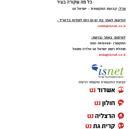
מו"ל:
קבוצת התקשורת - ישראל נט
-
הודעות לאתר בת ים נט ניתן לשלוח בדוא"ל -
news@isnet.co.il
-
לפרסום באתר וברשת:
התקשרו -050-7870908
מנהלת רשת ישראל נט אלדה נתנאל
elda@isnet.co.il
קבוצת התקשורת ומקומוני הרשת: