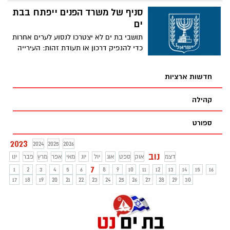
לוחמי צה"ל איתרו והשמידו מתחמים ששימשו
סניף של משרד הפנים ייפתח בבת
לשיגור רקטות, ביניהם מתחם שמוקם בתוך
מסגד ; למעלה מ-50 רקטות נמצאו במתחם
ים
המשמש לפעילות נוער, מוכנות לשיגור אל עבר
תושבי בת ים לא יצטרכו לנסוע לערים אחרות
ישראל
כדי להנפיק דרכון או תעודת זהות: העירייה
סיכמה עם משרד הפנים ורשות האוכלוסין על
פתיחת סניף בעיר.
חדשות ארציות
קהילה
ספורט
2023
2024
2025
2026
נוב
דצמ
אוק
ספט
אוג
יול
יונ
מאי
אפר
מרץ
פבר
ינו
7
1
2
3
4
5
6
8
9
10
11
12
13
14
15
16
17
18
19
20
21
22
23
24
25
26
27
28
29
30