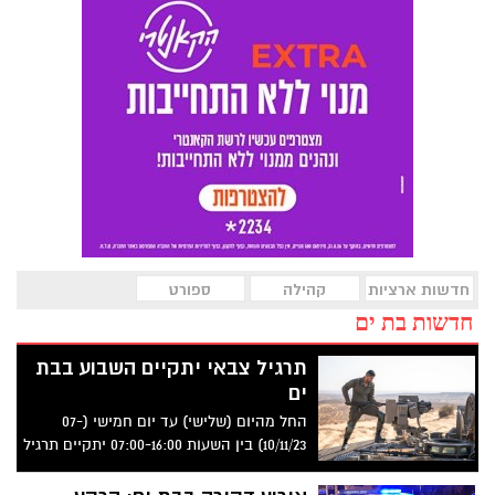
חדשות ארציות
קהילה
ספורט
חדשות בת ים
תרגיל צבאי יתקיים השבוע בבת
ים
החל מהיום (שלישי) עד יום חמישי (07-
10/11/23) בין השעות 07:00-16:00 יתקיים תרגיל
של יחידה צבאית בבניין שנמצא בתהליכי
פינוי בינוי ברחוב יצחק שדה 27. מדובר