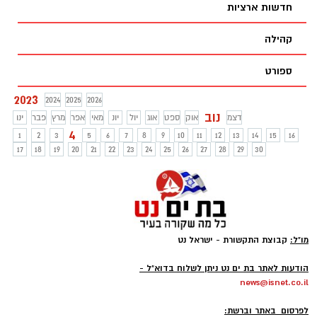
חדשות ארציות
רחבי העולם הצטרפו לשידור החי בעמוד
הפייסבוק של ההסתדרות הציונית העולמית
קהילה
יום ראשון | 5.11.2023 | כ''א בחשון תשפ''ד |
בשעה 19:00 (שעון ישראל)
ספורט
2023
2024
2025
2026
נוב
דצמ
אוק
ספט
אוג
יול
יונ
מאי
אפר
מרץ
פבר
ינו
4
1
2
3
5
6
7
8
9
10
11
12
13
14
15
16
17
18
19
20
21
22
23
24
25
26
27
28
29
30
מו"ל:
קבוצת התקשורת - ישראל נט
-
הודעות לאתר בת ים נט ניתן לשלוח בדוא"ל -
news@isnet.co.il
-
לפרסום באתר וברשת: