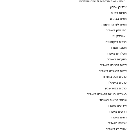
נטיפס - רשת חברתית לטיפים והמלצות
אייל בן שמחון
מוניות בת ים
מונית בבת ים
מונית לשדה התעופה
בתי מלון באשדוד
יישובניק נט
פרסום במקומונים
מקומון אשדוד
משלוחים באשדוד
מסעדות באשדוד
דירות למכירה באשדוד
דירות להשכרה באשדוד
פרסום עסק באשדוד
פרסום באשקלון
פרסום בבאר שבע
משרדים וחנויות להשכרה באשדוד
שרותי בריאות באשדוד
אירועים באשדוד
דרושים באשדוד
חוגים באשדוד
ארנונה באשדוד
עורכי דין באשדוד