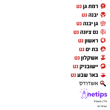
נדל"ן באשדוד
ישראל נט